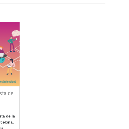
esta de
sta de la
rcelona,
ra