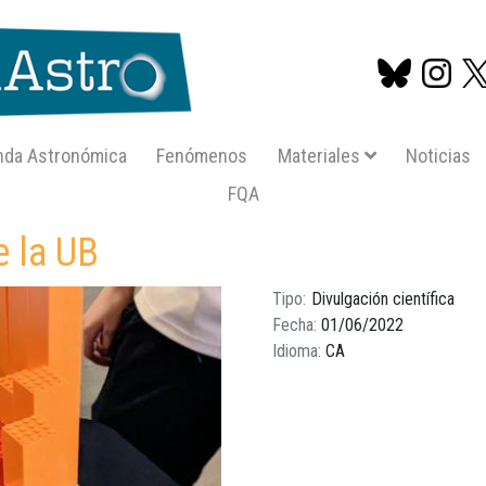
nda Astronómica
Fenómenos
Materiales
Noticias
FQA
Pasar
ncia de la ub
al
e la UB
contenido
principal
Tipo
Divulgación científica
Fecha
01/06/2022
Idioma
CA