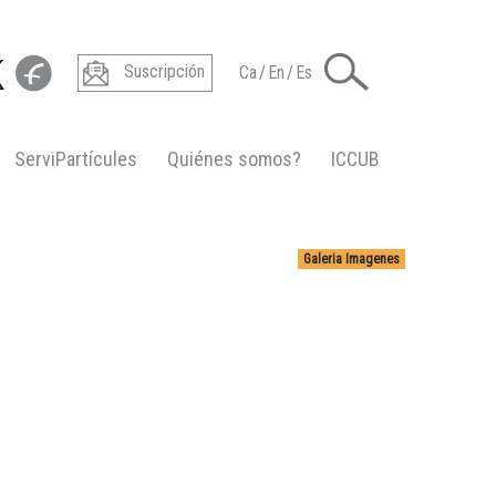
Suscripción
Ca
/
En
/
Es
ServiPartícules
Quiénes somos?
ICCUB
Galeria Imagenes