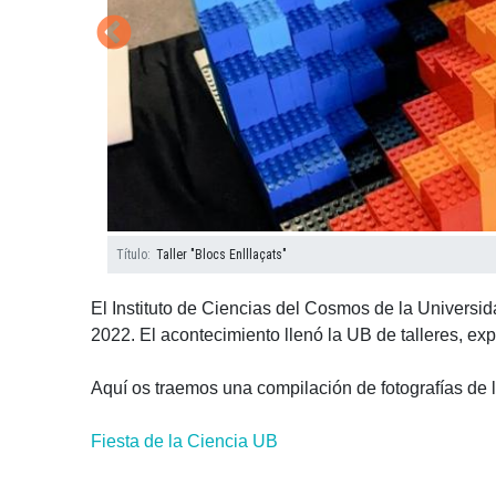
Título
Título
Título
Título
Título
Título
Título
Título
Título
Taller "La Força Que Ens Uneix"
Taller "Blocs Enlllaçats"
La força que ens uneix
Taller de Simulacions de MQ
Taller de Simulacions de MQ
Taller "La Força Que Ens Uneix"
Taller "La Força Que Ens Uneix"
Taller "La Força Que Ens Uneix"
Taller "La Força Que Ens Uneix"
El Instituto de Ciencias del Cosmos de la Universi
2022. El acontecimiento llenó la UB de talleres, exp
Aquí os traemos una compilación de fotografías de l
Fiesta de la Ciencia UB