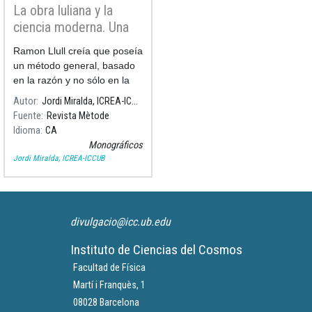
La obra luliana y la
ciencia moderna. Una
revisión crítica sobre el
Ramon Llull creía que poseía
pensamiento de Ramon
un método general, basado
Llull.
en la razón y no sólo en la
fe, para encontrar la verdad
Autor
Jordi Miralda, ICREA-ICCUB
en cualquier rama del saber,
Fuente
Revista Mètode
que podía aplicarse de forma
Idioma
CA
mecánica e infalible.
Monográficos
Jordi Miralda, ICREA-ICCUB
divulgacio@icc.ub.edu
Instituto de Ciencias del Cosmos
Facultad de Física
Martí i Franquès, 1
08028 Barcelona