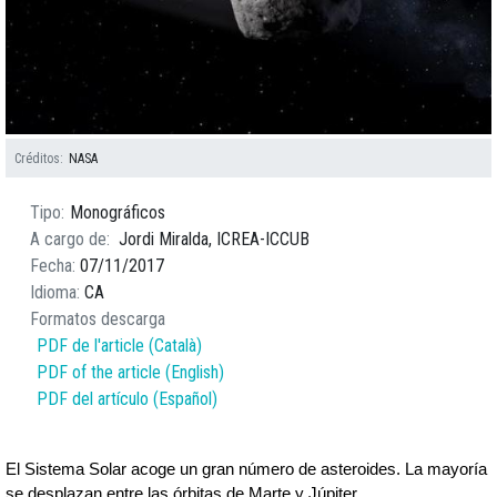
Créditos
NASA
Tipo
Monográficos
A cargo de
Jordi Miralda, ICREA-ICCUB
Fecha
07/11/2017
Idioma
CA
Formatos descarga
PDF de l'article (Català)
PDF of the article (English)
PDF del artículo (Español)
El Sistema Solar acoge un gran número de asteroides. La mayoría 
se desplazan entre las órbitas de Marte y Júpiter.