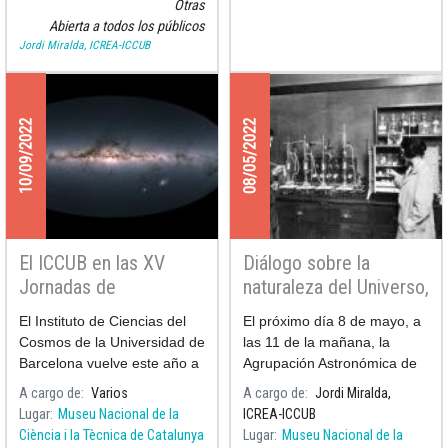
Otras
Abierta a todos los públicos
Jordi Miralda, ICREA-ICCUB
10/09/2022
08/05/2022
El ICCUB en las XV
Diálogo sobre la
Jornadas de
naturaleza del Universo,
Relatividad de la
con la participación de
El Instituto de Ciencias del
El próximo día 8 de mayo, a
Agrupación
eminentes astrónomos
Cosmos de la Universidad de
las 11 de la mañana, la
Astronómica de
de la época modernista
Barcelona vuelve este año a
Agrupación Astronómica de
Terrassa
participar en las Jornadas de
Terrassa prepara una
A cargo de
Varios
A cargo de
Jordi Miralda,
Relatividad organiz
actuación sorpresa para todo
Lugar
Museu Nacional de la
ICREA-ICCUB
el púb
Ciència i la Tècnica de Catalunya
Lugar
Museu Nacional de la