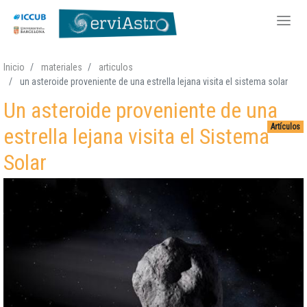
Pasar
Inicio
materiales
articulos
al
un asteroide proveniente de una estrella lejana visita el sistema solar
contenido
Un asteroide proveniente de una
principal
Artículos
estrella lejana visita el Sistema
Solar