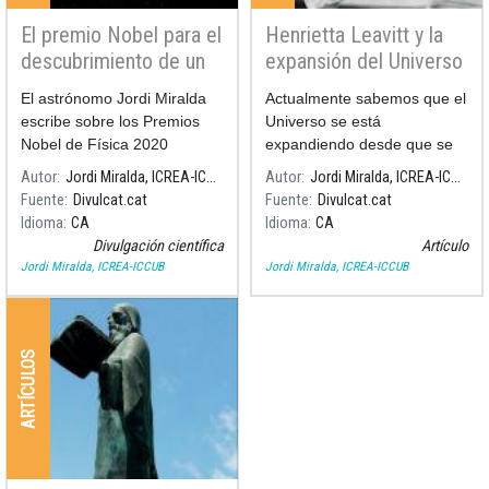
El premio Nobel para el
Henrietta Leavitt y la
descubrimiento de un
expansión del Universo
gran agujero en el
El astrónomo Jordi Miralda
Actualmente sabemos que el
centro de la Via Láctea
escribe sobre los Premios
Universo se está
Nobel de Física 2020
expandiendo desde que se
originó en el Gran Estallido
Autor
Jordi Miralda, ICREA-ICCUB
Autor
Jordi Miralda, ICREA-ICCUB
(lo que en inglés se llama
Fuente
Divulcat.cat
Fuente
Divulcat.cat
"Big Bang") hace trece mil
Idioma
CA
Idioma
CA
ochocientos millones de
Divulgación científica
Artículo
años. Pero como llegamos a
Jordi Miralda, ICREA-ICCUB
Jordi Miralda, ICREA-ICCUB
descubrir este hecho de la
expansión del Universo?
ARTÍCULOS