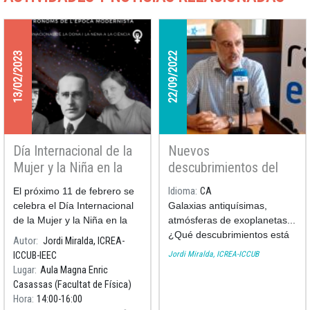
13/02/2023
22/09/2022
Día Internacional de la
Nuevos
Mujer y la Niña en la
descubrimientos del
Ciencia 2023
telescopio James
El próximo 11 de febrero se
Idioma
CA
Webb con Jordi Miralda
celebra el Día Internacional
Galaxias antiquísimas,
en Ràdio Estel
de la Mujer y la Niña en la
atmósferas de exoplanetas...
Ciencia.
¿Qué descubrimientos está
Autor
Jordi Miralda, ICREA-
haciendo el Telescopio
Jordi Miralda, ICREA-ICCUB
ICCUB-IEEC
Espacial James Webb que
Lugar
Aula Magna Enric
nunca se habían hecho
Casassas (Facultat de Física)
antes?
Hora
14:00
16:00