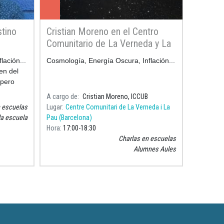
stino
Cristian Moreno en el Centro
Comunitario de La Verneda y La
Pau
lación...
Cosmología, Energía Oscura, Inflación...
en del
 pero
 bien
A cargo de
Cristian Moreno, ICCUB
n escuelas
Lugar
Centre Comunitari de La Verneda i La
la escuela
Pau (Barcelona)
Hora
17:00
18:30
Charlas en escuelas
Alumnes Aules