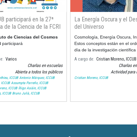
B participará en la 27ª
La Energía Oscura y el De
 de la Ciencia de la FCRI
del Universo
tuto de Ciencias del Cosmos
Cosmología, Energía Oscura, Inf
B
participará
Estos conceptos están en el ord
día de la investigación científica
muchas veces no sabemos muy
de
Varios
A cargo de
Cristian Moreno, ICCUB
qué significan.
Charlas en escuelas
Charlas e
Abierta a todos los públicos
Actividad para 
thieu, ICCUB
Antonio Márquez, ICCUB
Cristian Moreno, ICCUB
, ICCUB
Assumpta Parreño, ICCUB
oreno, ICCUB
Íñigo Asiáin, ICCUB
s, ICCUB
Bruno Julià, ICCUB