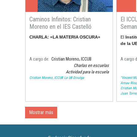
Caminos Infinitos: Cristian
El ICCU
Moreno en el IES Castelló
Semana
d'Empúries
CHARLA: «LA MATERIA OSCURA»
El
Insti
de la U
A cargo de
Cristian Moreno, ICCUB
A cargo 
Charlas en escuelas
Actividad para la escuela
Cristian Moreno, ICCUB
La UB Divulga
"Vincent Ma
Arnau Ríos
Cristian M
Juan Torre
Mostrar más