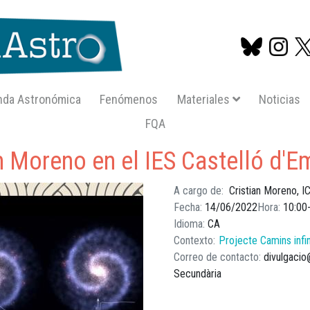
nda Astronómica
Fenómenos
Materiales
Noticias
FQA
Pasar
os cristian moreno en el ies castello dempuries
al
an Moreno en el IES Castelló d'E
contenido
principal
A cargo de
Cristian Moreno, 
Fecha
14/06/2022
Hora
10:00
Idioma
CA
Contexto
Projecte Camins infin
Correo de contacto
divulgacio
Secundària