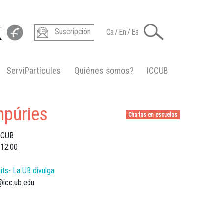
Suscripción
Ca
/
En
/
Es
ServiPartícules
Quiénes somos?
ICCUB
mpúries
Charlas en escuelas
ICCUB
12:00
its- La UB divulga
@icc.ub.edu