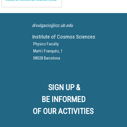
the leading character of a
videogame proposal that the
school students will design
and submit to the contest
divulgacio@icc.ub.edu
CientifiKs En Joc
.
Institute of Cosmos Sciences
Physics Faculty
Martí i Franquès, 1
08028 Barcelona
SIGN UP &
BE INFORMED
OF OUR ACTIVITIES