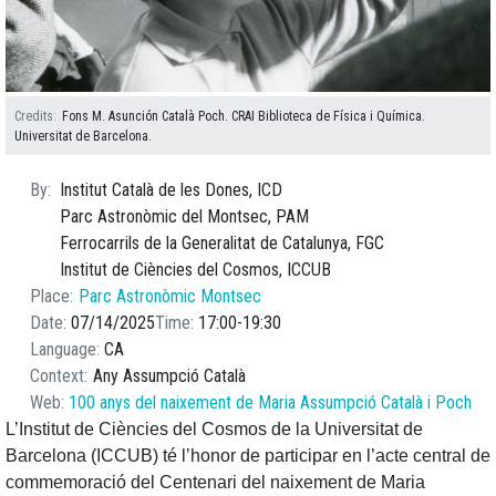
Credits
Fons M. Asunción Català Poch. CRAI Biblioteca de Física i Química.
Universitat de Barcelona.
By
Institut Català de les Dones, ICD
Parc Astronòmic del Montsec, PAM
Ferrocarrils de la Generalitat de Catalunya, FGC
Institut de Ciències del Cosmos, ICCUB
Place
Parc Astronòmic Montsec
Date
07/14/2025
Time
17:00
19:30
Language
CA
Context
Any Assumpció Català
Web
100 anys del naixement de Maria Assumpció Català i Poch
L’Institut de Ciències del Cosmos de la Universitat de
Barcelona (ICCUB) té l’honor de participar en l’acte central de
commemoració del Centenari del naixement de Maria