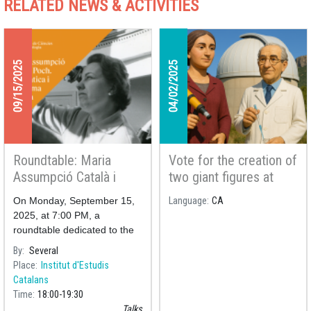
RELATED NEWS & ACTIVITIES
09/15/2025
04/02/2025
Roundtable: Maria
Vote for the creation of
Assumpció Català i
two giant figures at
Poch – Catalan
Montsec Astronomical
On Monday, September 15,
Language
CA
Mathematician and
Park!
2025, at 7:00 PM, a
Astronomer
roundtable dedicated to the
figure of Maria Assumpció
By
Several
Català i Poch, a Catalan
Place
Institut d'Estudis
mathematician and
Catalans
astronomer, will take place at
Time
18:00
19:30
the Pere i Joan Coromine
Talks