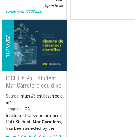
Open to all
Carme Jordi, ICCUB-IEEC
11/19/2021
ICCUB’s PhD Student
Mar Carretero could be
the new lead of the
Source
https://cientificsenjoc.c
CientifiKs en Joc
at/
videogame
Language
CA
Institute of Cosmos Sciences
PhD Student,
Mar Carretero
,
has been selected by the
school La Forja of Alpens as
Institut de Ciències del Cosmos, ICCUB