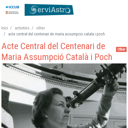
Skip
Inici
activities
other
to
acte central del centenari de maria assumpcio catala i poch
main
Acte Central del Centenari de
content
Other
Maria Assumpció Català i Poch