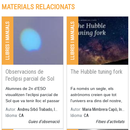
MATERIALS RELACIONATS
LLIBRES I MANUALS
LLIBRES I MANUALS
Observacions de
The Hubble tuning fork
l'eclipsi parcial de Sol
Alumnes de 2n d’ESO
Fa només un segle, els
visualitzen l’eclipsi parcial de
astrònoms creien que tot
Sol que va tenir lloc el passar
l'univers era dins del nostre,
25 d’octubre de 2022.
la Via làctia.
Autor
Andreu Srbó Trabado, INS Lladonosa
Autor
Maria Mimbrera Capò, Institut Guindàvols
Idioma
CA
Idioma
CA
Guies d'observació
Fitxes d'activitats