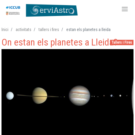
Vés
Inici
activitats
tallers i fires
estan els planetes a lleida
al
On estan els planetes a Lleida?
contingut
Tallers i Fires