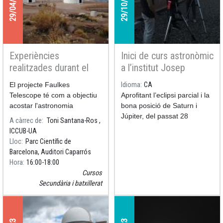
29/04/2024
29/10/2023
Experiències
Inici de curs astronòmic
realitzades durant el
a l’institut Josep
segon curs del projecte
Lladonosa
El projecte Faulkes
Idioma
CA
Faulkes Telescope
Telescope té com a objectiu
Aprofitant l’eclipsi parcial i la
Project a Catalunya
acostar l'astronomia
bona posició de Saturn i
observacional moderna a les
Júpiter, del passat 28
A càrrec de
Toni Santana-Ros ,
escoles de secundària.
d’octubre, l’institut Josep
ICCUB-UA
Lladonosa (Lleida) inicia el
Lloc
Parc Científic de
seu curs de sessions
Barcelona, Auditori Caparrós
astronòmiques.
Hora
16:00
18:00
Cursos
Secundària i batxillerat