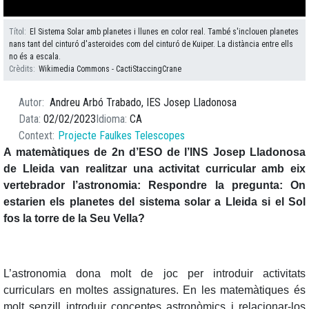
Títol
El Sistema Solar amb planetes i llunes en color real. També s'inclouen planetes
nans tant del cinturó d'asteroides com del cinturó de Kuiper. La distància entre ells
no és a escala.
Crèdits
Wikimedia Commons - CactiStaccingCrane
Autor
Andreu Arbó Trabado, IES Josep Lladonosa
Data
02/02/2023
Idioma
CA
Context
Projecte Faulkes Telescopes
A matemàtiques de 2n d’ESO de l’INS Josep Lladonosa
de Lleida van realitzar una activitat curricular amb eix
vertebrador l’astronomia: Respondre la pregunta: On
estarien els planetes del sistema solar a Lleida si el Sol
fos la torre de la Seu Vella?
L’astronomia dona molt de joc per introduir activitats
curriculars en moltes assignatures. En les matemàtiques és
molt senzill introduir conceptes astronòmics i relacionar-los