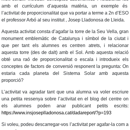
amb el currículum d’aquesta matèria, un exemple és
l’activitat de proporcionalitat que va portar a terme a 2n d’ESO
el professor Arbó al seu institut , Josep Lladonosa de Lleida.
Aquesta activitat consta d’agafar la torre de la Seu Vella, gran
monument emblemàtic de Catalunya i símbol de la ciutat i
que per tant els alumnes es centren atrets, i relacionar
aquesta torre (des de dalt) amb el Sol. Amb aquesta relació
obté una raó de proporcionalitat o escala i introdueix els
conceptes de factors de conversió responent la pregunta: On
estaria cada planeta del Sistema Solar amb aquesta
proporció?
L’activitat va agradar tant que una alumna va voler escriure
una petita ressenya sobre l’activitat en el blog del centre on
els alumnes poden anar publicant petits escrits:
https://www.insjoseplladonosa.cat/dadareport/?p=193
Si voleu, podeu descarregar-vos l’activitat per agafar-la com a