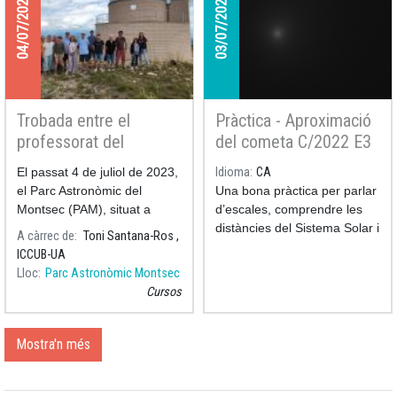
04/07/2023
03/07/2023
Trobada entre el
Pràctica - Aproximació
professorat del
del cometa C/2022 E3
Projecte Faulkes i
(ZTF)
El passat 4 de juliol de 2023,
Idioma
CA
investigadors de
el Parc Astronòmic del
Una bona pràctica per parlar
l’ICCUB al Parc
Montsec (PAM), situat a
d’escales, comprendre les
Astronòmic del
Àger, va acollir una trobada
distàncies del Sistema Solar i
A càrrec de
Toni Santana-Ros ,
Montsec
entre el professorat del
poder parar a pensar sobre
ICCUB-UA
aquest cometa que ens ha
Lloc
Parc Astronòmic Montsec
visitat fa poc.
Cursos
Mostra'n més