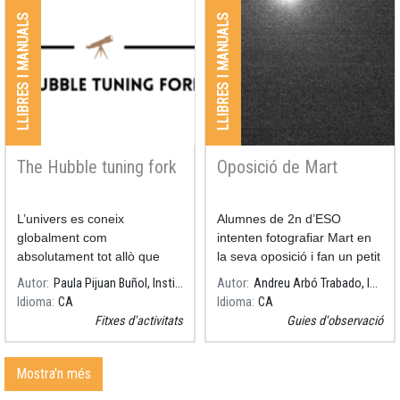
LLIBRES I MANUALS
LLIBRES I MANUALS
The Hubble tuning fork
Oposició de Mart
L’univers es coneix
Alumnes de 2n d’ESO
globalment com
intenten fotografiar Mart en
absolutament tot allò que
la seva oposició i fan un petit
existeix, des dels objectes
debat sobre la «cursa» cap a
Autor
Paula Pijuan Buñol, Institut Guindàvols
Autor
Andreu Arbó Trabado, INS Lladonosa
més petits fins a galàxies
Mart
Idioma
CA
Idioma
CA
senceres, nebuloses o tots
Fitxes d'activitats
Guies d'observació
aquests elements gegants
que
Mostra'n més