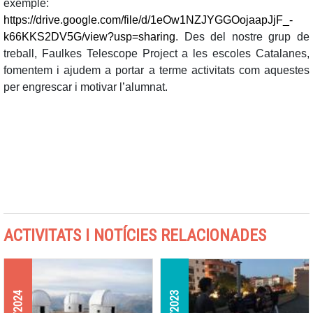
exemple:
https://drive.google.com/file/d/1eOw1NZJYGGOojaapJjF_-
k66KKS2DV5G/view?usp=sharing
. Des del nostre grup de
treball, Faulkes Telescope Project a les escoles Catalanes,
fomentem i ajudem a portar a terme activitats com aquestes
per engrescar i motivar l’alumnat.
ACTIVITATS I NOTÍCIES RELACIONADES