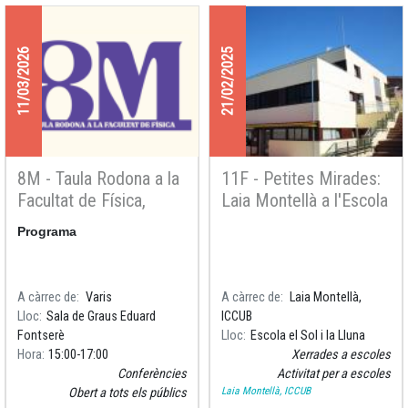
11/03/2026
21/02/2025
8M - Taula Rodona a la
11F - Petites Mirades:
Facultat de Física,
Laia Montellà a l'Escola
parlem de la carrera
el Sol i la Lluna a
Programa
investigadora
Castellar del Vallès
A càrrec de
Varis
A càrrec de
Laia Montellà,
Lloc
Sala de Graus Eduard
ICCUB
Fontserè
Lloc
Escola el Sol i la Lluna
Hora
15:00
17:00
Xerrades a escoles
Conferències
Activitat per a escoles
Laia Montellà, ICCUB
Obert a tots els públics