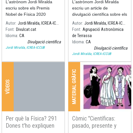
L'astrònom Jordi Miralda
L'astrònom Jordi Miralda
la Via Làctia
escriu sobre els Premis
escriu un article de
Nobel de Física 2020
divulgació científica sobre els
exoplanetes de Pròxima
Autor
Jordi Miralda, ICREA-ICCUB
Autor
Jordi Miralda, ICREA-ICCUB
Centauri
Font
Divulcat.cat
Font
Agrupació Astronòmica
Idioma
CA
de Terrassa
Divulgació científica
Idioma
CA
Jordi Miralda, ICREA-ICCUB
Divulgació científica
Jordi Miralda, ICREA-ICCUB
MATERIAL GRÀFIC
VÍDEOS
Per què la Física? 291
Còmic "Científicas:
Dones t'ho expliquen
pasado, presente y
futuro"