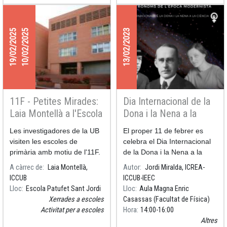
19/02/2025
10/02/2025
13/02/2023
11F - Petites Mirades:
Dia Internacional de la
Laia Montellà a l'Escola
Dona i la Nena a la
Patufet Sant Jordi
Ciència 2023
Les investigadores de la UB
El proper 11 de febrer es
visiten les escoles de
celebra el Dia Internacional
primària amb motiu de l'11F.
de la Dona i la Nena a la
Aquest projecte proposa una
Ciència. Aquest dia vol donar
A càrrec de
Laia Montellà,
Autor
Jordi Miralda, ICREA-
aventura de descoberta de la
visibilitat a les contribucions,
ICCUB
ICCUB-IEEC
ciència sota el guiatge d'una
no degudament
Lloc
Escola Patufet Sant Jordi
Lloc
Aula Magna Enric
investigadora de la UB.
reconegudes en moltes
Xerrades a escoles
Casassas (Facultat de Física)
ocasions, de les dones a la
Activitat per a escoles
Hora
14:00
16:00
ciència.
Altres