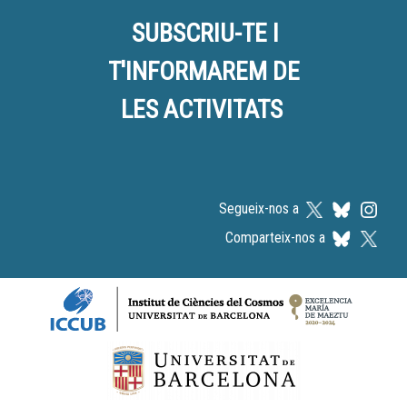
SUBSCRIU-TE I
T'INFORMAREM DE
LES ACTIVITATS
Segueix-nos a
Comparteix-nos a
Logos footer