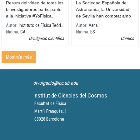
Resum del vídeo de totes les
La Sociedad Española de
binvestigadores participants
Astronomía, la Universidad
a la iniciativa #YoFisica,
de Sevilla han comptat amb
impulsada per l'Instituto de
la il·lustradora Raquel García
Autor
Instituto de Física Teórica IFT
Autor
Varis
Física Teórica IFT en motiu
per a versionar la seva obra
Idioma
CA
Idioma
ES
de la celebració del Dia
de teatre "Científicas:
Divulgació científica
Còmics
Internacional de la Dona i la
pasado, presente y futuro
Mostra'n més
divulgacio@icc.ub.edu
Institut de Ciències del Cosmos
Facultat de Física
Martí i Franquès, 1
08028 Barcelona