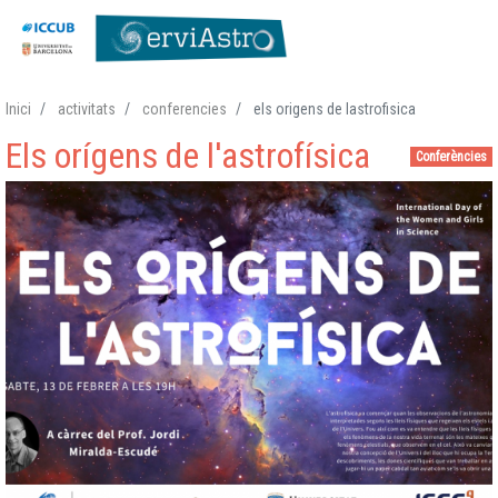
Vés
Inici
activitats
conferencies
els origens de lastrofisica
al
Els orígens de l'astrofísica
contingut
Conferències