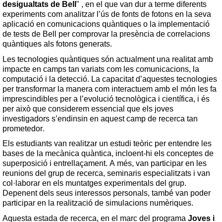
desigualtats de Bell
" , en el que van dur a terme diferents 
experiments com analitzar l’ús de fonts de fotons en la seva 
aplicació en comunicacions quàntiques o la implementació 
de tests de Bell per comprovar la presència de correlacions 
quàntiques als fotons generats. 
Les tecnologies quàntiques són actualment una realitat amb 
impacte en camps tan variats com les comunicacions, la 
computació i la detecció. La capacitat d’aquestes tecnologies 
per transformar la manera com interactuem amb el món les fa 
imprescindibles per a l’evolució tecnològica i científica, i és 
per això que considerem essencial que els joves 
investigadors s’endinsin en aquest camp de recerca tan 
prometedor.
Els estudiants van realitzar un estudi teòric per entendre les 
bases de la mecànica quàntica, incloent-hi els conceptes de 
superposició i entrellaçament. A més, van participar en les 
reunions del grup de recerca, seminaris especialitzats i van 
col·laborar en els muntatges experimentals del grup. 
Depenent dels seus interessos personals, també van poder 
participar en la realització de simulacions numèriques. 
Aquesta estada de recerca, en el marc del programa 
Joves i 