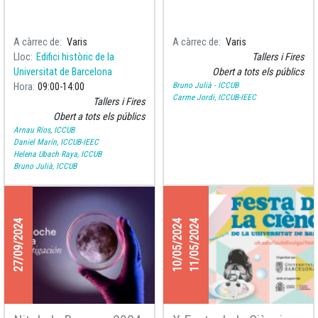
A càrrec de
Varis
A càrrec de
Varis
Lloc
Edifici històric de la
Tallers i Fires
Universitat de Barcelona
Obert a tots els públics
Bruno Julià - ICCUB
Hora
09:00
14:00
Carme Jordi, ICCUB-IEEC
Tallers i Fires
Obert a tots els públics
Arnau Ríos, ICCUB
Daniel Marín, ICCUB-IEEC
Helena Ubach Raya, ICCUB
Bruno Julià, ICCUB
27/09/2024
10/05/2024
11/05/2024