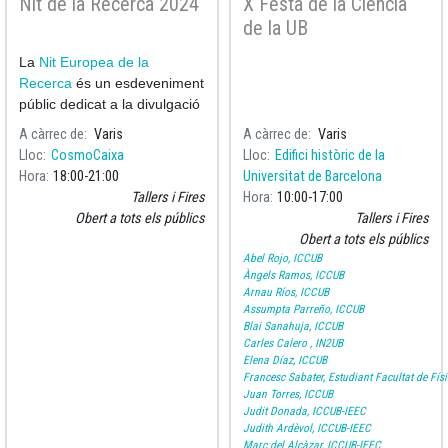
Nit de la Recerca 2024
X Festa de la Ciència
de la UB
La
Nit Europea de la
Recerca
és un esdeveniment
públic dedicat a la divulgació
de la ciència.
A càrrec de
Varis
A càrrec de
Varis
Lloc
CosmoCaixa
Lloc
Edifici històric de la
Hora
18:00
21:00
Universitat de Barcelona
Tallers i Fires
Hora
10:00
17:00
Obert a tots els públics
Tallers i Fires
Obert a tots els públics
Abel Rojo, ICCUB
Àngels Ramos, ICCUB
Arnau Ríos, ICCUB
Assumpta Parreño, ICCUB
Blai Sanahuja, ICCUB
Carles Calero , IN2UB
Elena Díaz, ICCUB
Francesc Sabater, Estudiant Facultat de Fís
Juan Torres, ICCUB
Judit Donada, ICCUB-IEEC
Judith Ardèvol, ICCUB-IEEC
Marc del Alcàzar, ICCUB-IEEC