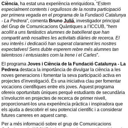
Ciència
, ha estat una experiència enriquidora. “
Estem 
especialment contents i orgullosos de la nostra participació 
per primera vegada en el programa de la Fundació Catalunya 
- La Pedrera
”, comenta 
Bruno 
Juliá
, investigador principal 
del Grup de Comunicacions Quàntiques a l’ICCUB, “
hem 
acollit a uns fantàstics alumnes de batxillerat que han 
compartit amb nosaltres les activitats diàries de recerca. El 
seu interès i dedicació han superat clarament les nostres 
expectatives! Sens dubte esperem rebre més alumnes tan 
talentosos i entusiastes com la Irene i el Carles
”. 
El programa 
Joves i Ciència de la Fundació Catalunya - La 
Pedrera
 destaca la importància de divulgar la ciència a les 
noves generacions i fomentar la seva participació activa en 
projectes d'investigació. És una iniciativa clau per fomentar 
vocacions científiques entre els joves. Aquest programa 
ofereix oportunitats úniques perquè estudiants de secundària 
s'involucrin en projectes de recerca de primer nivell, 
proporcionant-los una experiència pràctica i inspiradora que 
els ajuda a descobrir el seu potencial científic i a considerar 
futures carreres en aquest camp.
Per a més informació sobre el grup de Comunicacions 