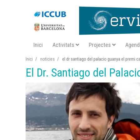
Navegació principal SA
Inici
Activitats
Projectes
Agend
Inici
noticies
el dr santiago del palacio guanya el premi 
El Dr. Santiago del Palac