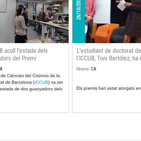
26/10/2021
 acull l’estada dels
L’estudiant de doctorat d
dors del Premi
l’ICCUB, Toni Bertólez, ha 
dinari de Batxillerat 2021
guardonat amb el premi d
A
Idioma
CA
l’ACCC a la divulgació a Y
ut de Ciències del Cosmos de la
i Xarxes
tat de Barcelona (
ICCUB
) va ser
Els premis han estat atorgats e
’estada de dos guanyadors dels
del 30è aniversari de l’ACCC (A
xtraordinaris de Batxillerat
Catalana de la Comunicació Cient
a Marina Burjalés i l’Ignasi
són concedits a projectes amb 
.
impacte, rigor científic, perspect
gènere, visión de futur, inclusibili
llinguística, i amb objectius educ