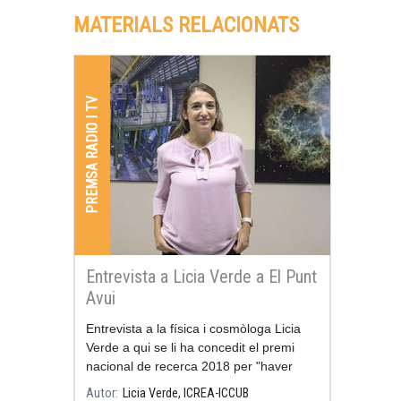
referent en el sector de la divulgació del
MATERIALS RELACIONATS
coneixement.
PREMSA RADIO I TV
Entrevista a Licia Verde a El Punt
Avui
Entrevista a la física i cosmòloga Licia
Verde a qui se li ha concedit el premi
nacional de recerca 2018 per "haver
contribuït de forma decisiva a entendre
Autor
Licia Verde, ICREA-ICCUB