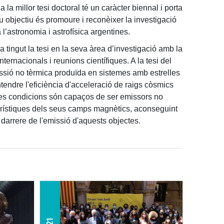
la millor tesi doctoral té un caràcter biennal i porta
u objectiu és promoure i reconèixer la investigació
a l’astronomia i astrofísica argentines.
a tingut la tesi en la seva àrea d’investigació amb la
internacionals i reunions científiques. A la tesi del
missió no tèrmica produïda en sistemes amb estrelles
tendre l'eficiència d'acceleració de raigs còsmics
nes condicions són capaços de ser emissors no
terístiques dels seus camps magnètics, aconseguint
a darrere de l'emissió d'aquests objectes.