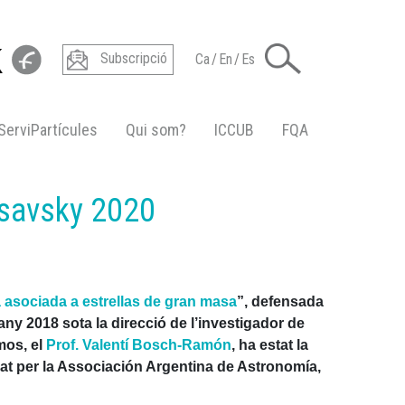
Subscripció
Ca
/
En
/
Es
ServiPartícules
Qui som?
ICCUB
FQA
rsavsky 2020
 asociada a estrellas de gran masa
”, defensada
’any 2018 sota la direcció de l’investigador de
mos, el
Prof. Valentí Bosch-Ramón
, ha estat la
nat per la Associación Argentina de Astronomía,