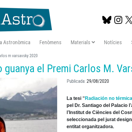
a Astronòmica
Fenòmens
Materials
Notícies
Vés
carlos m varsavsky 2020
al
io guanya el Premi Carlos M. Va
contingut
Publicada
29/08/2020
La tesi “
Radiación no térmica
pel Dr. Santiago del Palacio l
l’Institut de Ciències del Cos
seleccionada pel jurat desig
entitat organitzadora.