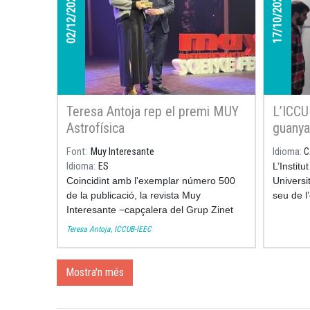
02/12/2022
17/10/2022
Teresa Antoja rep el premi MUY
L’ICCUB
Astrofísica
guanya
Extraor
Font
Muy Interesante
Idioma
C
Idioma
ES
L’Instit
Coincidint amb l'exemplar número 500
Universi
de la publicació, la revista Muy
seu de l
Interesante −capçalera del Grup Zinet
Premis E
Media− va organitzar un gran
2021
, l
Teresa Antoja, ICCUB-IEEC
esdeveniment al cor de Madrid: l'I
Lloveras
Science Fest. Amb una assistència de
més de mil persones, el teatre Coliseum
Mostra'n més
de Madrid va ser testimoni d'una
trobada que es vol convertir en un gran