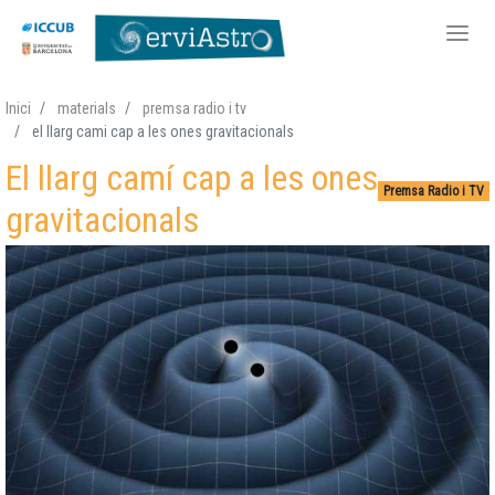
Vés
Inici
materials
premsa radio i tv
al
el llarg cami cap a les ones gravitacionals
contingut
El llarg camí cap a les ones
Premsa Radio i TV
gravitacionals