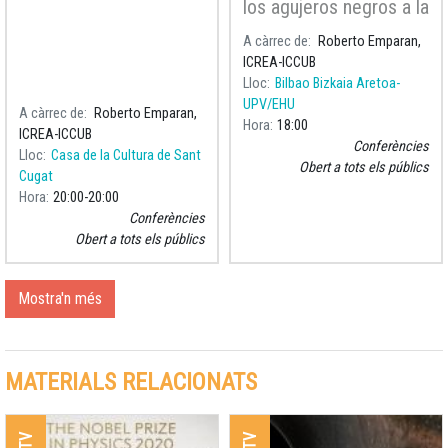
los agujeros negros a la
Teoría del Todo
A càrrec de
Roberto Emparan,
ICREA-ICCUB
Lloc
Bilbao Bizkaia Aretoa-
UPV/EHU
A càrrec de
Roberto Emparan,
Hora
18:00
ICREA-ICCUB
Conferències
Lloc
Casa de la Cultura de Sant
Obert a tots els públics
Cugat
Hora
20:00
20:00
Conferències
Obert a tots els públics
Mostra'n més
MATERIALS RELACIONATS