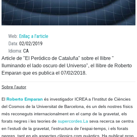
Web
Enllaç a l'article
Data
02/02/2019
Idioma
CA
Article de "El Peródico de Cataluña" sobre el llibre "
Iluminando el lado oscuro del Universo", el llibre de Roberto
Emparan que es publica el 07/02/2018.
Sobre l'autor
El
Roberto Emparan
és investigador ICREA a l'Institut de Ciències
del Cosmos de la Universitat de Barcelona, és un dels nostres físics
més reconeguts internacionalment en el camp de la gravetat, els
forats negres i les teories de
supercordes.La
seva recerca se centra
en l’estudi de la gravetat, l’estructura de l’espai-temps, i els forats
negres, tant en els aspectes clàssics com quàntics. Ha publicat prop