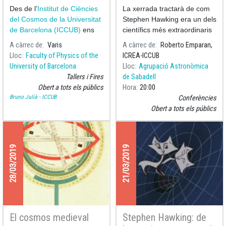
2022
teoría del todo
Des de l’
Institut de Ciències
La xerrada tractarà de com
del Cosmos de la Universitat
Stephen Hawking era un dels
de Barcelona (ICCUB)
ens
científics més extraordinaris
sumem a les celebracions d
però també com era un
A càrrec de
Varis
A càrrec de
Roberto Emparan,
ésser humà dels més
Lloc
Faculty of Physics of the
ICREA-ICCUB
excepcionals que ha vist el
University of Barcelona
Lloc
Agrupació Astronòmica
nostre planeta, juntament
Tallers i Fires
de Sabadell
amb Albert Einst
Obert a tots els públics
Hora
20:00
Bruno Julià - ICCUB
Conferències
Obert a tots els públics
28/03/2019
21/03/2019
El cosmos medieval
Stephen Hawking: de