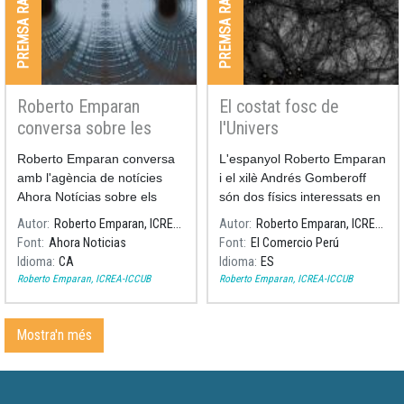
PREMSA RADIO I TV
PREMSA RADIO I TV
Roberto Emparan
El costat fosc de
conversa sobre les
l'Univers
màquines del temps i
Roberto Emparan conversa
L'espanyol Roberto Emparan
els viatges al passat
amb l'agència de notícies
i el xilè Andrés Gomberoff
Ahora Notícias sobre els
són dos físics interessats en
forats negres
difondre allò que per a molts
Autor
Roberto Emparan, ICREA-ICCUB
Autor
Roberto Emparan, ICREA-ICCUB
és inexplicable: la naturalesa
Font
Ahora Noticias
Font
El Comercio Perú
de l'univers. Tots dos
Idioma
CA
Idioma
ES
participaran en el Hay
Roberto Emparan, ICREA-ICCUB
Roberto Emparan, ICREA-ICCUB
Festival, entre el 8 i 11 de
novembre, a Arequipa.
Mostra'n més