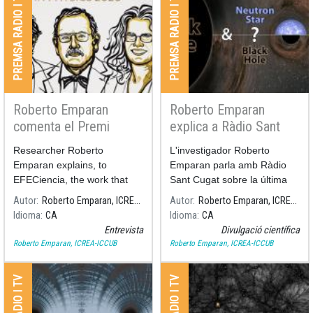
PREMSA RADIO I TV
PREMSA RADIO I TV
Roberto Emparan
Roberto Emparan
comenta el Premi
explica a Ràdio Sant
Nobel de Física 2020
Cugat l'últim objecte
Researcher Roberto
L'investigador Roberto
detectat per
Emparan explains, to
Emparan parla amb Ràdio
LIGO/Virgo
EFECiencia, the work that
Sant Cugat sobre la última
has led to the 2020 Nobel
detecció de la col·laboració
Autor
Roberto Emparan, ICREA-ICCUB
Autor
Roberto Emparan, ICREA-ICCUB
Prize in Physics.
internacional LIGO/Virgo,
Idioma
CA
Idioma
CA
publicat a finals del mes de
Entrevista
Divulgació científica
juny.
Roberto Emparan, ICREA-ICCUB
Roberto Emparan, ICREA-ICCUB