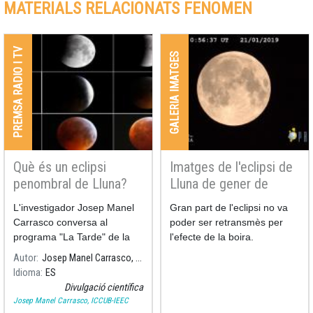
MATERIALS RELACIONATS FENOMEN
PREMSA RADIO I TV
GALERIA IMATGES
Què és un eclipsi
Imatges de l'eclipsi de
penombral de Lluna?
Lluna de gener de
2019- retransmissió
L'investigador Josep Manel
Gran part de l'eclipsi no va
Carrasco conversa al
poder ser retransmès per
programa "La Tarde" de la
l'efecte de la boira.
cadena COPE sobre el
Autor
Josep Manel Carrasco, ICCUB-IEEC
primer eclipsi penombral de
Idioma
ES
lluna de 2020. Ens explica
Divulgació científica
les diferències entre eclipsi
Josep Manel Carrasco, ICCUB-IEEC
total, parcial o penombral.