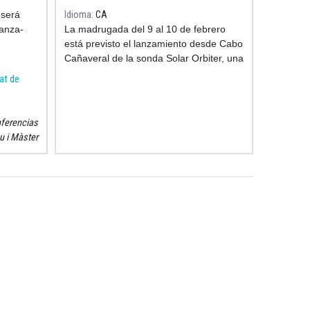
 será
Idioma
CA
lanza-
La madrugada del 9 al 10 de febrero
está previsto el lanzamiento desde Cabo
Cañaveral de la sonda Solar Orbiter, una
Florida,
misión dirigida por la Agencia Espacial
at de
Europea (ESA),
ferencias
u i Màster