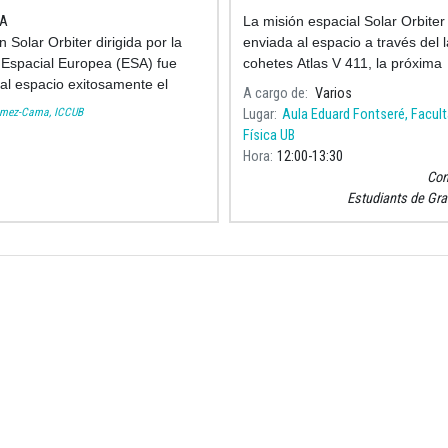
A
La misión espacial Solar Orbiter
 Solar Orbiter dirigida por la
enviada al espacio a través del 
Espacial Europea (ESA) fue
cohetes Atlas V 411, la próxima
al espacio exitosamente el
madrugada del 10 de
A cargo de
Varios
0 de febrero, con el objetivo de
febrero desde Cabo Cañaveral (
ómez-Cama, ICCUB
Lugar
Aula Eduard Fontseré, Facult
er a las preguntas más
Física UB
ntales sobre nuestro sistema
Hora
12:00
13:30
Con
Estudiants de Gra