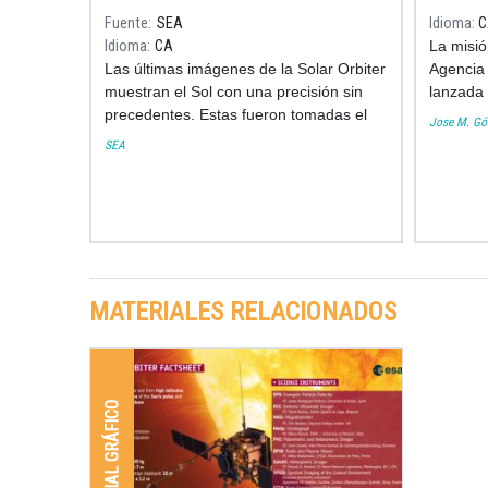
Fuente
SEA
Idioma
C
Idioma
CA
La misión
Las últimas imágenes de la Solar Orbiter
Agencia 
muestran el Sol con una precisión sin
lanzada 
precedentes. Estas fueron tomadas el
pasado 1
Jose M. G
pasado 7 de marzo, cuando la nave
respond
SEA
cruzó la línea entre la Tierra y el Sol.
fundame
solar.
MATERIALES RELACIONADOS
MATERIAL GRÁFICO