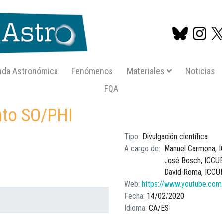
nda Astronómica
Fenómenos
Materiales
Noticias
FQA
Pasar
sophi
al
ento SO/PHI
contenido
principal
Tipo
Divulgación científica
A cargo de
Manuel Carmona, 
José Bosch, ICCU
David Roma, ICCUB
Web
https://www.youtube.c
Fecha
14/02/2020
Idioma
CA
ES