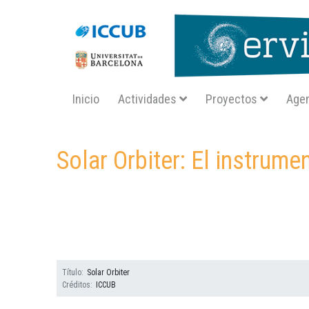
Navegació principal SA
Inicio
Actividades
Proyectos
Age
Inicio
materiales
videos
solar orbiter el instrumento 
Solar Orbiter: El instrum
Título
Solar Orbiter
Créditos
ICCUB