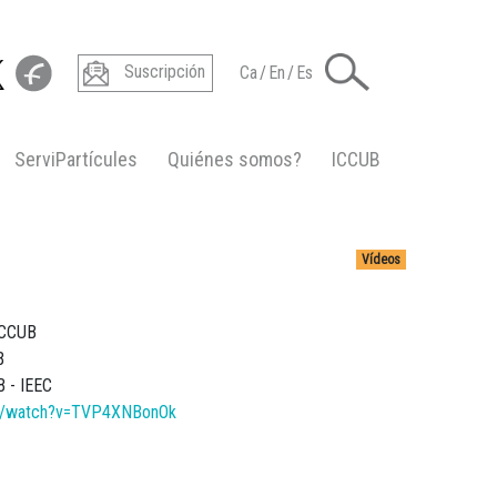
Suscripción
Ca
/
En
/
Es
ServiPartícules
Quiénes somos?
ICCUB
Vídeos
ICCUB
B
 - IEEC
om/watch?v=TVP4XNBonOk