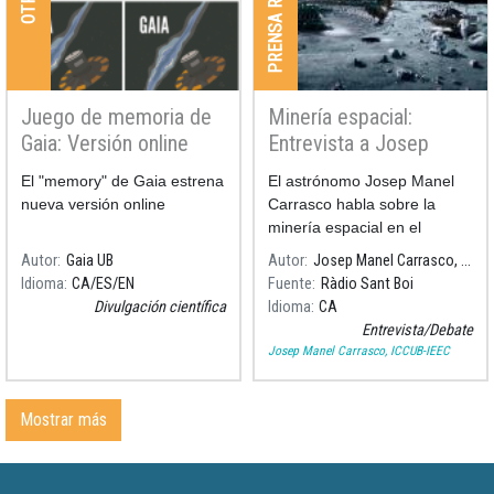
Juego de memoria de
Minería espacial:
Gaia: Versión online
Entrevista a Josep
Manel Carrasco
El "memory" de Gaia estrena
El astrónomo Josep Manel
nueva versión online
Carrasco habla sobre la
minería espacial en el
programa de Ràdio Sant Boi
Autor
Gaia UB
Autor
Josep Manel Carrasco, ICCUB-IEEC
"La República Santboiana"
Idioma
CA
ES
EN
Fuente
Ràdio Sant Boi
Divulgación científica
Idioma
CA
Entrevista/Debate
Josep Manel Carrasco, ICCUB-IEEC
Mostrar más