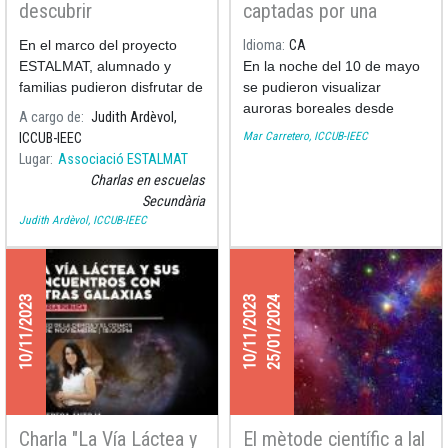
descubrir
captadas por una
astrofísica lanzaroteña
En el marco del proyecto
Idioma
CA
del ICCUB en el
ESTALMAT, alumnado y
En la noche del 10 de mayo
Observatorio del Roque
familias pudieron disfrutar de
se pudieron visualizar
de Los Muchachos
la charla “Todo un universo
auroras boreales desde
A cargo de
Judith Ardèvol,
por descubrir”, un viaje
Canarias. Esto ha sido
Mar Carretero, ICCUB-IEEC
ICCUB-IEEC
apasionante por la
posible debido a una
Lugar
Associació ESTALMAT
astronomía actual y su
tormenta solar muy intensa
Charlas en escuelas
historia.
(de grado 5). El Sol tiene
Secundària
ciclos de actividad: cada 11
Judith Ardèvol, ICCUB-IEEC
años hay un máximo de
actividad solar. Este año
2024 estamos en un máximo
de actividad solar, que es
10/11/2023
10/11/2023
25/01/2024
más extremo de lo normal, y
que ha permitido ver auroras
boreales en muchas partes
del mundo, incluida
Canarias. Típicamente las
auroras se ven en el
Charla "La Vía Láctea y
El mètode científic a lal