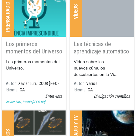
PRENSA RADIO Y TV
VÍDEOS
Los primeros
Las técnicas de
momentos del Universo
aprendizaje automático
revelan cientos de
Los primeros momentos del
Vídeo sobre los
cúmulos abiertos con
Universo.
nuevos cúmulos
datos de Gaia
descubiertos en la Vía
Láctea por el grupo de
Autor
Xavier Luri, ICCUB [IEEC-UB]
Autor
Varios
investigación del ICCUB
Idioma
CA
Idioma
CA
liderado por nuestro
Entrevista
Divulgación científica
astrónomo Alfred Castro.
Xavier Luri, ICCUB [IEEC-UB]
PRENSA RADIO Y TV
OTROS