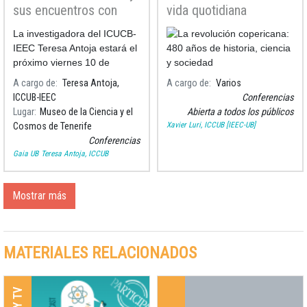
sus encuentros con
vida quotidiana
otras galaxias"
La investigadora del ICUCB-
IEEC Teresa Antoja estará el
próximo viernes 10 de
noviembre en el Museo de la
A cargo de
Teresa Antoja,
A cargo de
Varios
Ciencia y el Cosmos de
ICCUB-IEEC
Conferencias
Tenerife para hablar sobre
Lugar
Museo de la Ciencia y el
Abierta a todos los públicos
coliciones entre galaxias y
Xavier Luri, ICCUB [IEEC-UB]
Cosmos de Tenerife
cannibalismo
Conferencias
Gaia UB
Teresa Antoja, ICCUB
Mostrar más
MATERIALES RELACIONADOS