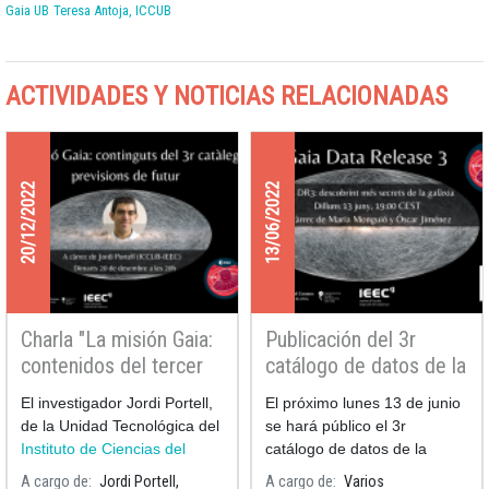
Gaia UB
Teresa Antoja, ICCUB
ACTIVIDADES Y NOTICIAS RELACIONADAS
20/12/2022
13/06/2022
Charla "La misión Gaia:
Publicación del 3r
contenidos del tercer
catálogo de datos de la
catálogo y previsiones
misión Gaia
El investigador Jordi Portell,
El próximo lunes 13 de junio
de futuro"
de la Unidad Tecnológica del
se hará público el 3r
Instituto de Ciencias del
catálogo de datos de la
Cosmos de la Unive
misión Gaia de la Agencia
A cargo de
Jordi Portell,
A cargo de
Varios