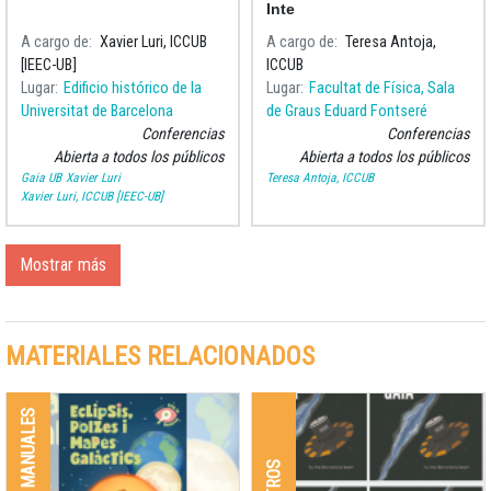
respecto a las
Inte
estrellas?
A cargo de
Xavier Luri, ICCUB
A cargo de
Teresa Antoja,
[IEEC-UB]
ICCUB
Lugar
Edificio histórico de la
Lugar
Facultat de Física, Sala
Universitat de Barcelona
de Graus Eduard Fontseré
Conferencias
Conferencias
Abierta a todos los públicos
Abierta a todos los públicos
Gaia UB
Xavier Luri
Teresa Antoja, ICCUB
Xavier Luri, ICCUB [IEEC-UB]
Mostrar más
MATERIALES RELACIONADOS
LIBROS Y MANUALES
OTROS