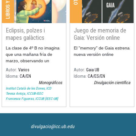
Eclipsis, polzes i
Juego de memoria de
mapes galàctics
Gaia: Versión online
La clase de 4º B no imagina
El "memory" de Gaia estrena
que una mañana fría de
nueva versión online
marzo, observando un
eclipse de Luna, será sólo el
Autor
Varios
Autor
Gaia UB
comienzo de un viaje
Idioma
CA
EN
Idioma
CA
ES
EN
fascinante.
Monográficos
Divulgación científica
Institut Català de les Dones, ICD
Teresa Antoja, ICCUB-IEEC
Francesca Figueras, ICCUB [IEEC-UB]
divulgacio@icc.ub.edu