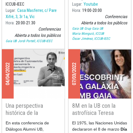
Espacial Europea (ESA).
ICCUB-IEEC
Lugar
Youtube
Lugar
Casa Masferrer, c/ Pare
Hora
19:00
20:00
Xifré, 3, 3r 1a, Vic
Conferencias
Hora
20:00
21:30
Abierta a todos los públicos
Gaia UB
Grup Gaia UB
Conferencias
Maria Monguió, ICCUB
Abierta a todos los públicos
Óscar Jiménez, ICCUB-IEEC
Gaia UB
Jordi Portell, ICCUB-IEEC
04/04/2022
07/03/2022
Una perspectiva
8M en la UB con la
histórica de la
astrofísica Teresa
astrometría: ¿cómo
Antoja
En esta conferencia de
El 1975, las Naciones Unidas
medimos la distancia
Diálogos Alumni UB,
declararon el 8 de marzo
Día