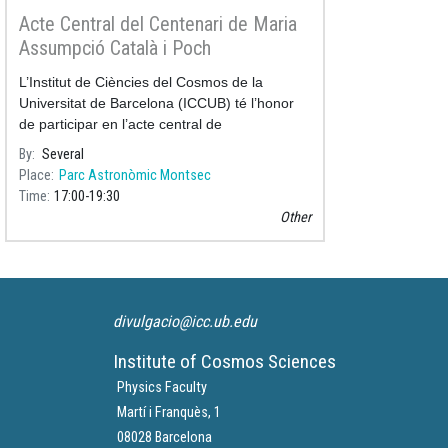
Acte Central del Centenari de Maria
Assumpció Català i Poch
L’Institut de Ciències del Cosmos de la
Universitat de Barcelona (ICCUB) té l’honor
de participar en l’acte central de
commemoració del Centenari del naixement
By
Several
de Maria Assumpció Català i Poch (192
Place
Parc Astronòmic Montsec
Time
17:00
19:30
Other
divulgacio@icc.ub.edu
Institute of Cosmos Sciences
Physics Faculty
Martí i Franquès, 1
08028 Barcelona