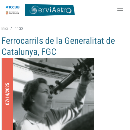
Skip
Inici
1132
to
Ferrocarrils de la Generalitat de
main
content
Catalunya, FGC
07/14/2025