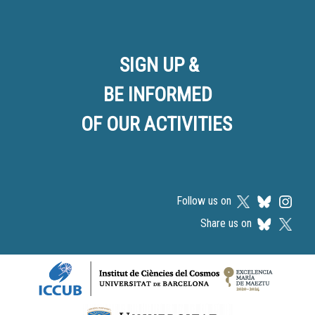
SIGN UP &
BE INFORMED
OF OUR ACTIVITIES
Follow us on
Share us on
Logos footer