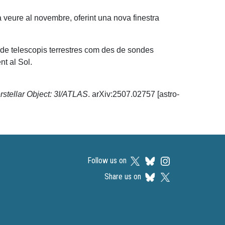
a veure al novembre, oferint una nova finestra
s de telescopis terrestres com des de sondes
t al Sol.
rstellar Object: 3I/ATLAS
. arXiv:2507.02757 [astro-
Follow us on
Share us on