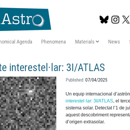
nomical Agenda
Phenomena
Materials
News
Skip
to
e interestel·lar: 3I/ATLAS
main
content
Published
07/04/2025
Un equip internacional d’astrò
interestel·lar: 3I/ATLAS
, el ter
sistema solar. Detectat l’1 de j
aquest descobriment representa
d’origen extrasolar.