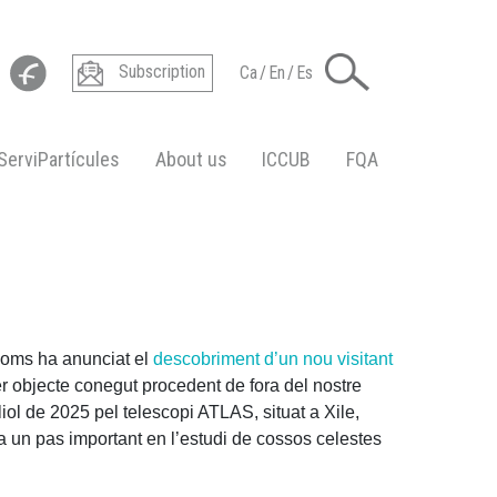
Subscription
Ca
/
En
/
Es
ServiPartícules
About us
ICCUB
FQA
noms ha anunciat el
descobriment d’un nou visitant
cer objecte conegut procedent de fora del nostre
uliol de 2025 pel telescopi ATLAS, situat a Xile,
 un pas important en l’estudi de cossos celestes