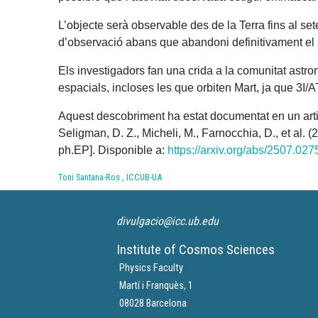
L’objecte serà observable des de la Terra fins al se
d’observació abans que abandoni definitivament el 
Els investigadors fan una crida a la comunitat astr
espacials, incloses les que orbiten Mart, ja que 3I
Aquest descobriment ha estat documentat en un articl
Seligman, D. Z., Micheli, M., Farnocchia, D., et al. (
ph.EP]. Disponible a:
https://arxiv.org/abs/2507.027
Toni Santana-Ros , ICCUB-UA
divulgacio@icc.ub.edu
Institute of Cosmos Sciences
Physics Faculty
Martí i Franquès, 1
08028 Barcelona