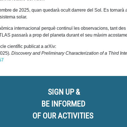
tembre de 2025, quan quedarà ocult darrere del Sol. Es tornarà 
sistema solar.
onòmica internacional perquè continuï les observacions, tant de
/ATLAS passarà a prop del planeta durant el seu màxim acostamen
e científic publicat a arXiv:
2025).
Discovery and Preliminary Characterization of a Third Inte
57
SIGN UP &
BE INFORMED
OF OUR ACTIVITIES