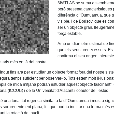
3I/ATLAS se suma als emblem
però presenta característiques 
diferència d’‘Oumuamua, que te
visible, i de Borisov, que es 
ser un objecte gran, lleugerame
força estable.
Amb un diàmetre estimat de fin
que els seus predecessors. Es 
confirma el seu origen intereste
etaris més enllà del nostre.
gut fins ara per estudiar un objecte format fora del nostre sistema 
gura temps suficient per observar-lo. Tots estem molt il·lusion
copis de mida mitjana podran estudiar aquest objecte fascinant”,
a (ICCUB) i de la Universitat d'Alacant i coautor de l’estudi.
una tonalitat rogenca similar a la d’‘Oumuamua i mostra signes
 és sorprenentment plana, fet que podria indicar una forma més e
t la rotació del nucli.