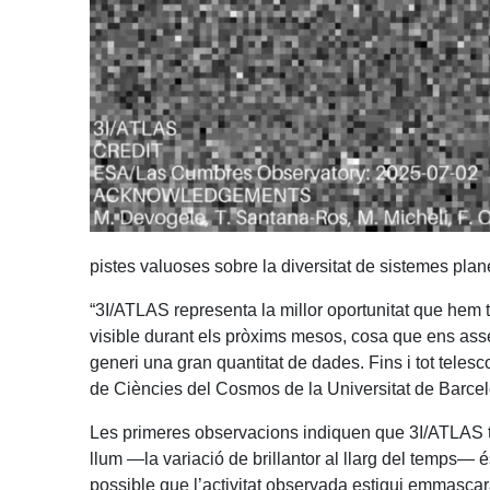
pistes valuoses sobre la diversitat de sistemes plan
“3I/ATLAS representa la millor oportunitat que hem tin
visible durant els pròxims mesos, cosa que ens asse
generi una gran quantitat de dades. Fins i tot teles
de Ciències del Cosmos de la Universitat de Barcelon
Les primeres observacions indiquen que 3I/ATLAS té 
llum —la variació de brillantor al llarg del temps—
possible que l’activitat observada estigui emmascaran