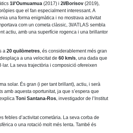
àtics
1I/‘Oumuamua
(2017) i
2I/Borisov
(2019),
pròpies que el fan especialment interessant. A
nia una forma enigmàtica i no mostrava activitat
comportava com un cometa clàssic, 3I/ATLAS sembla
nt actiu, amb una superfície rogenca i una brillantor
s a
20 quilòmetres
, és considerablement més gran
desplaça a una velocitat de
60 km/s
, una dada que
l·lar. La seva trajectòria i composició ofereixen
solar. És gran (i per tant brillant), actiu, i serà
ats amb aquesta oportunitat, ja que s’espera que
 explica
Toni Santana-Ros
, investigador de l’Institut
 febles d’activitat cometària. La seva corba de
sfèrica o una rotació molt més lenta. També és