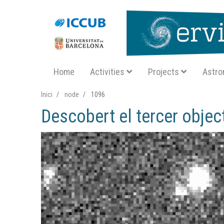
Navegació principal SA
Home
Activities
Projects
Astro
Inici
node
1096
Descobert el tercer object