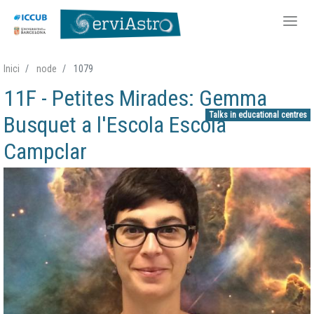
Skip
Inici
node
1079
to
11F - Petites Mirades: Gemma
main
content
Talks in educational centres
Busquet a l'Escola Escola
Campclar