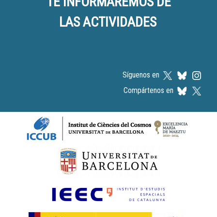
TE INFORMAREMOS DE
LAS ACTIVIDADES
Síguenos en
Compártenos en
Logos footer