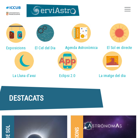
Accessos directes
Vés
al
contingut
Agenda Astronòmica
El Sol en directe
Exposicions
El Cel del Dia
La Lluna d'avui
Eclipsi 2.0
La imatge del dia
DESTACATS