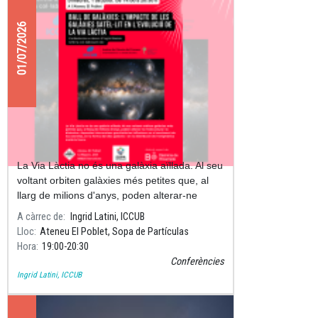
01/07/2026
Ball de galàxies: l'impacte de les
galàxies satèl·lit en l'evolució de la
Via Làctia
La Via Làctia no és una galàxia aïllada. Al seu
voltant orbiten galàxies més petites que, al
llarg de milions d'anys, poden alterar-ne
l'estructura i la dinàmica.
A càrrec de
Ingrid Latini, ICCUB
Lloc
Ateneu El Poblet, Sopa de Partículas
Hora
19:00
20:30
Conferències
Ingrid Latini, ICCUB