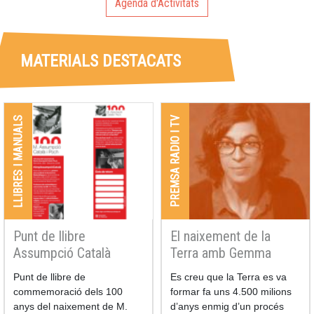
Agenda d'Activitats
MATERIALS DESTACATS
LLIBRES I MANUALS
PREMSA RADIO I TV
Punt de llibre
El naixement de la
Assumpció Català
Terra amb Gemma
Busquet
Punt de llibre de
Es creu que la Terra es va
commemoració dels 100
formar fa uns 4.500 milions
anys del naixement de M.
d’anys enmig d’un procés