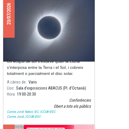
23/07/2026
CONFERÈNCIA “L’eclipsi del segle”
Un eclipsi de sol s’esdevé quan la Lluna
s’interposa entre la Terra i el Sol, i cobreix
totalment o parcialment el disc solar.
A càrrec de
Varis
Lloc
Sala d’exposicions ABACUS (Pl. d’Octavià)
Hora
19:00
20:30
Conferències
Obert a tots els públics
Carme Jordi Nebot, IEC, ICCUB-IEEC
Carme Jordi, ICCUB-IEEC