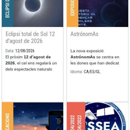
ECLIPSI DE SOL
EXPOSICIONS
Eclipsi total de Sol 12
AstrónomAs
d'agost de 2026
Data
12/08/2026
La nova exposició
El pròxim
12 d’agost de
AstrónomAs
se centra en
2026
, el cel ens regalarà un
les dones que han dedicat
dels espectacles naturals
les seves nits i els seus dies
Idioma
CA
ES
GL
més impressionants: un
a l'estudi de l'astronomia.
eclipsi total de Sol.
APLICACIONS
27/04/2022
29/04/2022