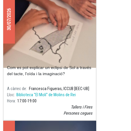
30/07/2026
Descobrim l'eclipsi de Sol amb tots
els sentits
Com es pot explicar un eclipsi de Sol a través
del tacte, l'oïda i la imaginació?
A càrrec de
Francesca Figueras, ICCUB [IEEC-UB]
Lloc
Biblioteca "El Molí" de Molins de Rei
Hora
17:00
19:00
Tallers i Fires
Persones cegues