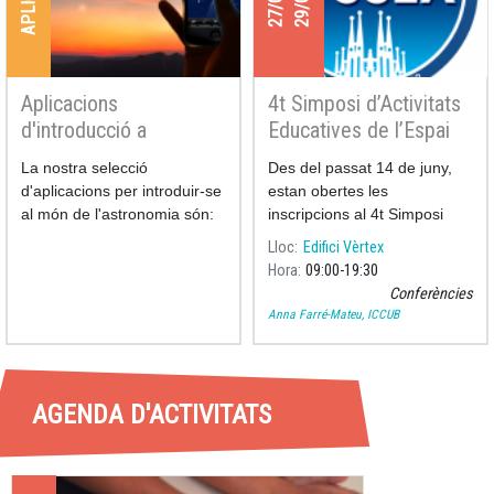
Aplicacions
4t Simposi d’Activitats
d'introducció a
Educatives de l’Espai
l'astronomia
La nostra selecció
Des del passat 14 de juny,
d'aplicacions per introduir-se
estan obertes les
al món de l'astronomia són:
inscripcions al 4t Simposi
d’Activitats Educative
Lloc
Edifici Vèrtex
Hora
09:00
19:30
Conferències
Anna Farré-Mateu, ICCUB
AGENDA D'ACTIVITATS