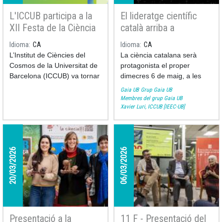
L'ICCUB participa a la
El lideratge científic
XII Festa de la Ciència
català arriba a
de la UB
CosmoCaixa amb
Idioma
CA
Idioma
CA
l’estrena de “Gaia: de
L’Institut de Ciències del
La ciència catalana serà
casa nostra a l’Univers”
Cosmos de la Universitat de
protagonista el proper
Barcelona (ICCUB) va tornar
dimecres 6 de maig, a les
a omplir de curiositat i esperit
18:30, amb l’estrena del
Gaia UB
Grup Gaia UB
científic la XII Festa de la
documental “
Gaia: de casa
Membres del grup Gaia UB
Xavier Luri, ICCUB [IEEC-UB]
Ciència de la UB amb una
nostra a l’Univers
” a l’Auditori
proposta plena de tallers
Principal del CosmoCaixa a
participatius que van captivar
Barcelona.
grans i petits.
20/03/2026
06/03/2026
Presentació a la
11 F - Presentació del