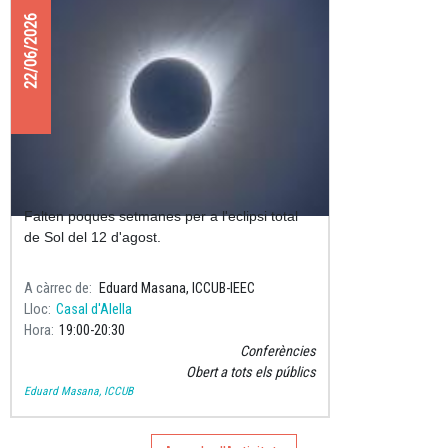
22/06/2026
Preparats per l'eclipsi total de Sol?
Falten poques setmanes per a l'eclipsi total
de Sol del 12 d'agost.
A càrrec de
Eduard Masana, ICCUB-IEEC
Lloc
Casal d'Alella
Hora
19:00
20:30
Conferències
Obert a tots els públics
Eduard Masana, ICCUB