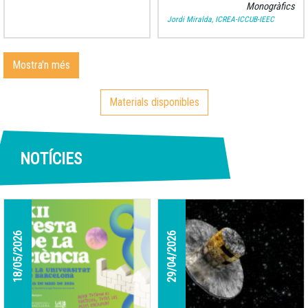
Monogràfics
d'Assumpció Català i Poch
Jordi Miralda, ICREA-ICCUB-IEEC
(Barcelona, 1925–
Mostra'n més
Materials disponibles
NOTÍCIES
18/05/2026
29/04/2026