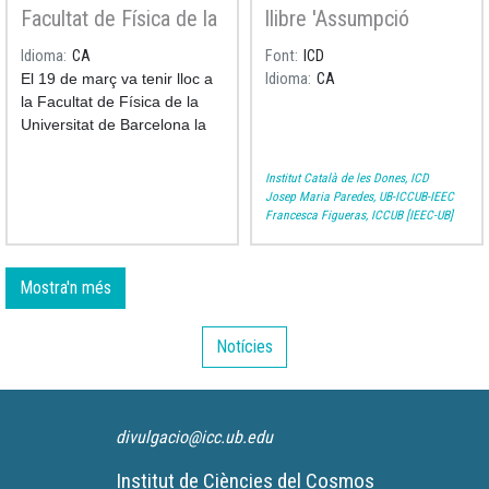
Facultat de Física de la
llibre 'Assumpció
mona de ciència
Català: la dona que
Idioma
CA
Font
ICD
astrònoma
estimava les estrelles'
El 19 de març va tenir lloc a
Idioma
CA
la Facultat de Física de la
Universitat de Barcelona la
presentació de la mona de
ciència d’enguany: una
Institut Català de les Dones, ICD
astrònoma de xocolata que
Josep Maria Paredes, UB-ICCUB-IEEC
Francesca Figueras, ICCUB [IEEC-UB]
contempla l’univers des d’un
telescopi, acompanyada d’un
sol i una lluna ben dolços. És
el quart any que la UB i el
Mostra'n més
Gremi de Pastisseria de
Barcelona s’alien per dur a
Notícies
les pastisseries la mona de
ciència, una figura de
Pasqua amb què es vol
difondre la recerca i
divulgacio@icc.ub.edu
despertar vocacions
científiques entre els més
Institut de Ciències del Cosmos