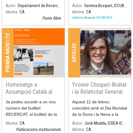
llarg i violent, marcat per
Autor
Departament de Recerca i Universitats
Autor
Gemma Busquet, ICCUB-IEEC
col·lisions i transformacions
Idioma
CA
Idioma
CA
extremes.
Gemma Busquet, ICCUB-IEEC
Punts llibre
PREMSA RADIO I TV
ARTICLES
Homenatge a
Yvonne Choquet-Bruhat
Assumpció Català al
i la Relativitat General:
butlletí RECERCAT
La Fructificació de la
Ja podeu accedir a un nou
Aquest 11 de febrer,
Relació entre
número del butlletí
coincidint amb el Dia Mundial
Matemàtiques i Física
RECERCAT, el butlletí de la
de la Dona i la Nena a la
recerca a Catalunya, aquest
Ciència, ens va deixar una
Idioma
CA
Autor
Jordi Miralda, ICREA-ICCUB-IEEC
mes dedicat a commemorar
gran científica i matemàtica:
Publicacions institucionals
Idioma
CA
els 100 anys del naixement
Yvonne Choquet-Bruhat.