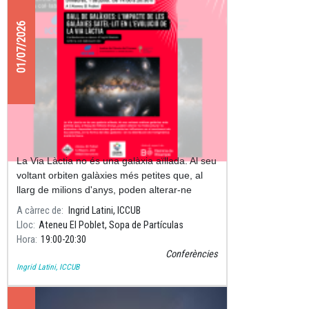
01/07/2026
Ball de galàxies: l'impacte de les
galàxies satèl·lit en l'evolució de la
Via Làctia
La Via Làctia no és una galàxia aïllada. Al seu
voltant orbiten galàxies més petites que, al
llarg de milions d'anys, poden alterar-ne
l'estructura i la dinàmica.
A càrrec de
Ingrid Latini, ICCUB
Lloc
Ateneu El Poblet, Sopa de Partículas
Hora
19:00
20:30
Conferències
Ingrid Latini, ICCUB