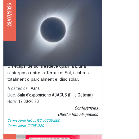
23/07/2026
CONFERÈNCIA “L’eclipsi del segle”
Un eclipsi de sol s’esdevé quan la Lluna
s’interposa entre la Terra i el Sol, i cobreix
totalment o parcialment el disc solar.
A càrrec de
Varis
Lloc
Sala d’exposicions ABACUS (Pl. d’Octavià)
Hora
19:00
20:30
Conferències
Obert a tots els públics
Carme Jordi Nebot, IEC, ICCUB-IEEC
Carme Jordi, ICCUB-IEEC