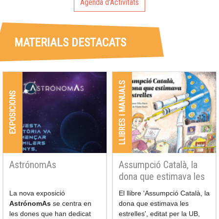
Agenda d'Activitats
MATERIALS DESTACATS
LLIBRES I MANUALS
EXPOSICIONS
AstrónomAs
Assumpció Català, la
dona que estimava les
estrelles
La nova exposició
El llibre 'Assumpció Català, la
AstrónomAs
se centra en
dona que estimava les
les dones que han dedicat
estrelles', editat per la UB,