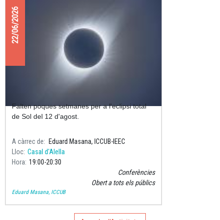
22/06/2026
Preparats per l'eclipsi total de Sol?
Falten poques setmanes per a l'eclipsi total
de Sol del 12 d'agost.
A càrrec de
Eduard Masana, ICCUB-IEEC
Lloc
Casal d'Alella
Hora
19:00
20:30
Conferències
Obert a tots els públics
Eduard Masana, ICCUB