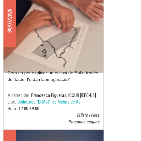
30/07/2026
Descobrim l'eclipsi de Sol amb tots
els sentits
Com es pot explicar un eclipsi de Sol a través
del tacte, l'oïda i la imaginació?
A càrrec de
Francesca Figueras, ICCUB [IEEC-UB]
Lloc
Biblioteca "El Molí" de Molins de Rei
Hora
17:00
19:00
Tallers i Fires
Persones cegues