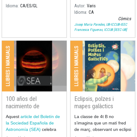
les seves nits i els seus dies
escrit per Ramon Dilla (UB) i
Idioma
CA
ES
GL
Autor
Varis
a l'estudi de l'astronomia.
il·lustrat per Pilarín Bayés,
Idioma
CA
recull els moments més
Còmics
significatius de la vida i la
Josep Maria Paredes, UB-ICCUB-IEEC
Francesca Figueras, ICCUB [IEEC-UB]
LLIBRES I MANUALS
LLIBRES I MANUALS
100 años del
Eclipsis, polzes i
nacimiento de
mapes galàctics
Assumpció Català i
Aquest
article del Boletín de
La classe de 4t B no
Poch al 53è Boletín de
la Sociedad Española de
s’imagina que un matí fred
la Sociedad Española
Astronomía (SEA)
celebra
de març, observant un eclipsi
de Astronomía
els 100 anys del naixement
de Lluna, serà només el