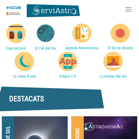
Accessos directes
Vés
al
contingut
Agenda Astronòmica
El Sol en directe
Exposicions
El Cel del Dia
La Lluna d'avui
Eclipsi 2.0
La imatge del dia
DESTACATS