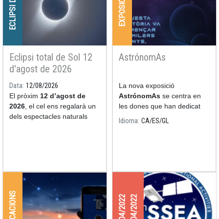
ECLIPSI DE SOL
EXPOSICIONS
Eclipsi total de Sol 12
AstrónomAs
d'agost de 2026
Data
12/08/2026
La nova exposició
El pròxim
12 d’agost de
AstrónomAs
se centra en
2026
, el cel ens regalarà un
les dones que han dedicat
dels espectacles naturals
les seves nits i els seus dies
Idioma
CA
ES
GL
més impressionants: un
a l'estudi de l'astronomia.
eclipsi total de Sol.
APLICACIONS
27/04/2022
29/04/2022