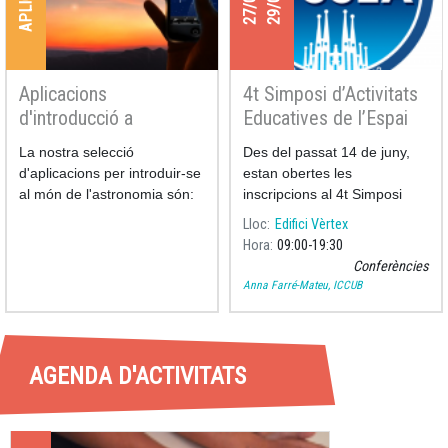
Aplicacions
4t Simposi d’Activitats
d'introducció a
Educatives de l’Espai
l'astronomia
La nostra selecció
Des del passat 14 de juny,
d'aplicacions per introduir-se
estan obertes les
al món de l'astronomia són:
inscripcions al 4t Simposi
d’Activitats Educative
Lloc
Edifici Vèrtex
Hora
09:00
19:30
Conferències
Anna Farré-Mateu, ICCUB
AGENDA D'ACTIVITATS