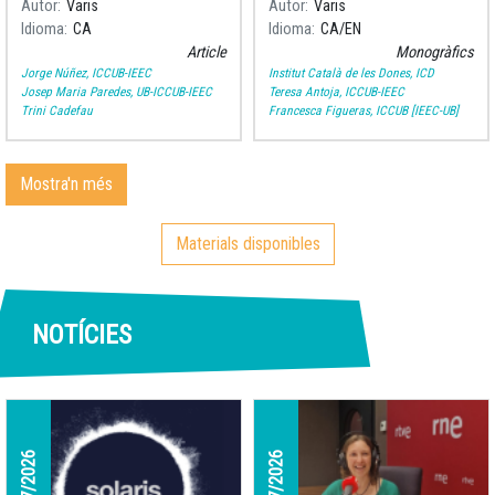
Autor
Varis
Autor
Varis
començament d’un viatge
Idioma
CA
Idioma
CA
EN
fascinant.
Article
Monogràfics
Jorge Núñez, ICCUB-IEEC
Institut Català de les Dones, ICD
Josep Maria Paredes, UB-ICCUB-IEEC
Teresa Antoja, ICCUB-IEEC
Trini Cadefau
Francesca Figueras, ICCUB [IEEC-UB]
Mostra'n més
Materials disponibles
NOTÍCIES
31/07/2026
06/07/2026