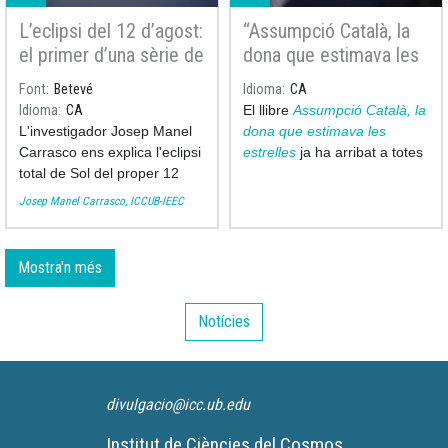
L’eclipsi del 12 d’agost:
“Assumpció Català, la
el primer d’una sèrie de
dona que estimava les
tres eclipsis en dos
estrelles” arriba a totes
Font
Betevé
Idioma
CA
anys
les biblioteques de
Idioma
CA
El llibre
Assumpció Català, la
Catalunya
L'investigador Josep Manel
dona que estimava les
Carrasco ens explica l'eclipsi
estrelles
ja ha arribat a totes
total de Sol del proper 12
les biblioteques i bibliobusos
d'agost de 2026 a
Betevé
.
de Catalunya, culminant així
Josep Manel Carrasco, ICCUB-IEEC
amb un gest senzill però ple
de significat l’any del
centenari del naixement
Mostra'n més
d’aquesta científica pione
Notícies
divulgacio@icc.ub.edu
Institut de Ciències del Cosmos