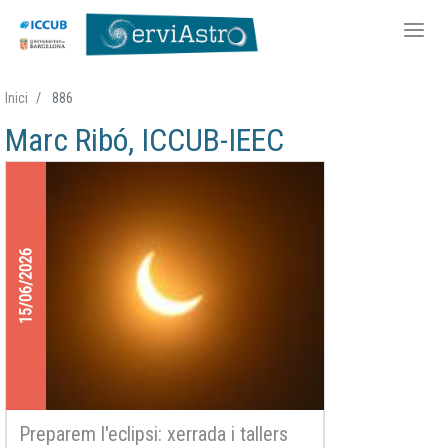
Vés
Inici
886
al
Marc Ribó, ICCUB-IEEC
contingut
15/06/2026
Preparem l'eclipsi: xerrada i tallers