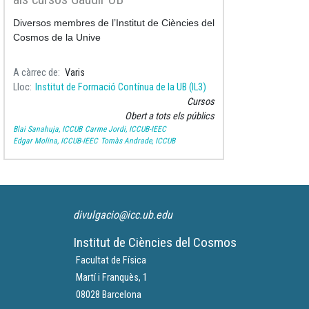
Diversos membres de l’Institut de Ciències del
Cosmos de la Unive
A càrrec de
Varis
Lloc
Institut de Formació Contínua de la UB (IL3)
Cursos
Obert a tots els públics
Blai Sanahuja, ICCUB
Carme Jordi, ICCUB-IEEC
Edgar Molina, ICCUB-IEEC
Tomàs Andrade, ICCUB
divulgacio@icc.ub.edu
Institut de Ciències del Cosmos
Facultat de Física
Martí i Franquès, 1
08028 Barcelona