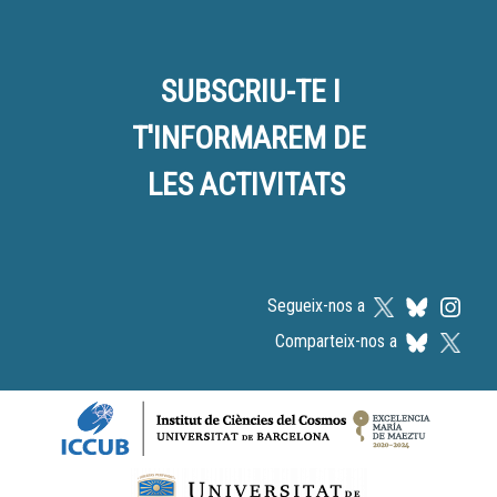
SUBSCRIU-TE I
T'INFORMAREM DE
LES ACTIVITATS
Segueix-nos a
Comparteix-nos a
Logos footer