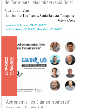
de Terra paral·lela i observació Solar
a l'Institut Les Planes de Santa
A càrrec de
Varis
Bàrbara, Tarragona
Lloc
Institut Les Planes, Santa Bàrbara, Tarragona
Tallers i Fires
Josep Maria Paredes, UB-ICCUB-IEEC
Judith Ardèvol, ICCUB-IEEC
Marc Ribó, ICCUB-IEEC
28/04/2022
30/06/2022
“Astronomia: les últimes fronteres”
als cursos Gaudir UB