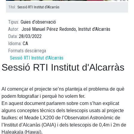
Títol
Títol
Títol
Títol
Títol
Títol
Sessió RTI Institut d'Alcarràs
Sessió RTI Institut d'Alcarràs
Sessió RTI Institut d'Alcarràs
Sessió RTI Institut d'Alcarràs
Sessió RTI Institut d'Alcarràs
Sessió RTI Institut d'Alcarràs
Tipus
Guies d'observació
Autor
José Manuel Pérez Redondo, Institut d'Alcarràs
Data
28/03/2022
Idioma
CA
Formats descàrrega
Sessió RTI Institut d'Alcarràs
Sessió RTI Institut d'Alcarràs
Al començar el projecte se’ns planteja el problema de què
podem fotografiar i perquè ho volem fer.
En aquest document parlarem sobre com s’han explicat
alguns conceptes tècnics dels telescopis usats al projecte
faulkes: el Meade LX200 de l’Observatori Astronòmic de
l’Institut d’Alcarràs (OAIA) i dels telescopis de 0,4m i 2m de
Haleakala (Hawai).