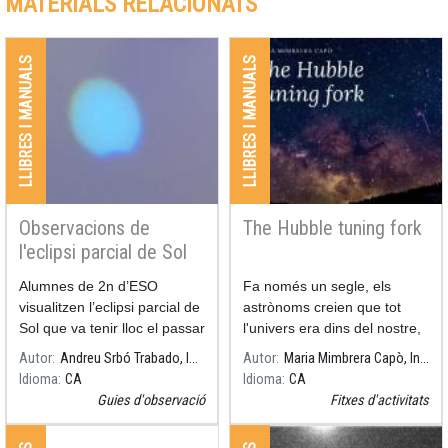
MATERIALS RELACIONATS
LLIBRES I MANUALS
LLIBRES I MANUALS
Observacions de
The Hubble tuning fork
l'eclipsi parcial de Sol
Alumnes de 2n d’ESO
Fa només un segle, els
visualitzen l’eclipsi parcial de
astrònoms creien que tot
Sol que va tenir lloc el passar
l'univers era dins del nostre,
25 d’octubre de 2022.
la Via làctia.
Autor
Andreu Srbó Trabado, INS Lladonosa
Autor
Maria Mimbrera Capò, Institut Guindàvols
Idioma
CA
Idioma
CA
Guies d'observació
Fitxes d'activitats