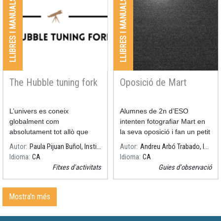
LLIBRES I MANUALS
LLIBRES I MANUALS
The Hubble tuning fork
Oposició de Mart
L’univers es coneix
Alumnes de 2n d’ESO
globalment com
intenten fotografiar Mart en
absolutament tot allò que
la seva oposició i fan un petit
existeix, des dels objectes
debat sobre la «cursa» cap a
Autor
Paula Pijuan Buñol, Institut Guindàvols
Autor
Andreu Arbó Trabado, INS Lladonosa
més petits fins a galàxies
Mart
Idioma
CA
Idioma
CA
senceres, nebuloses o tots
Fitxes d'activitats
Guies d'observació
aquests elements gegants
que
Mostra'n més