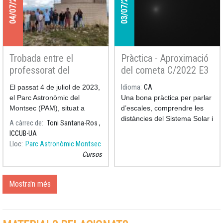
04/07/2023
03/07/2023
Trobada entre el
Pràctica - Aproximació
professorat del
del cometa C/2022 E3
Projecte Faulkes i
(ZTF)
El passat 4 de juliol de 2023,
Idioma
CA
investigadors de
el Parc Astronòmic del
Una bona pràctica per parlar
l’ICCUB al Parc
Montsec (PAM), situat a
d’escales, comprendre les
Astronòmic del
Àger, va acollir una trobada
distàncies del Sistema Solar i
A càrrec de
Toni Santana-Ros ,
Montsec
entre el professorat del
poder parar a pensar sobre
ICCUB-UA
aquest cometa que ens ha
Lloc
Parc Astronòmic Montsec
visitat fa poc.
Cursos
Mostra'n més