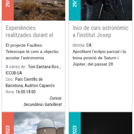
Experiències
Inici de curs astronòmic
realitzades durant el
a l’institut Josep
segon curs del projecte
Lladonosa
El projecte Faulkes
Idioma
CA
Faulkes Telescope
Telescope té com a objectiu
Aprofitant l’eclipsi parcial i la
Project a Catalunya
acostar l'astronomia
bona posició de Saturn i
observacional moderna a les
Júpiter, del passat 28
A càrrec de
Toni Santana-Ros ,
escoles de secundària.
d’octubre, l’institut Josep
ICCUB-UA
Lladonosa (Lleida) inicia el
Lloc
Parc Científic de
seu curs de sessions
Barcelona, Auditori Caparrós
astronòmiques.
Hora
16:00
18:00
Cursos
Secundària i batxillerat