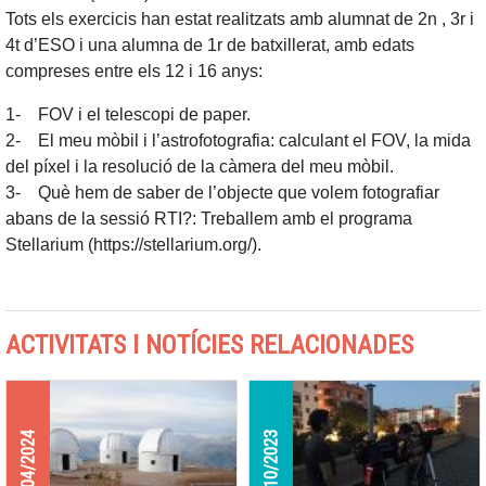
Tots els exercicis han estat realitzats amb alumnat de 2n , 3r i
4t d’ESO i una alumna de 1r de batxillerat, amb edats
compreses entre els 12 i 16 anys:
1- FOV i el telescopi de paper.
2- El meu mòbil i l’astrofotografia: calculant el FOV, la mida
del píxel i la resolució de la càmera del meu mòbil.
3- Què hem de saber de l’objecte que volem fotografiar
abans de la sessió RTI?: Treballem amb el programa
Stellarium (https://stellarium.org/).
ACTIVITATS I NOTÍCIES RELACIONADES
29/04/2024
29/10/2023