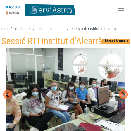
Vés
Inici
materials
llibres i manuals
sessio rti institut dalcarras
al
Sessió RTI Institut d'Alcarràs
contingut
Llibres i Manuals