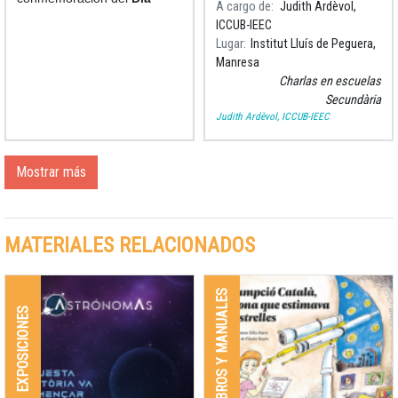
A cargo de
Judith Ardèvol,
Internacional de la Mujer y
de ESO del Instituto Lluís de
ICCUB-IEEC
la Niña en la Ciencia
, el
Peguera (Manresa) ha
Lugar
Institut Lluís de Peguera,
Parc Astronòmic del Montsec
participado en la charla
Manresa
estrenó el cortometraje para
“Todo un universo
Charlas en escuelas
planetarios Assumpció
Secundària
Català y la pasión por la
Judith Ardèvol, ICCUB-IEEC
astronomía.
Mostrar más
MATERIALES RELACIONADOS
LIBROS Y MANUALES
EXPOSICIONES