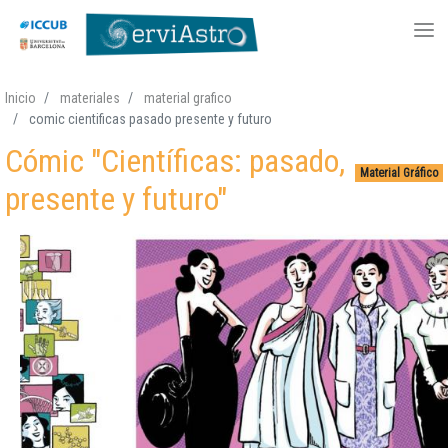
Pasar
Inicio
materiales
material grafico
al
comic cientificas pasado presente y futuro
contenido
Cómic "Científicas: pasado,
principal
Material Gráfico
presente y futuro"