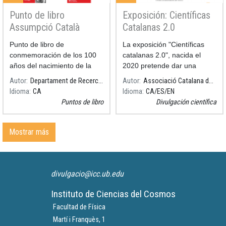
Punto de libro
Exposición: Científicas
Assumpció Català
Catalanas 2.0
Punto de libro de
La exposición "Científicas
conmemoración de los 100
catalanas 2.0", nacida el
años del nacimiento de la
2020 pretende dar una
M.Asumpción Català i Poch,
mayor visibilidad al papel
Autor
Departament de Recerca i Universitats
Autor
Associació Catalana de Comunicació Científica
matemática, astrónoma,
estratégico de las mujeres
Idioma
CA
Idioma
CA
ES
EN
primera mujer en obtener el
científicas de nuestro
Puntos de libro
Divulgación científica
doctorado en Matemáticas
territorio, que se preocupan
por la Universidad de Bar
por comunicar la ciencia a fin
de contribuir a crear y
Mostrar más
divulgar roles y modelos
femeninos
divulgacio@icc.ub.edu
Instituto de Ciencias del Cosmos
Facultad de Física
Martí i Franquès, 1