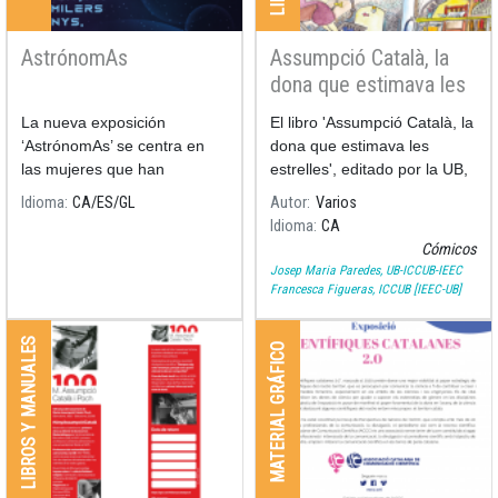
AstrónomAs
Assumpció Català, la
dona que estimava les
estrelles
La nueva exposición
El libro 'Assumpció Català, la
‘AstrónomAs’ se centra en
dona que estimava les
las mujeres que han
estrelles', editado por la UB,
dedicado sus noches y sus
escrito por Ramon Dilla (UB)
Idioma
CA
ES
GL
Autor
Varios
días al estudio de la
e ilustrado por Pilarín Bayés,
Idioma
CA
astronomía.
recoge los momentos más
Cómicos
significativos de la vida y l
Josep Maria Paredes, UB-ICCUB-IEEC
Francesca Figueras, ICCUB [IEEC-UB]
LIBROS Y MANUALES
MATERIAL GRÁFICO