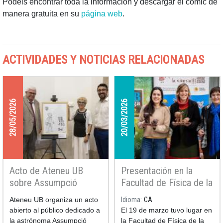
Podéis encontrar toda la información y descargar el cómic de
manera gratuita en su
página web
.
ACTIVIDADES Y NOTICIAS RELACIONADAS
28/05/2026
20/03/2026
Acto de Ateneu UB
Presentación en la
sobre Assumpció
Facultad de Física de la
Català y presentación
Mona de ciencia
Ateneu UB organiza un acto
Idioma
CA
del dibujo de Pilarín
astrónoma
abierto al público dedicado a
El 19 de marzo tuvo lugar en
Bayés dedicado a la
la astrónoma Assumpció
la Facultad de Física de la