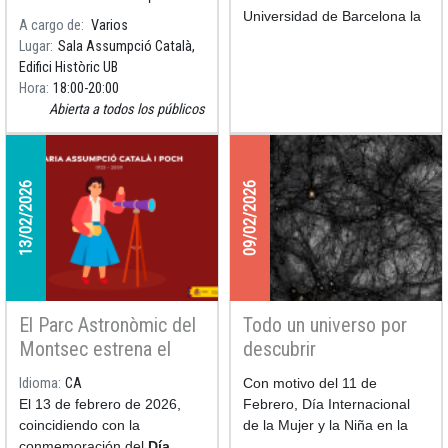
astrónoma
Català con la presentación
Universidad de Barcelona la
A cargo de
Varios
del libro Assumpció Català, la
presentación de la mona de
Lugar
Sala Assumpció Català,
mujer que amaba las
ciencia de este año: una
Edifici Històric UB
estrellas, así como del dibujo
astrónoma de chocolate que
Hora
18:00
20:00
que Pila
contempla el universo desde
Abierta a todos los públicos
un telescopio, acompañada
de un sol y una luna bien
dulces. Es el cuarto año que
la UB y el Gremio de
13/02/2026
09/02/2026
Pastelería de Barcelona se
alian para llevar a las
pastelerías la mona de
ciencia, una figura de
Pascua con la que se quiere
difundir la investigación y
El Parc Astronòmic del
Todo un universo por
despertar vocaciones
Montsec estrena el
descubrir
científicas entre los más
corto para planetarios
jóvenes.
Idioma
CA
Con motivo del 11 de
Assumpció Català i la
El 13 de febrero de 2026,
Febrero, Día Internacional
passió per l’astronomia
coincidiendo con la
de la Mujer y la Niña en la
conmemoración del
Día
Ciencia, el alumnado de 3º