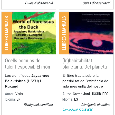
del seu halo
Guies d'observació
Guies d'observació
LLIBRES I MANUALS
LLIBRES I MANUALS
Ocells comuns de
(In)habitabilitat
talent especial: El món
planetària: Del planeta
de l’ànec Narcissus
Terra als exoplanetes
Les científiques
Jayashree
El llibre tracta sobre la
Balakrishna
(HSSU) i
possibilitat de l'existència de
Ruxandr
vida més enllà del nostre
planeta,
Autor
Varis
Autor
Carme Jordi, ICCUB-IEEC
amb l’astrobiogeologia com
Idioma
EN
Idioma
ES
a punt de trobada de
Divulgació científica
Divulgació científica
múltiples disciplines que
Carme Jordi, ICCUB-IEEC
conviden tant al debat sobre