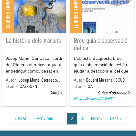
LLIBRES I MANUALS
LLIBRES I MANUALS
La història dels trànsits
Breu guia d'observació
del cel
Josep Manel Carrasco i Jordi
L’objectiu d’aquesta breu
del Río ens ofereixen aquest
guia d’observació del cel és
entretingut còmic, basat en
ajudar a descobrir el cel que
un text de Salvador Ribas.
podem observar des de les
Autor
Josep Manel Carrasco, ICCUB-IEEC
Autor
Eduard Masana, ICCUB
nostres latituds al llarg de
Idioma
CA
ES
EN
Idioma
CA
l’any.
Còmics
Guies d'observació
Eduard Masana, ICCUB-IEEC
Paginació
Primera pàgina
Pàgina anterior
Pàgina següent
Última 
« First
‹ Previous
1
2
3
Next ›
Last »