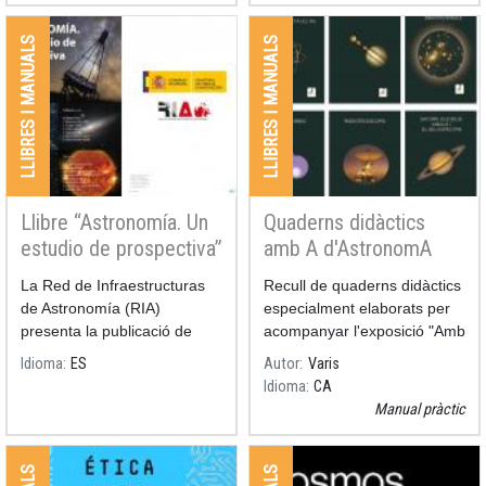
paradigmes acceptats com al
discurs de caràcter més
LLIBRES I MANUALS
LLIBRES I MANUALS
especulatiu.
Llibre “Astronomía. Un
Quaderns didàctics
estudio de prospectiva”
amb A d'AstronomA
La Red de Infraestructuras
Recull de quaderns didàctics
de Astronomía (RIA)
especialment elaborats per
presenta la publicació de
acompanyar l'exposició "Amb
"Astronomía. Un estudio de
A d'AstronomA". En ells es
Idioma
ES
Autor
Varis
prospectiva", sobre la
tracten diferents temes
Idioma
CA
cosmologia de la propera
relacionats amb l'astronomia
Manual pràctic
dècada.
des d'una perspectiva
educativa, clara i resumida