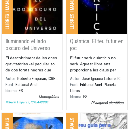
LLIBRES I MANUALS
LLIBRES I MANUALS
immersió ràpida" què,
combinant rigor i divulgació,
introdueix i aprofundeix en
temes actuals.
Iluminando el lado
Quàntica. El teu futur en
oscuro del Universo
joc
El descobriment de les ones
El futur serà quàntic o no
gravitatòries -el peculiar so
serà. Aquest llibre ens
de dos forats negres que
proporciona les claus per
xoquen i es fonen un amb
entendre una ciència que
Autor
Roberto Emparan, ICREA-ICCUB
Autor
José Ignacio Latorre, ICCUB
altre- canviarà la nostra
està transformant el món en
Font
Editorial Ariel
Font
Editorial Ariel. Planeta
manera d'imaginar l'univers:
què vivim.
Idioma
ES
Libros
a partir d'ara escoltarem la
Monogràfics
Idioma
ES
seva banda sonora.
Roberto Emparan, ICREA-ICCUB
Divulgació científica