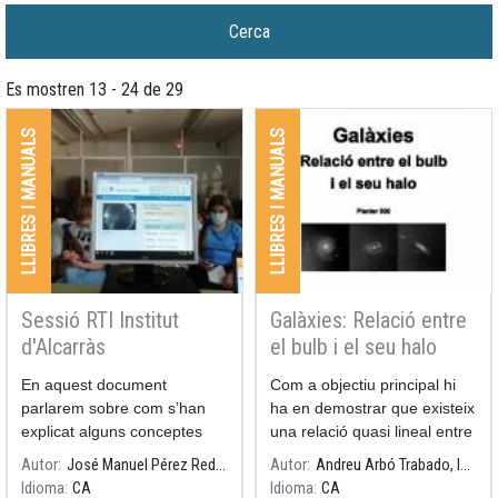
Es mostren 13 - 24 de 29
LLIBRES I MANUALS
LLIBRES I MANUALS
Sessió RTI Institut
Galàxies: Relació entre
d'Alcarràs
el bulb i el seu halo
En aquest document
Com a objectiu principal hi
parlarem sobre com s’han
ha en demostrar que existeix
explicat alguns conceptes
una relació quasi lineal entre
tècnics dels telescopis usats
el radi del bulb d’una galàxia
Autor
José Manuel Pérez Redondo, Institut d'Alcarràs
Autor
Andreu Arbó Trabado, Institut Torrevicens
al projecte faulkes
en forma d'espiral i el radi
Idioma
CA
Idioma
CA