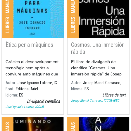
LLIBRES I MANUALS
LLIBRES I MANUALS
Ètica per a màquines
Cosmos. Una inmersión
rápida
Gràcies al desenvolupament
El llibre de divulgació de
tecnològic hem après a
científica "Cosmos. Una
conviure amb màquines que
inmersión rápida" de Josep
ens superen en força física i
Manel Carrasco, ha estat
Autor
José Ignacio Latorre, ICCUB
Autor
Josep Manel Carrasco, ICCUB-IEEC
en poder de càlcul.
publicat per l'editorial
Font
Editorial Ariel
Idioma
ES
Tibidabo ediciones. El llibre
Idioma
ES
Llibres de text
fa un repàs sobre la
Josep Manel Carrasco, ICCUB-IEEC
Divulgació científica
astronomia i el que sabem
José Ignacio Latorre, ICCUB
de l'Univers per posar-se al
dia sense necessitat de tenir
coneixements previs. Forma
part de la col·lecció "Una