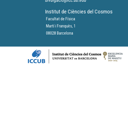
divulgacio@icc.ub.edu
Institut de Ciències del Cosmos
Facultat de Física
Martí i Franquès, 1
08028 Barcelona
Logos footer