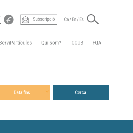
Subscripció
Ca
/
En
/
Es
ServiPartícules
Qui som?
ICCUB
FQA
e To