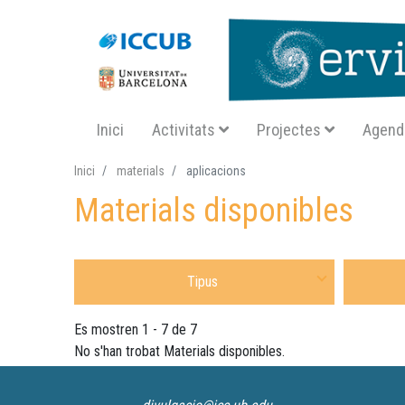
Navegació principal SA
Inici
Activitats
Projectes
Agend
Inici
materials
aplicacions
Materials disponibles
Selecciona Tipus Material
Selecciona
Es mostren 1 - 7 de 7
No s'han trobat Materials disponibles.