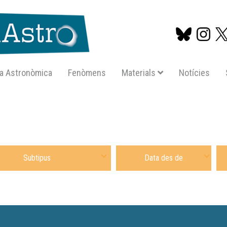
a Astronòmica
Fenòmens
Materials
Notícies
Vés
al
contingut
 Subtipus Material
Date From
Dat