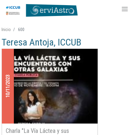
Pasar
Inicio
600
al
Teresa Antoja, ICCUB
contenido
principal
10/11/2023
Charla "La Vía Láctea y sus