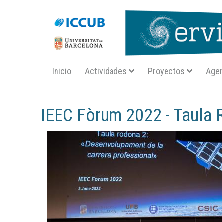
Navegació principal SA
Inicio
Actividades
Proyectos
Age
Inicio
node
899
IEEC Fòrum 2022 - Taula 