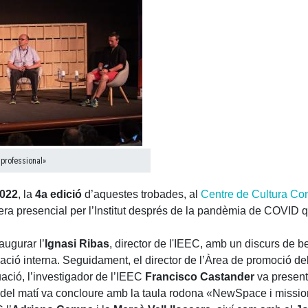
professional»
022
, la
4a edició
d’aquestes trobades, al
Centre de Cultura Co
era presencial per l’Institut després de la pandèmia de COVID q
augurar l’
Ignasi Ribas
, director de l'IEEC, amb un discurs de 
zació interna. Seguidament, el director de l’Àrea de promoció del 
uació, l’investigador de l’IEEC
Francisco Castander
va present
 del matí va concloure amb la taula rodona «NewSpace i mission