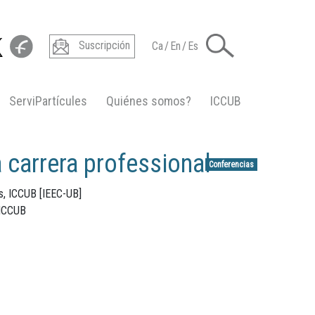
Suscripción
Ca
/
En
/
Es
ServiPartícules
Quiénes somos?
ICCUB
carrera professional»
Conferencias
s, ICCUB [IEEC-UB]
 ICCUB