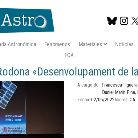
nda Astronómica
Fenómenos
Materiales
Noticias
FQA
Pasar
al
Rodona «Desenvolupament de la 
contenido
principal
A cargo de
Francesca Figuera
Daniel Marín Pina,
Fecha
02/06/2022
Idioma
CA