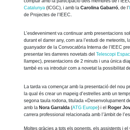
comptar amb la participació dels membres de l’IEEC
Catalunya
(ICGC), i amb la
Carolina Gabarró
, de l’
de Projectes de l’IEEC.
L’esdeveniment va continuar amb presentacions sob
durant el darrer any, com ara l’estudi de meteorits,
guanyador de la Convocatòria Interna de l’IEEC pre
presentar les darreres novetats del
Telescopi Espa
llampec), presentacions de 2 minuts i una única diapo
també es va introduir com a novetat la possibilitat d
La tarda va començar amb la presentació del nou p
la qual és crear un mapeig d’estrelles amb un temps 
segona taula rodona, titulada «Desenvolupament de
amb la
Nora Garralda
(
ATG Europe
) i el
Roger Jo
carrera professional relacionada amb l’àmbit de l’e
Moltes gràcies a tots els ponents, els assistents i e