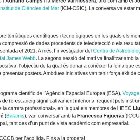
 l’
Adriano Camps
i la
Mercè Vall·llossera
, així com amb el
Jo
Institut de Ciències del Mar
(ICM-CSIC). La conversa va estar m
re temàtiques científiques i tecnològiques en les quals els m
 la compressió de dades procedents de teledetecció o els result
sentada el 2021. A més, l’investigador del
Centro de Astrobiolo
cial James Webb
. La segona sessió del matí va finalitzar amb la
sitiva, l’objectiu de la qual és donar a conèixer la feina que es
e presentar posters. Ambdues iniciatives van tenir força èxit de 
rograma científic de l’Agència Espacial Europea (ESA),
Voyage
de re-escaneig significativament inferior al requerit pels instr
 la carrera professional», en la qual els membres de l’IEEC
Ll
vé
(
Balamis
), van conversar amb la
Francesca Figueras
(ICCUB
spai, tant des d’un punt de vista acadèmic com empresarial.
l CCCB per l’acollida. Fins a la propera!