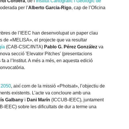
rdi Corbera
, de l’
Institut Cartogràfic i Geològic de
oderada per l’
Alberto Garcia-Rigo
, cap de l’Oficina
embres de l’IEEC han desenvolupat un paper clau
ats de «MELISA», el projecte que va resultar
gía
(CAB-CSIC/INTA)
Pablo G. Pérez González
va
 nova secció 'Elevator Pitches' (presentacions
 fa a l’Institut. A més a més, en aquesta edició
convocatòria.
 2050
, així com de la missió «Photsat», l’objectiu de
uments existents. L’acte va concloure amb una
uís Galbany
i
Dani Marín
(ICCUB-IEEC), juntament
-IEEC) sobre les dificultats de dur a terme una