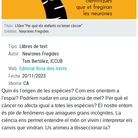
Título
Llibre "Per què els elefants no tenen càncer"
Créditos
Neurones Fregides
Tipo
Llibres de text
Autor
Neurones Fregides
Toni Bertólez, ICCUB
Web
Editorial Rosa dels Vents
Fecha
20/11/2023
Idioma
CA
Quin és l'origen de les espècies? Com ens orientem a
l'espai? Podríem nadar en una piscina de mel? Per què el
càncer no afecta igual a totes les espècies? El nostre entorn
és ple de fenòmens que amaguen grans incògnites. La
ciència ens permet entendre el món on vivim i interpretar els
canvis que vindran. Us animeu a disseccionar-la?