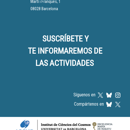
Martí i Franquès, 1
08028 Barcelona
SUSCRÍBETE Y
TE INFORMAREMOS DE
LAS ACTIVIDADES
Síguenos en
Compártenos en
Logos footer