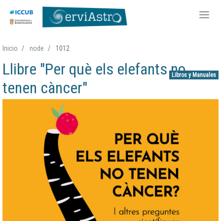
Pasar
Inicio
node
1012
al
Llibre "Per què els elefants no
contenido
Libros y Manuales
principal
tenen càncer"