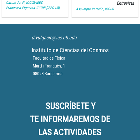
cuando decidió ser científica,
Carme Jordi, ICCUB-IEEC
Entrevista
la curiosida
Francesca Figueras, ICCUB [IEEC-UB]
Assumpta Parreño, ICCUB
divulgacio@icc.ub.edu
Instituto de Ciencias del Cosmos
Facultad de Física
Martí i Franquès, 1
08028 Barcelona
SUSCRÍBETE Y
TE INFORMAREMOS DE
LAS ACTIVIDADES