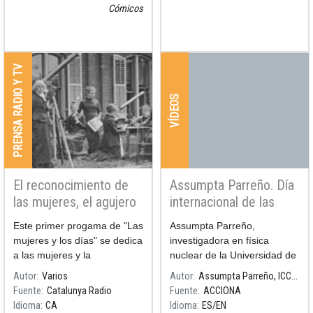
"Científicas: pasado,
española.
Cómicos
presente y futuro" en forma
de cómic.&nbsp
PRENSA RADIO Y TV
VÍDEOS
El reconocimiento de
Assumpta Parreño. Día
las mujeres, el agujero
internacional de las
negro de la astronomía
mujeres y las niñas en
Este primer progama de "Las
Assumpta Parreño,
la ciencia.
mujeres y los días" se dedica
investigadora en física
a las mujeres y la
nuclear de la Universidad de
astronomía.
Barcelona y subdirectora del
Autor
Varios
Autor
Assumpta Parreño, ICCUB
Instituto de Ciencias del
Fuente
Catalunya Radio
Fuente
ACCIONA
Cosmos relata en este vídeo
Idioma
CA
Idioma
ES
EN