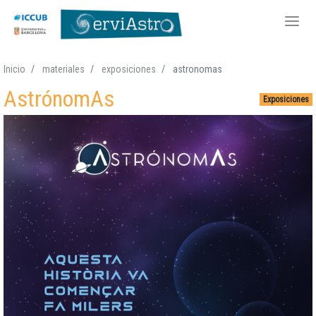
Pasar
Inicio
materiales
exposiciones
astronomas
al
AstrónomAs
contenido
Exposiciones
principal