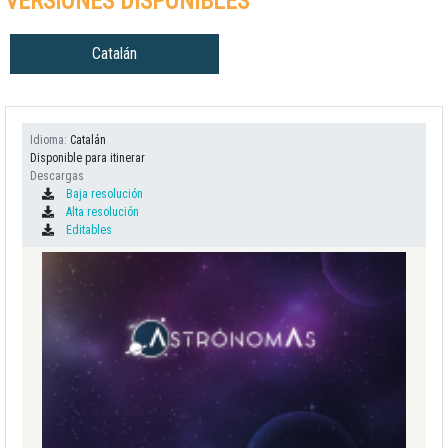
VERSIONES DISPONIBLES
Catalán
Idioma
Catalán
Disponible para itinerar
Descargas
Baja resolución
Alta resolución
Editables