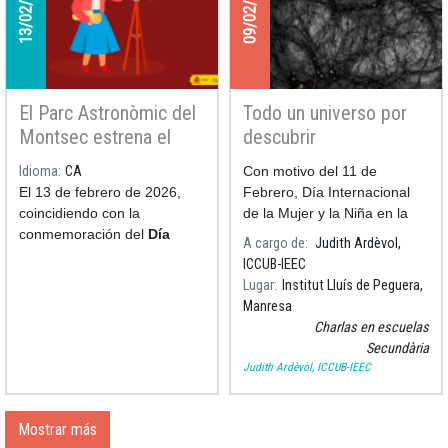
13/02/2026
09/02/2026
alian para llevar a las
pastelerías la mona de
ciencia, una figura de
Pascua con la que se quiere
difundir la investigación y
El Parc Astronòmic del
Todo un universo por
despertar vocaciones
Montsec estrena el
descubrir
científicas entre los más
corto para planetarios
jóvenes.
Idioma
CA
Con motivo del 11 de
Assumpció Català i la
El 13 de febrero de 2026,
Febrero, Día Internacional
passió per l’astronomia
coincidiendo con la
de la Mujer y la Niña en la
conmemoración del
Día
Ciencia, el alumnado de 3º
A cargo de
Judith Ardèvol,
Internacional de la Mujer y
de ESO del Instituto Lluís de
ICCUB-IEEC
la Niña en la Ciencia
, el
Peguera (Manresa) ha
Lugar
Institut Lluís de Peguera,
Parc Astronòmic del Montsec
participado en la charla
Manresa
estrenó el cortometraje para
“Todo un universo
Charlas en escuelas
planetarios Assumpció
Secundària
Català y la pasión por la
Judith Ardèvol, ICCUB-IEEC
astronomía.
Mostrar más