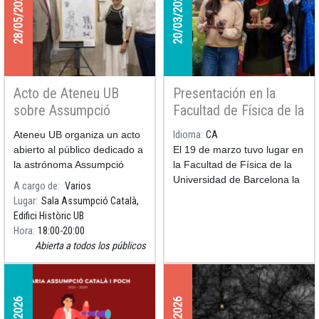
28/05/2026
20/03/2026
Acto de Ateneu UB
Presentación en la
sobre Assumpció
Facultad de Física de la
Català y presentación
Mona de ciencia
Ateneu UB organiza un acto
Idioma
CA
del dibujo de Pilarín
astrónoma
abierto al público dedicado a
El 19 de marzo tuvo lugar en
Bayés dedicado a la
la astrónoma Assumpció
la Facultad de Física de la
astrónoma
Català con la presentación
Universidad de Barcelona la
A cargo de
Varios
del libro Assumpció Català, la
presentación de la mona de
Lugar
Sala Assumpció Català,
mujer que amaba las
ciencia de este año: una
Edifici Històric UB
estrellas, así como del dibujo
astrónoma de chocolate que
Hora
18:00
20:00
que Pila
contempla el universo desde
Abierta a todos los públicos
un telescopio, acompañada
de un sol y una luna bien
dulces. Es el cuarto año que
la UB y el Gremio de
Pastelería de Barcelona se