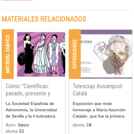
MATERIALES RELACIONADOS
MATERIAL GRÁFICO
EXPOSICIONES
Cómic "Científicas:
Telescopi Assumpció
pasado, presente y
Català
futuro"
La Sociedad Española de
Exposición que rinde
Astronomía, la Universidad
homenaje a María Asunción
de Sevilla y la il·lustradora
Catalán, que fue la primera
Raquel García han
profesora numeraria
Autor
Varios
Idioma
CA
versionado la pbra de teatro
astrónoma en la universidad
Idioma
ES