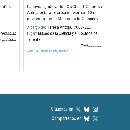
La investigadora del ICUCB-IEEC Teresa
Antoja estará el próximo viernes 10 de
noviembre en el Museo de la Ciencia y
el Cosmos de Tenerife para hablar sobre
A cargo de
Teresa Antoja, ICCUB-IEEC
coliciones entre galaxias y cannibalismo
ferencias
Lugar
Museo de la Ciencia y el Cosmos de
s públicos
Tenerife
Conferencias
Gaia UB
Teresa Antoja, ICCUB
 página
Última página
»
Síguenos en
Compártenos en