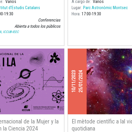
de
Varios
A cargo de
Varios
nacimiento de Maria Assumpció 
stitut d'Estudis Catalans
Lugar
Parc Astronòmic Montsec
00
19:30
Hora
17:00
19:30
Conferencias
Abierta a todos los públicos
i, ICCUB-IEEC
10/11/2023
25/01/2024
ernacional de la Mujer y la
El mètode científic a lal vi
n la Ciencia 2024
quotidiana