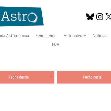
nda Astronómica
Fenómenos
Materiales
Noticias
FQA
Pasar
al
contenido
principal
de
Fecha hasta