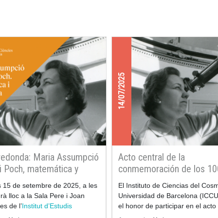
14/07/2025
edonda: Maria Assumpció
Acto central de la
 i Poch, matemática y
conmemoración de los 10
oma catalana
del nacimiento de la mate
ns 15 de setembre de 2025, a les
El Instituto de Ciencias del Cos
y astrónoma Maria Assum
rà lloc a la Sala Pere i Joan
Universidad de Barcelona (ICCU
Català i Poch
s de l’
Institut d’Estudis
el honor de participar en el acto
s
(c.
de conmemoración del Centenar