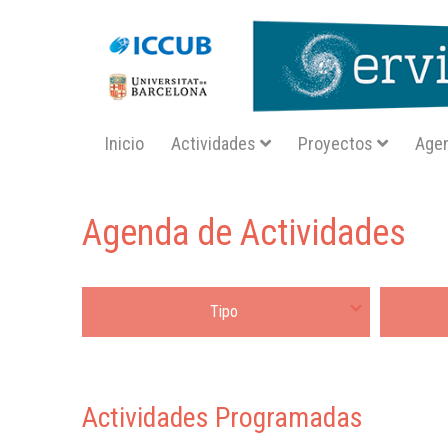
Navegació principal SA
Inicio
Actividades
Proyectos
Age
Inicio
actividades
Agenda de Actividades
Tipo de actividad
Fecha des
Actividades Programadas