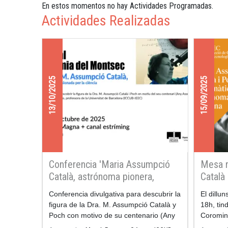
En estos momentos no hay Actividades Programadas.
Actividades Realizadas
13/10/2025
15/09/2025
Conferencia 'Maria Assumpció
Mesa r
Català, astrónoma pionera,
Català
apasionada por la ciencia'
astrón
Conferencia divulgativa para descubrir la
El dillu
figura de la Dra. M. Assumpció Català y
18h, tind
Poch con motivo de su centenario (Any
Coromine
Assumpció Català).
Catalan