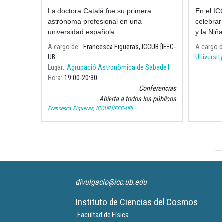
La doctora Catalá fue su primera
En el IC
astrónoma profesional en una
celebrar
universidad española.
y la Niñ
activida
A cargo de
Francesca Figueras, ICCUB [IEEC-
A cargo 
lucha po
UB]
Universit
Lugar
Agrupació Astronòmica de Sabadell
Hora
19:00
20:30
Conferencias
Abierta a todos los públicos
Francesca Figueras, ICCUB [IEEC-UB]
Paginación
divulgacio@icc.ub.edu
Instituto de Ciencias del Cosmos
Facultad de Física