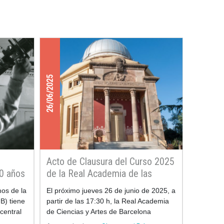
26/06/2025
Acto de Clausura del Curso 2025
0 años
de la Real Academia de las
mática
Ciencias y las Artes de Barcelona
mos de la
El próximo jueves 26 de junio de 2025, a
pció
B) tiene
partir de las 17:30 h, la Real Academia
 central
de Ciencias y Artes de Barcelona
io del
(RACAB) celebrará el acto de clausura