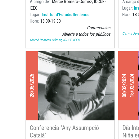
A cargo de
Mercè Romero-Gómez, ICCUB-
A cargo 
IEEC
Lugar
In
Lugar
Institut d'Estudis Ilerdencs
Hora
18:
Hora
18:00
19:30
Conferencias
Carme Jord
Abierta a todos los públicos
Mercè Romero-Gómez, ICCUB-IEEC
28/05/2025
08/02/2024
15/02/2024
Conferencia "Any Assumpció
Día Int
Català"
Niña e