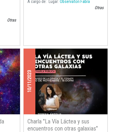
A cargo de
Lugar
Observatori Fabra
Català i
del curso académico 2025-2025.
Otras
Otras
10/11/2023
da
Charla "La Vía Láctea y sus
encuentros con otras galaxias"