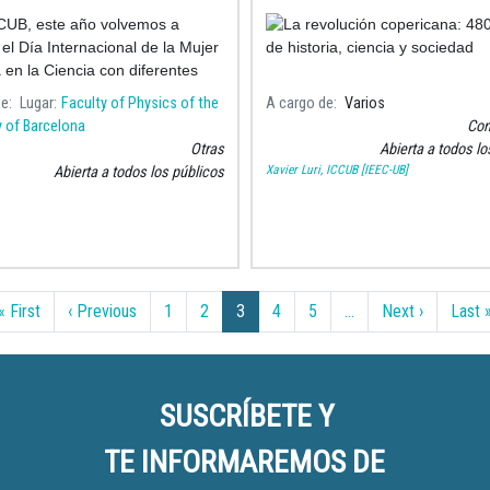
CUB, este año volvemos a
 el Día Internacional de la Mujer
a en la Ciencia con diferentes
des y charlas para contribuir a la
de
Lugar
Faculty of Physics of the
A cargo de
Varios
r una ciencia más equitativa y d
y of Barcelona
Con
Otras
Abierta a todos lo
Xavier Luri, ICCUB [IEEC-UB]
Abierta a todos los públicos
Primera página
Página anterior
Siguiente
« First
‹ Previous
1
2
3
4
5
…
Next ›
Last 
SUSCRÍBETE Y
TE INFORMAREMOS DE