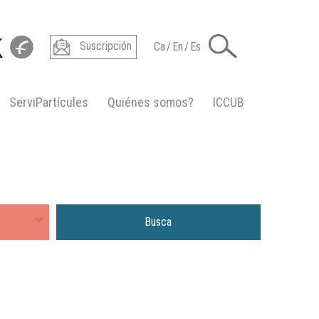
Suscripción
Ca
/
En
/
Es
ServiPartícules
Quiénes somos?
ICCUB