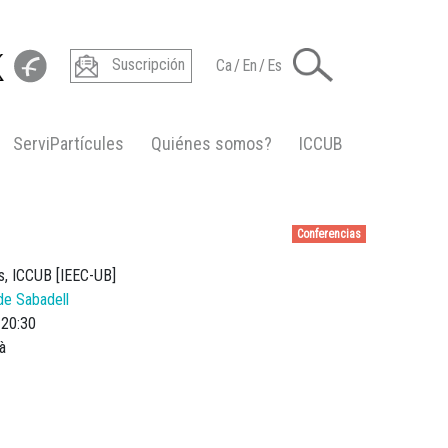
Suscripción
Ca
/
En
/
Es
ServiPartícules
Quiénes somos?
ICCUB
Conferencias
s, ICCUB [IEEC-UB]
de Sabadell
20:30
à