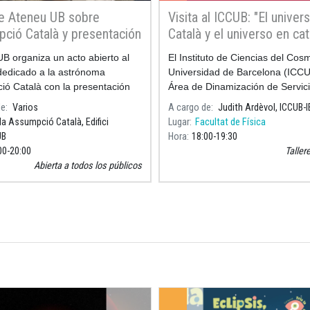
e Ateneu UB sobre
Visita al ICCUB: "El univer
ció Català y presentación
Català y el universo en cat
ujo de Pilarín Bayés
B organiza un acto abierto al
El Instituto de Ciencias del Cos
do a la astrónoma
dedicado a la astrónoma
Universidad de Barcelona (ICCU
ó Català con la presentación
Área de Dinamización de Servic
o Assumpció Català, la mujer que
Lingüísticos UB organizan una a
de
Varios
A cargo de
Judith Ardèvol, ICCUB-
s estrellas, así como del dibujo
especial dirigida a los estudiant
la Assumpció Català, Edifici
Lugar
Facultat de Física
movi
UB
Hora
18:00
19:30
00
20:00
Taller
Abierta a todos los públicos