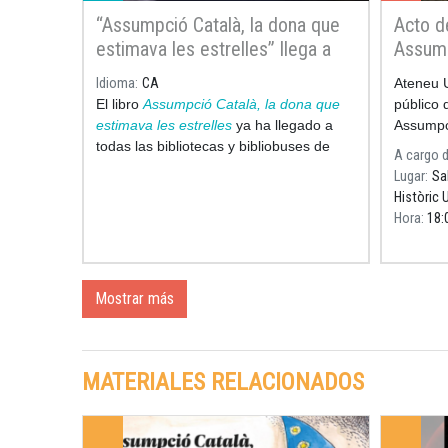
“Assumpció Català, la dona que
Acto d
estimava les estrelles” llega a
Assump
todas las bibliotecas de Cataluña
del dib
Idioma
CA
Ateneu U
dedica
El libro
Assumpció Català, la dona que
público 
estimava les estrelles
ya ha llegado a
Assumpci
todas las bibliotecas y bibliobuses de
del libr
A cargo 
Cataluña, culminando así con un gesto
amaba la
Lugar
Sa
sencillo pero lleno de significado en el
que Pila
Històric 
año del
centenario del nacimiento
de
Hora
18:
esta científica
Mostrar más
MATERIALES RELACIONADOS