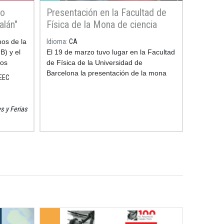
so
Presentación en la Facultad de
alán"
Física de la Mona de ciencia
astrónoma
mos de la
Idioma
CA
B) y el
El 19 de marzo tuvo lugar en la Facultad
ios
de Física de la Universidad de
ctividad
Barcelona la presentación de la mona
IEEC
es de
de ciencia de este año: una astrónoma
de chocolate que contempla el universo
desde un telescopio, acompañada de un
es y Ferias
sol y una luna bien dulces. Es el cuarto
año que la UB y el Gremio de Pastelería
de Barcelona se alian para llevar a las
pastelerías la mona de ciencia, una
figura de Pascua con la que se quiere
difundir la investigación y despertar
vocaciones científicas entre los más
jóvenes.