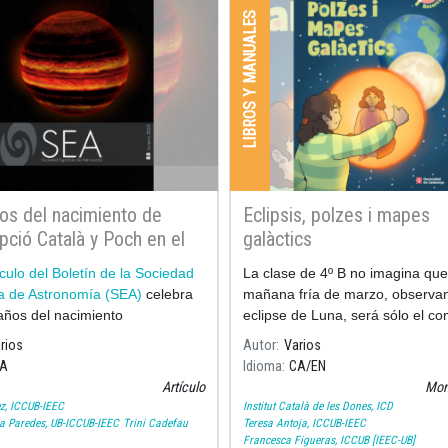
LIBROS Y MANUALES
os del nacimiento de
Eclipsis, polzes i mapes
ció Català y Poch en el
galàctics
n 53 de la Sociedad
ículo del Boletín de la Sociedad
La clase de 4º B no imagina qu
la de Astronomía
a de Astronomía (SEA)
celebra
mañana fría de marzo, observa
años del nacimiento
eclipse de Luna, será sólo el c
de un viaje fascinante.
rios
Autor
Varios
A
Idioma
CA
EN
Artículo
Mon
z, ICCUB-IEEC
Institut Català de les Dones, ICD
a Paredes, UB-ICCUB-IEEC
Trini Cadefau
Teresa Antoja, ICCUB-IEEC
Francesca Figueras, ICCUB [IEEC-UB]