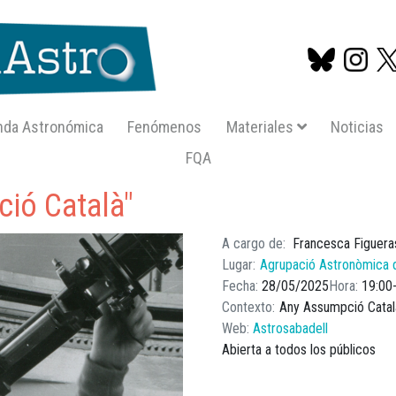
nda Astronómica
Fenómenos
Materiales
Noticias
FQA
Pasar
mpcio catala
al
ió Català"
contenido
principal
A cargo de
Francesca Figuera
Lugar
Agrupació Astronòmica 
Fecha
28/05/2025
Hora
19:00
Contexto
Any Assumpció Catal
Web
Astrosabadell
Abierta a todos los públicos