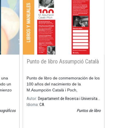
LIBROS Y MANUALES
Punto de libro Assumpció Català
e una
Punto de libro de conmemoración de los
ndo un
100 años del nacimiento de la
omienzo
M.Asumpción Català i Poch,
matemática, astrónoma, primera mujer
Autor
Departament de Recerca i Universitats
en obtener el doctorado en Matemáticas
Idioma
CA
por la Universidad de Bar
ográficos
Puntos de libro