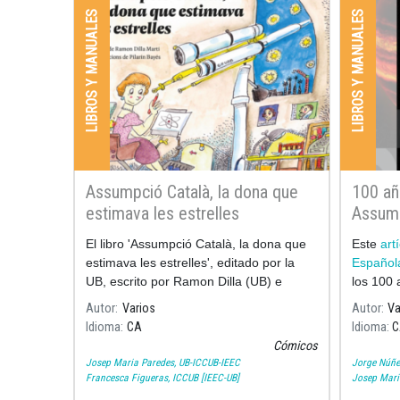
LIBROS Y MANUALES
LIBROS Y MANUALES
Assumpció Català, la dona que
100 añ
estimava les estrelles
Assump
Boletí
El libro 'Assumpció Català, la dona que
Este
art
Españo
estimava les estrelles', editado por la
Español
UB, escrito por Ramon Dilla (UB) e
los 100 
ilustrado por Pilarín Bayés, recoge los
Autor
Varios
Autor
Va
momentos más significativos de la vida y
Idioma
CA
Idioma
C
l
Cómicos
Josep Maria Paredes, UB-ICCUB-IEEC
Jorge Núñe
Francesca Figueras, ICCUB [IEEC-UB]
Josep Mari