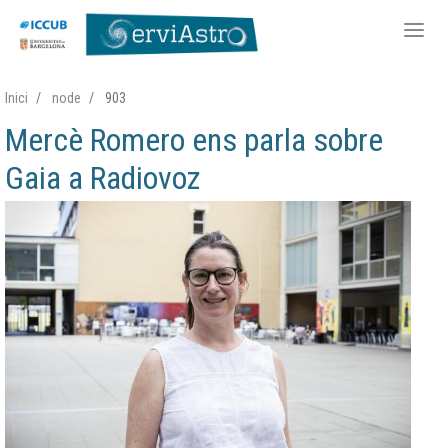
Skip
Inici
node
903
to
Mercè Romero ens parla sobre
main
content
Gaia a Radiovoz