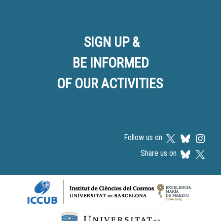
SIGN UP &
BE INFORMED
OF OUR ACTIVITIES
Follow us on
Share us on
Logos footer