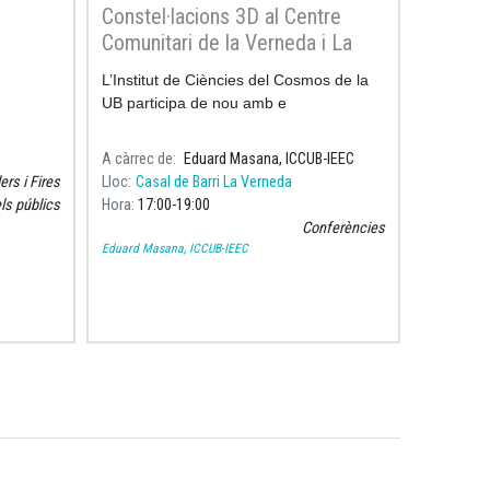
Constel·lacions 3D al Centre
Comunitari de la Verneda i La
Pau
L’Institut de Ciències del Cosmos de la
UB participa de nou amb e
A càrrec de
Eduard Masana, ICCUB-IEEC
lers i Fires
Lloc
Casal de Barri La Verneda
els públics
Hora
17:00
19:00
Conferències
Eduard Masana, ICCUB-IEEC