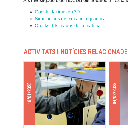
Als investigadors de l'ICCUB els trobareu a tres tall
Constel·lacions en 3D
Simulacions de mecànica quàntica
Quarks: Els maons de la matèria
ACTIVITATS I NOTÍCIES RELACIONADE
18/01/2025
04/02/2023