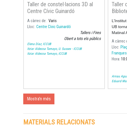
Taller de constel·lacions 3D al
Taller 
Centre Cívic Guinardó
Biblio
Bellavi
A càrrec de
Varis
L’Instit
Lloc
Centre Cívic Guinardó
UB torna
Tallers i Fires
Matinal
Obert a tots els públics
A càrrec 
Elena Díaz, ICCUB
Lloc
Plaç
Itziar Aldecoa Tamayo, U. Sussex - ICCUB
Franquese
Itziar Aldecoa Tamayo, ICCUB
Hora
10:
Arnau Agua
Eduard Mas
Mostra'n més
MATERIALS RELACIONATS