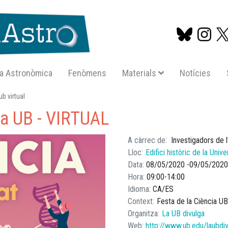
a Astronòmica
Fenòmens
Materials
Notícies
Vés
ub virtual
al
 la UB - VIRTUAL
contingut
A càrrec de
Investigadors de 
Lloc
Edifici històric de la Univ
Data
08/05/2020
09/05/2020
Hora
09:00
14:00
Idioma
CA
ES
Context
Festa de la Ciència U
Organitza
La UB divulga
Web
http://www.ub.edu/laubdiv