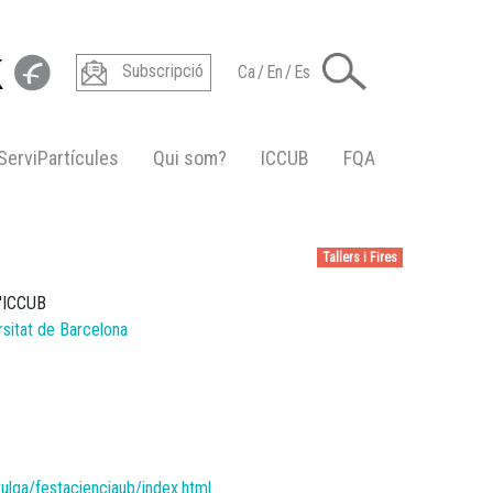
Subscripció
Ca
/
En
/
Es
ServiPartícules
Qui som?
ICCUB
FQA
Tallers i Fires
l'ICCUB
ersitat de Barcelona
B
ulga/festacienciaub/index.html