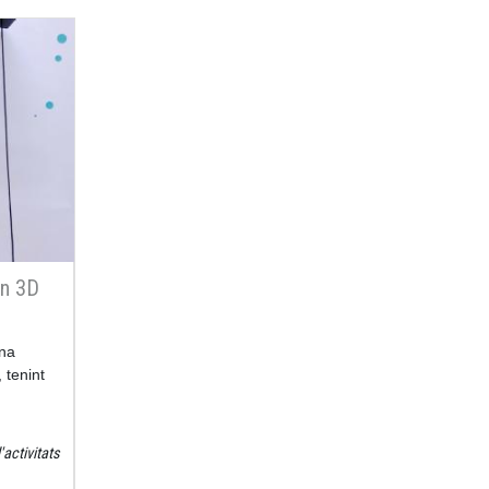
en 3D
una
 tenint
 formen.
'activitats