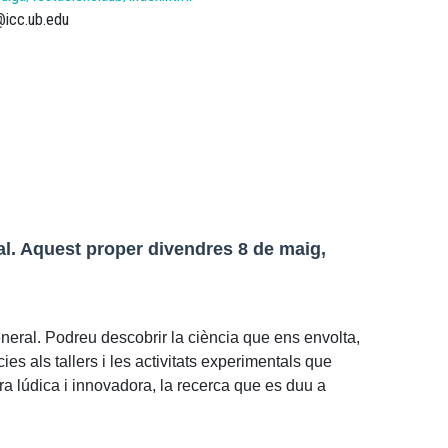
@icc.ub.edu
ual. Aquest proper divendres 8 de maig,
eneral. P
odreu descobrir la ciència que ens envolta,
cies als tallers i les activitats experimentals que
ra lúdica i innovadora, la recerca que es duu a