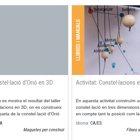
LLIBRES I MANUALS
tel·lació d'Orió en 3D
Activitat: Constel·lacions 
es mostra el resultat del taller
En aquesta activitat construïm 
lacions en 3D, on es construeix
constel·lació en tres dimensions,
eta de la constel·lació d'Orió
en compte tant la posició com la
distància de les estrelles que la
A
Idioma
CA
ES
Maquetes per construir
Fitxes d