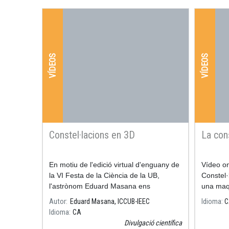
VÍDEOS
VÍDEOS
Constel·lacions en 3D
La cons
En motiu de l'edició virtual d'enguany de
Vídeo on 
la VI Festa de la Ciència de la UB,
Constel·
l'astrònom Eduard Masana ens
una maqu
explica en aquest vídeo què és el Taller
Autor
Eduard Masana, ICCUB-IEEC
Idioma
C
de Constel·lacions en 3D, on es
Idioma
CA
construeix la conste·lació d'Orió.
Divulgació científica