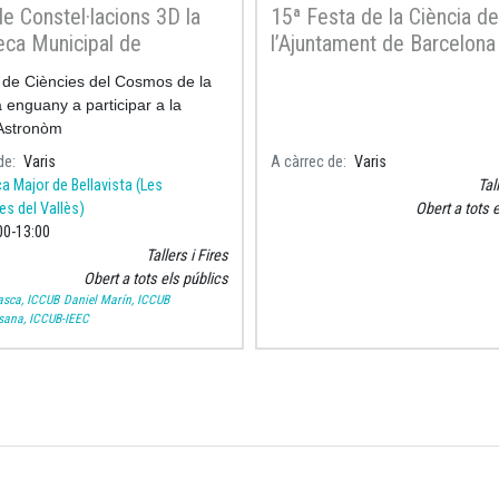
de Constel·lacions 3D la
15ª Festa de la Ciència de
teca Municipal de
l’Ajuntament de Barcelona
sta
ut de Ciències del Cosmos de la
 enguany a participar a la
 Astronòm
de
Varis
A càrrec de
Varis
a Major de Bellavista (Les
Tal
s del Vallès)
Obert a tots 
00
13:00
Tallers i Fires
Obert a tots els públics
sca, ICCUB
Daniel Marín, ICCUB
ana, ICCUB-IEEC