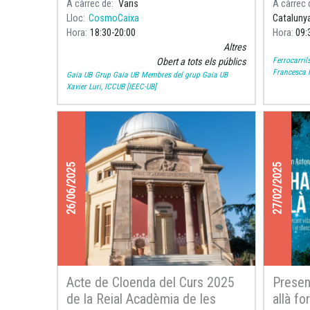
A càrrec de
Varis
A càrrec 
Catalans,
Lloc
CosmoCaixa
Cataluny
Barcelo
Hora
18:30
20:00
Hora
09:
Altres
Ferrocarril
Obert a tots els públics
Francesca F
Gaia UB
Grup Gaia UB
Membres del grup Gaia UB
Xavier Luri, ICCUB [IEEC-UB]
26/06/2025
27/02/2025
Acte de Cloenda del Curs 2025
Present
de la Reial Acadèmia de les
allà fo