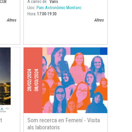
CCUB
A càrrec de
Varis
 una vis
naixement de Maria Assumpció Català i
Lloc
Parc Astronòmic Montsec
Poch (192
Hora
17:00
19:30
Altres
Altres
28/02/2024
08/03/2024
t
Som recerca en Femení - Visita
als laboratoris