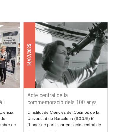
14/07/2025
Acte central de la
à i
commemoració dels 100 anys
del naixement de la matemàtica i
Ciència,
L’Institut de Ciències del Cosmos de la
astrònoma Maria Assumpció
 de
Universitat de Barcelona (ICCUB) té
Català i Poch
membre de
l’honor de participar en l’acte central de
 de la
commemoració del Centenari del