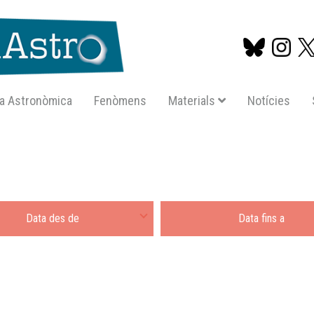
a Astronòmica
Fenòmens
Materials
Notícies
Vés
al
contingut
e
Fins a