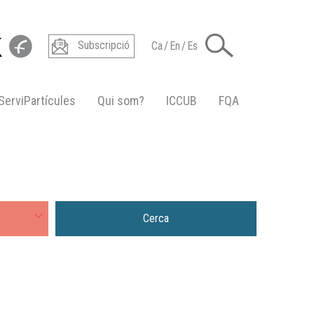
Subscripció
Ca
/
En
/
Es
ServiPartícules
Qui som?
ICCUB
FQA