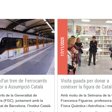
17/11/2025
d'un tren de Ferrocarrils
Visita guiada per donar a
or a Assumpció Català
conèixer la figura de Catal
Poch
rils de la Generalitat de
Amb motiu de la Setmana de la 
ya (FGC), juntament amb la
Francesca Figueras, professora
at de Barcelona, ​​l'Institut Català
Física Quàntica i Astrofísica i 
nes i l'Institut d'Estudis
l'Institut de Ciències del Cosmos