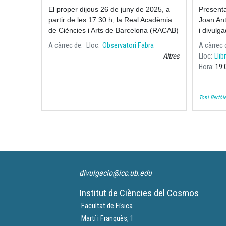
Ciències i les Arts de Barcelona
El proper dijous 26 de juny de 2025, a
Presentac
partir de les 17:30 h, la Real Acadèmia
Joan Ant
de Ciències i Arts de Barcelona (RACAB)
i divulga
celebrarà l’acte de cloenda del curs
A càrrec de
Lloc
Observatori Fabra
A càrrec 
acadèmic 2025-2025.
Altres
Lloc
Llib
Hora
19:
Toni Bertól
Paginació
divulgacio@icc.ub.edu
Institut de Ciències del Cosmos
Facultat de Física
Martí i Franquès, 1