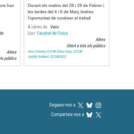
mpre han
Durant els matins del 28 i 29 de Febrer i
les tardes del 4 i 6 de Març tindreu
l'oportunitat de conèixer el treball
d'algunes doctorandes de la facultat de
A càrrec de
Varis
física.
 de
Lloc
Facultat de Física
Altres
Obert a tots els públics
Ana Climent, ICCUB
Elena Díaz, ICCUB
Altres
Judith Ardèvol, ICCUB-IEEC
els públics
Segueix-nos a
Comparteix-nos a