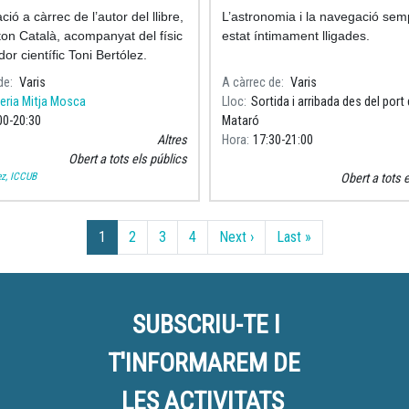
ió a càrrec de l’autor del llibre,
L’astronomia i la navegació se
on Català, acompanyat del físic
estat íntimament lligades.
dor científic Toni Bertólez.
de
Varis
A càrrec de
Varis
reria Mitja Mosca
Lloc
Sortida i arribada des del port
00
20:30
Mataró
Altres
Hora
17:30
21:00
Obert a tots els públics
ez, ICCUB
Obert a tots 
Pàgina següent
Última pàgina
1
2
3
4
Next ›
Last »
SUBSCRIU-TE I
T'INFORMAREM DE
LES ACTIVITATS