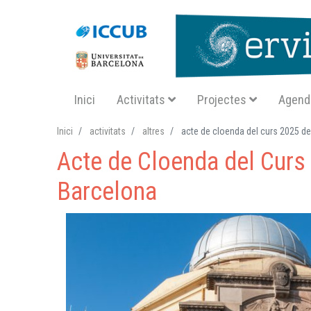
Navegació principal SA
Inici
Activitats
Projectes
Agend
Inici
activitats
altres
acte de cloenda del curs 2025 de l
Acte de Cloenda del Curs 
Barcelona