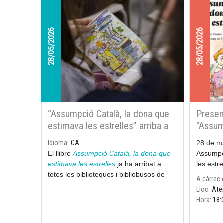
28/05/2026
28/05/2026
“Assumpció Català, la dona que
Present
estimava les estrelles” arriba a
"Assum
totes les biblioteques de
estima
Idioma
CA
28 de ma
Catalunya
UB
El llibre
Assumpció Català, la dona que
Assumpci
estimava les estrelles
ja ha arribat a
les estre
totes les biblioteques i bibliobusos de
UB d’un 
A càrrec 
Catalunya, culminant així amb un gest
presenta
Lloc
Ate
senzill però ple de significat l’any del
Hora
18:
centenari del naixement
d’aquesta
científica pione