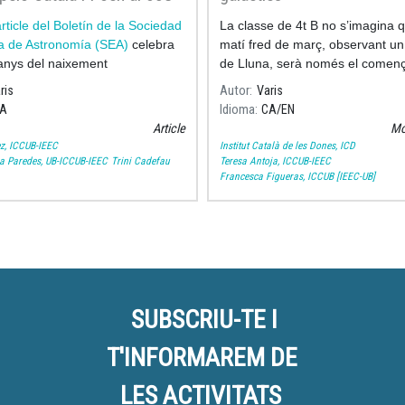
n de la Sociedad Española
rticle del Boletín de la Sociedad
La classe de 4t B no s’imagina 
ronomía
a de Astronomía (SEA)
celebra
matí fred de març, observant un 
anys del naixement
de Lluna, serà només el comen
d’un viatge fascinant.
ris
Autor
Varis
A
Idioma
CA
EN
Article
Mo
z, ICCUB-IEEC
Institut Català de les Dones, ICD
a Paredes, UB-ICCUB-IEEC
Trini Cadefau
Teresa Antoja, ICCUB-IEEC
Francesca Figueras, ICCUB [IEEC-UB]
SUBSCRIU-TE I
T'INFORMAREM DE
LES ACTIVITATS