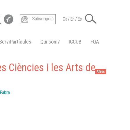
Subscripció
Ca
/
En
/
Es
ServiPartícules
Qui som?
ICCUB
FQA
s Ciències i les Arts de
Altres
 Fabra