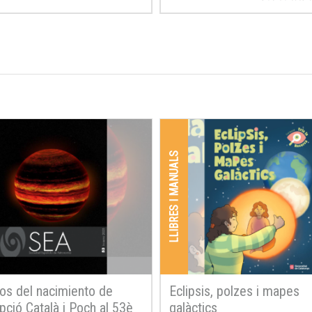
LLIBRES I MANUALS
os del nacimiento de
Eclipsis, polzes i mapes
ció Català i Poch al 53è
galàctics