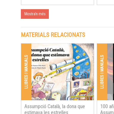
Mostra'n més
MATERIALS RELACIONATS
LLIBRES I MANUALS
LLIBRES I MANUALS
Assumpció Català, la dona que
100 añ
estimava les estrelles
Assump