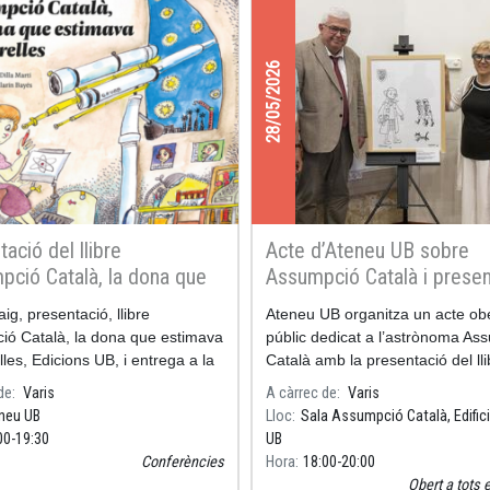
28/05/2026
ació del llibre
Acte d’Ateneu UB sobre
pció Català, la dona que
Assumpció Català i presen
va les estrelles" a Ateneu
del dibuix de Pilarín Bayés
ig, presentació, llibre
Ateneu UB organitza un acte obe
dedicat a l’astrònoma
ó Català, la dona que estimava
públic dedicat a l’astrònoma As
lles, Edicions UB, i entrega a la
Català amb la presentació del lli
dibuix original de Pilarin Bayes,
Assumpció Català, la dona que 
de
Varis
A càrrec de
Varis
ció Josep M.
les estrelles, així com del dibuix
neu UB
Lloc
Sala Assumpció Català, Edifici
Pilarí
00
19:30
UB
Conferències
Hora
18:00
20:00
Obert a tots 