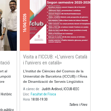
16/04/2026
Visita a l'ICCUB: «L'univers Català
tació
i l'univers en català»
rt al
L’Institut de Ciències del Cosmos de la
sumpció
Universitat de Barcelona (ICCUB) i l'Àrea
bre
de Dinamització de Serveis Lingüístics
estimava
UB organitzen una activitat especial
A càrrec de
Judith Ardèvol, ICCUB-IEEC
 que
adreçada als estudiants de mobilitat (p
 Històric
Lloc
Facultat de Física
Hora
18:00
19:30
Tallers i Fires
els públics