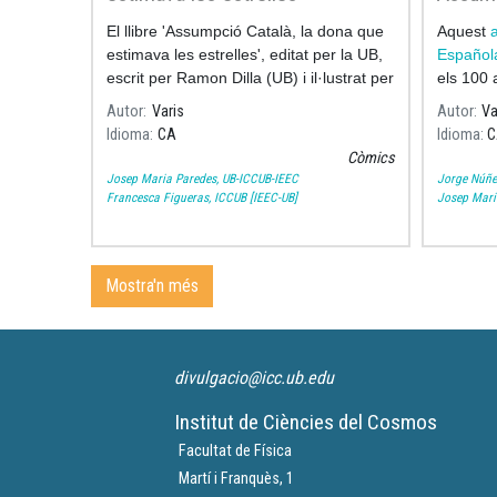
Boletí
El llibre 'Assumpció Català, la dona que
Aquest
a
de Ast
estimava les estrelles', editat per la UB,
Español
escrit per Ramon Dilla (UB) i il·lustrat per
els 100 
Pilarín Bayés, recull els moments més
Autor
Varis
Autor
Va
significatius de la vida i la
Idioma
CA
Idioma
C
Còmics
Josep Maria Paredes, UB-ICCUB-IEEC
Jorge Núñe
Francesca Figueras, ICCUB [IEEC-UB]
Josep Mari
Mostra'n més
divulgacio@icc.ub.edu
Institut de Ciències del Cosmos
Facultat de Física
Martí i Franquès, 1