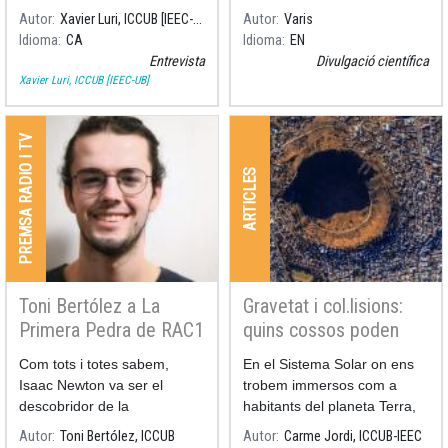
Autor
Xavier Luri, ICCUB [IEEC-UB]
Autor
Varis
Idioma
CA
Idioma
EN
Entrevista
Divulgació científica
Xavier Luri, ICCUB [IEEC-UB]
PREMSA RADIO I TV
ARTICLES
Toni Bertólez a La
Gravetat i col.lisions:
Primera Pedra de RAC1
quins cossos poden
xocar amb nosaltres ?
Com tots i totes sabem,
En el Sistema Solar on ens
Isaac Newton va ser el
trobem immersos com a
descobridor de la
habitants del planeta Terra,
no ens hi trobem pas sols.
Autor
Toni Bertólez, ICCUB
Autor
Carme Jordi, ICCUB-IEEC
No només hi ha els altres