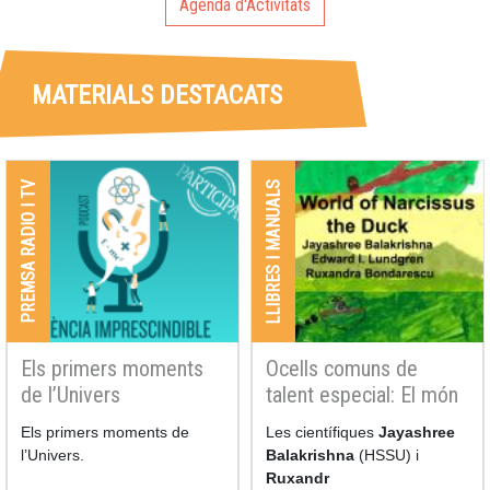
Agenda d'Activitats
MATERIALS DESTACATS
LLIBRES I MANUALS
PREMSA RADIO I TV
Els primers moments
Ocells comuns de
de l’Univers
talent especial: El món
de l’ànec Narcissus
Els primers moments de
Les científiques
Jayashree
l’Univers.
Balakrishna
(HSSU) i
Ruxandr