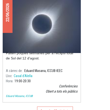
22/06/2026
Preparats per l'eclipsi total de Sol?
Falten poques setmanes per a l'eclipsi total
de Sol del 12 d'agost.
A càrrec de
Eduard Masana, ICCUB-IEEC
Lloc
Casal d'Alella
Hora
19:00
20:30
Conferències
Obert a tots els públics
Eduard Masana, ICCUB