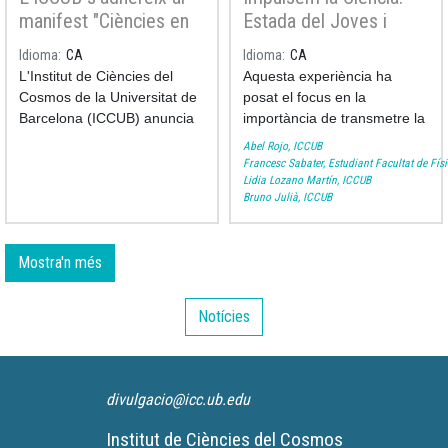
manifest "Ciències en
Estada del Joves i
la Generalitat de Catalunya
(FGC), i la UB. L’acte, que va
Perill" per protegir
Ciència al Grup de
Idioma
CA
Idioma
CA
tenir lloc a l’aula 111 (Joan
l'Educació Científica
Comunicacions
L'Institut de Ciències del
Aquesta experiència ha
Maragall) de l’Edifici Històric
Quàntiques de l'ICCUB
Cosmos de la Universitat de
posat el focus en la
de la UB, va ser conduït per
Barcelona (ICCUB) anuncia
importància de transmetre la
la periodista científica Núria
la seva adhesió al manifest
ciència a les noves
Jar.
Abel Rojo, ICCUB
emès per la plataforma
generacions, inspirant futurs
Francesc Sabater, Estudiant Facultat de Fís
Lidia Lozano Martín, ICCUB
"Ciències en Perill", que
científics i fomentant la seva
Bruno Julià, ICCUB
advoca pel compromís de
participació en projectes
mantenir uns alts estàndards
d'investigació innovadors.
en l'ensenyament científic a
Mostra'n més
les escoles públiques.
Notícies
divulgacio@icc.ub.edu
Institut de Ciències del Cosmos