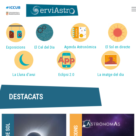
Accessos directes
Vés
al
contingut
Agenda Astronòmica
El Sol en directe
Exposicions
El Cel del Dia
La Lluna d'avui
Eclipsi 2.0
La imatge del dia
DESTACATS