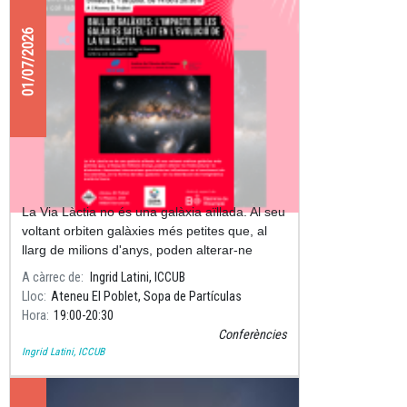
01/07/2026
Ball de galàxies: l'impacte de les
galàxies satèl·lit en l'evolució de la
Via Làctia
La Via Làctia no és una galàxia aïllada. Al seu
voltant orbiten galàxies més petites que, al
llarg de milions d'anys, poden alterar-ne
l'estructura i la dinàmica.
A càrrec de
Ingrid Latini, ICCUB
Lloc
Ateneu El Poblet, Sopa de Partículas
Hora
19:00
20:30
Conferències
Ingrid Latini, ICCUB