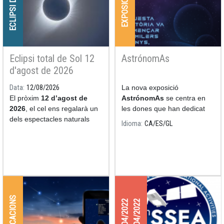
ECLIPSI DE SOL
EXPOSICIONS
Eclipsi total de Sol 12
AstrónomAs
d'agost de 2026
Data
12/08/2026
La nova exposició
El pròxim
12 d’agost de
AstrónomAs
se centra en
2026
, el cel ens regalarà un
les dones que han dedicat
dels espectacles naturals
les seves nits i els seus dies
Idioma
CA
ES
GL
més impressionants: un
a l'estudi de l'astronomia.
eclipsi total de Sol.
APLICACIONS
27/04/2022
29/04/2022