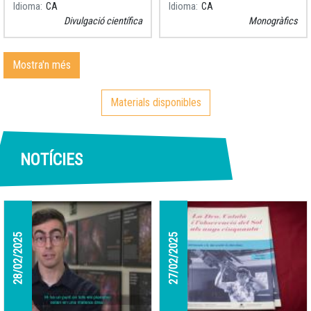
Idioma
CA
Idioma
CA
planetes i els satèl·lits, sinó
Divulgació científica
Monogràfics
que també hi trobem
asteroides, cometes i milions
de partícules de pols, cada
Mostra'n més
un seguint el seu camí
entorn del Sol.
Materials disponibles
NOTÍCIES
28/02/2025
27/02/2025