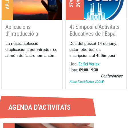
Aplicacions
4t Simposi d’Activitats
d'introducció a
Educatives de l’Espai
l'astronomia
La nostra selecció
Des del passat 14 de juny,
d'aplicacions per introduir-se
estan obertes les
al món de l'astronomia són:
inscripcions al 4t Simposi
d’Activitats Educative
Lloc
Edifici Vèrtex
Hora
09:00
19:30
Conferències
Anna Farré-Mateu, ICCUB
AGENDA D'ACTIVITATS