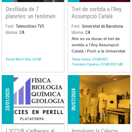
Desfilada de 7
Tret de sortida a l'Any
planetes: un fenòmen
Assumpció Català
astronòmic excepcional
Font
Telenotícies TV3
Font
Universitat de Barcelona
Idioma
CA
Idioma
CA
Ahir es va donar el tret de
sortida a l’Any Assumpció
Català i Poch a la Universitat
de Barcelona, una
Daniel Marín Pina, ICCUB
Teresa Antoja, ICCUB-IEEC
Aquest divendres es podran
commemoració que es fa en
Francesca Figueras, ICCUB [IEEC-UB]
veure al cel -amb telescopi o
el centenari del seu
binocles- els planetes del
naixement i que serveix per
sistema solar. L'investigador
recordar i reivindicar la figura
predoctoral de l'ICCUB
Dani
de qui va ser la primera
23/01/2025
30/07/2024
Marín
us n'explica la ciència
professora astrònoma de
al darrere al Telenotícies de
l’Estat. L’Any Assumpció
TV3.
Català i Poch està organitzat
conjuntament amb l’Institut
Català de les Dones, el Parc
Astronòmic del Montsec,
L'ICCUB s'adhereix al
Impulsem la Ciència:
gestionat per Ferrocarrils de