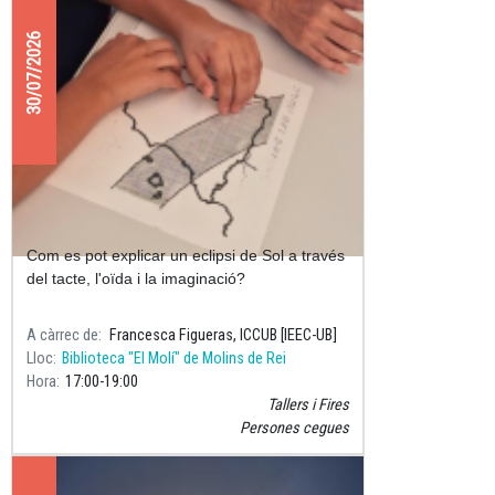
30/07/2026
Descobrim l'eclipsi de Sol amb tots
els sentits
Com es pot explicar un eclipsi de Sol a través
del tacte, l'oïda i la imaginació?
A càrrec de
Francesca Figueras, ICCUB [IEEC-UB]
Lloc
Biblioteca "El Molí" de Molins de Rei
Hora
17:00
19:00
Tallers i Fires
Persones cegues