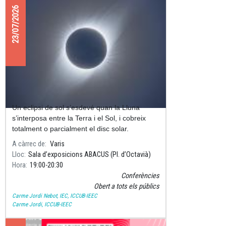
23/07/2026
CONFERÈNCIA “L’eclipsi del segle”
Un eclipsi de sol s’esdevé quan la Lluna
s’interposa entre la Terra i el Sol, i cobreix
totalment o parcialment el disc solar.
A càrrec de
Varis
Lloc
Sala d’exposicions ABACUS (Pl. d’Octavià)
Hora
19:00
20:30
Conferències
Obert a tots els públics
Carme Jordi Nebot, IEC, ICCUB-IEEC
Carme Jordi, ICCUB-IEEC