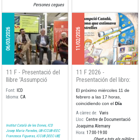
Persones cegues
06/03/2026
11/02/2026
11 F - Presentació del
11 F 2026 -
llibre 'Assumpció
Presentación del libro:
Català: la dona que
'Assumpció Català, la
Font
ICD
El próximo miércoles 11 de
estimava les estrelles'
dona que estimava les
Idioma
CA
febrero a las 17 horas,
estrelles'
coincidiendo con el
Día
Internacional de la Mujer y
A càrrec de
Varis
la Niña en la Ciencia
Lloc
Centre de Documentació
organizamos la presentación
Institut Català de les Dones, ICD
Joaquima Alemany
del libro 'Assumpció Català
Josep Maria Paredes, UB-ICCUB-IEEC
Hora
17:00
19:00
Francesca Figueras, ICCUB [IEEC-UB]
Obert a tots els públics