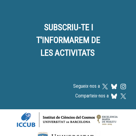
SUBSCRIU-TE I
T'INFORMAREM DE
LES ACTIVITATS
Segueix-nos a
Comparteix-nos a
Logos footer