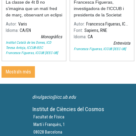
La classe de 4t B no
Francesca Figueras,
s’imagina que un matí fred
investigadora de l'ICCUB i
de març, observant un eclipsi
presidenta de la Societat
de Lluna, serà només el
Española de Astronomía
Autor
Varis
Autor
Francesca Figueras, ICCUB [IEEC-UB]
començament d’un viatge
conversa sobre la Missió de
Idioma
CA
EN
Font
Sapiens, RNE
fascinant.
Gaia al programa de ràdio
Monogràfics
Idioma
CA
"Sapiens" a RNE.
Institut Català de les Dones, ICD
Entrevista
Teresa Antoja, ICCUB-IEEC
Francesca Figueras, ICCUB [IEEC-UB]
Francesca Figueras, ICCUB [IEEC-UB]
Mostra'n més
divulgacio@icc.ub.edu
Institut de Ciències del Cosmos
Facultat de Física
Martí i Franquès, 1
08028 Barcelona