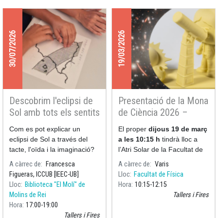
30/07/2026
19/03/2026
Descobrim l'eclipsi de
Presentació de la Mona
Sol amb tots els sentits
de Ciència 2026 –
Astronomia
Com es pot explicar un
El proper
dijous 19 de març
eclipsi de Sol a través del
a les 10:15 h
tindrà lloc a
tacte, l'oïda i la imaginació?
l’Atri Solar de la Facultat de
Física de la Universitat de
A càrrec de
Francesca
A càrrec de
Varis
Barcelona la presentació de
Figueras, ICCUB [IEEC-UB]
Lloc
Facultat de Física
la
Lloc
Biblioteca "El Molí" de
Hora
10:15
12:15
Molins de Rei
Tallers i Fires
Hora
17:00
19:00
Tallers i Fires