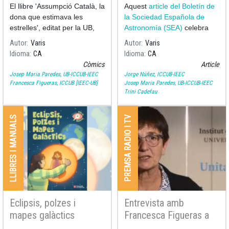
estrelles
Assumpció Català i
El llibre 'Assumpció Català, la
Aquest
article del Boletín de
Poch al 53è Boletín de
dona que estimava les
la Sociedad Española de
la Sociedad Española
estrelles', editat per la UB,
Astronomía (SEA)
celebra
de Astronomía
escrit per Ramon Dilla (UB) i
els 100 anys del naixement
Autor
Varis
Autor
Varis
il·lustrat per Pilarín Bayés,
Idioma
CA
Idioma
CA
recull els moments més
Còmics
Article
significatius de la vida i la
Josep Maria Paredes, UB-ICCUB-IEEC
Jorge Núñez, ICCUB-IEEC
Francesca Figueras, ICCUB [IEEC-UB]
Josep Maria Paredes, UB-ICCUB-IEEC
Trini Cadefau
LLIBRES I MANUALS
PREMSA RADIO I TV
Eclipsis, polzes i
Entrevista amb
mapes galàctics
Francesca Figueras a
RNE