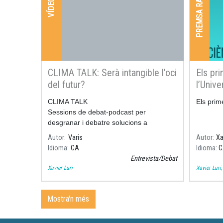
PREMSA RADIO I TV
VÍDEOS
CLIMA TALK: Serà intangible l’oci
Els pr
del futur?
l’Unive
CLIMA TALK
Els prim
Sessions de debat-podcast per
desgranar i debatre solucions a
l'emergència climàtica, sota el lema
Autor
Varis
Autor
Xa
"DESMATERIALITZANT".
Idioma
CA
Idioma
C
Entrevista/Debat
Xavier Luri
Xavier Luri
Mostra'n més