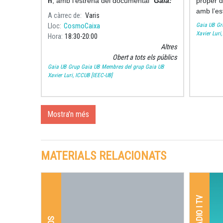
h
, amb l’estrena del documental
“
Gaia:
proper d
de casa nostra a l’Univers
amb l’es
A càrrec de
Varis
casa nos
Gaia UB
Gr
Lloc
CosmoCaixa
Principa
Xavier Luri
Hora
18:30
20:00
Altres
Obert a tots els públics
Gaia UB
Grup Gaia UB
Membres del grup Gaia UB
Xavier Luri, ICCUB [IEEC-UB]
Mostra'n més
MATERIALS RELACIONATS