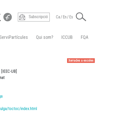
Subscripció
Ca
/
En
/
Es
ServiPartícules
Qui som?
ICCUB
FQA
Xerrades a escoles
B [IEEC-UB]
nat
ga
vulga/toctoc/index.html