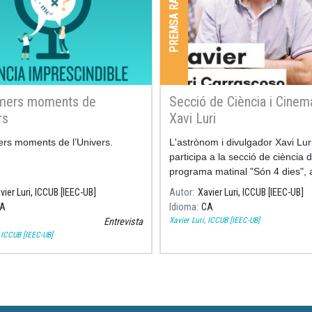
PREMSA RADIO I TV
imers moments de
Secció de Ciència i Cine
rs
Xavi Luri
ers moments de l’Univers.
L'astrònom i divulgador Xavi Lur
participa a la secció de ciència d
programa matinal "Són 4 dies", 
l'emissora RNE 4, comentant la 
vier Luri, ICCUB [IEEC-UB]
Autor
Xavier Luri, ICCUB [IEEC-UB]
darrera d'algunes de les pel·líc
A
Idioma
CA
famoses sobre l'espai.
Xavier Luri, ICCUB [IEEC-UB]
Entrevista
, ICCUB [IEEC-UB]