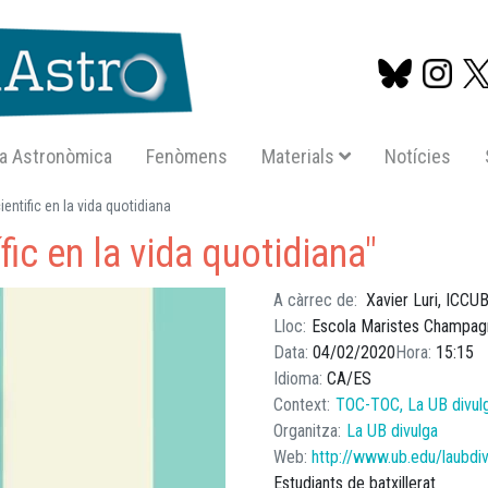
a Astronòmica
Fenòmens
Materials
Notícies
Vés
entific en la vida quotidiana
al
fic en la vida quotidiana"
contingut
A càrrec de
Xavier Luri, ICCU
Lloc
Escola Maristes Champag
Data
04/02/2020
Hora
15:15
Idioma
CA
ES
Context
TOC-TOC, La UB divul
Organitza
La UB divulga
Web
http://www.ub.edu/laubdi
Estudiants de batxillerat