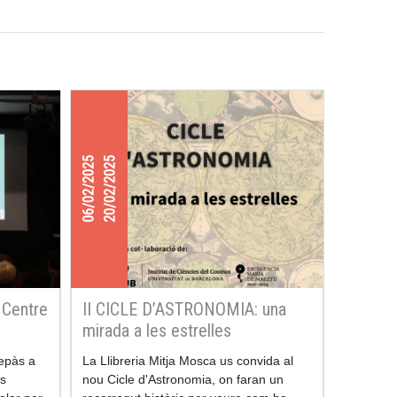
06/02/2025
20/02/2025
l Centre
II CICLE D’ASTRONOMIA: una
mirada a les estrelles
repàs a
La Llibreria Mitja Mosca us convida al
ts
nou Cicle d'Astronomia, on faran un