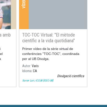
VÍDEOS
ma amb
TOC-TOC Virtual: "El mètode
científic a la vida quotidiana"
i
Primer vídeo de la sèrie virtual de
el
conferències "TOC-TOC", coordinada
a
per al UB Divulga.
ciència
Autor
Varis
ules més
Idioma
CA
Divulgació científica
Xavier Luri, ICCUB [IEEC-UB]