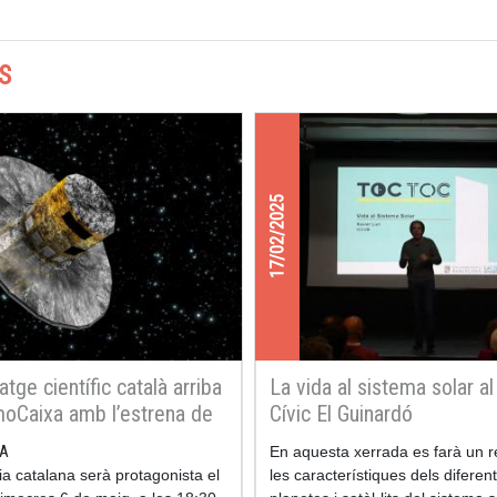
S
17/02/2025
ratge científic català arriba
La vida al sistema solar a
oCaixa amb l’estrena de
Cívic El Guinardó
de casa nostra a l’Univers”
A
En aquesta xerrada es farà un 
ia catalana serà protagonista el
les característiques dels diferen