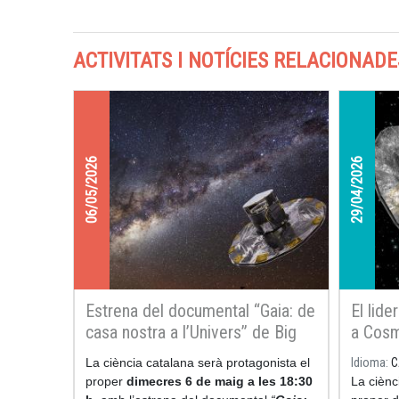
ACTIVITATS I NOTÍCIES RELACIONADE
06/05/2026
29/04/2026
Estrena del documental “Gaia: de
El lide
casa nostra a l’Univers” de Big
a Cosm
Van Ciencia
“Gaia: 
La ciència catalana serà protagonista el
Idioma
C
proper
dimecres 6 de maig a les 18:30
La ciènc