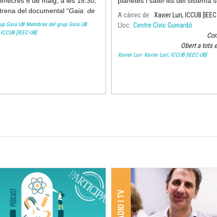
imecres 6 de maig, a les 18:30,
planetes i satèl·lits del sistema 
trena del documental “
Gaia: de
analitzar la possibilitat de que hi
A càrrec de
Xavier Luri, ICCUB [IEE
tra a l’Univers
” a l’Auditori
vida.
up Gaia UB
Membres del grup Gaia UB
Lloc
Centre Cívic Guinardó
l del CosmoCaixa a Barcelona.
, ICCUB [IEEC-UB]
Con
Obert a tots 
Xavier Luri
Xavier Luri, ICCUB [IEEC-UB]