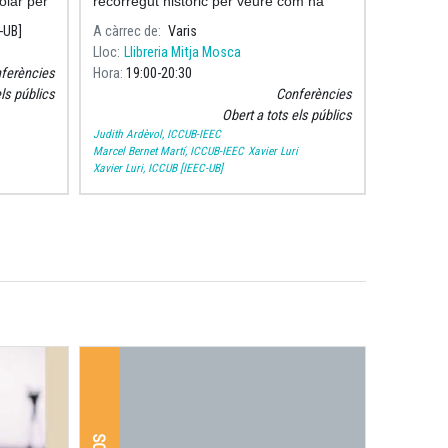
solar per
recorregut històric per veure com ha
 hagi
evolucionat l'estudi de les estrelles i
C-UB]
A càrrec de
Varis
quins han sigut els seus protagonistes, i
Lloc
Llibreria Mitja Mosca
sob
ferències
Hora
19:00
20:30
els públics
Conferències
Obert a tots els públics
Judith Ardèvol, ICCUB-IEEC
Marcel Bernet Martí, ICCUB-IEEC
Xavier Luri
Xavier Luri, ICCUB [IEEC-UB]