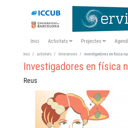
Navegació principal SA
Inici
Activitats
Projectes
Agend
Inici
activitats
itinerancies
investigadores en fisica nu
Investigadores en física 
Reus