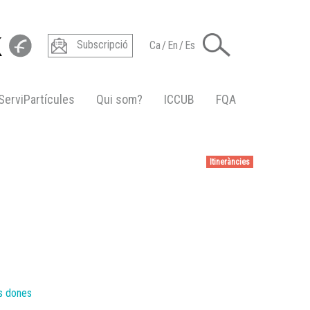
Subscripció
Ca
/
En
/
Es
ServiPartícules
Qui som?
ICCUB
FQA
Itineràncies
es dones