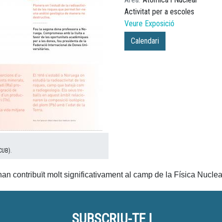
Activitat per a escoles
Veure Exposició
Calendari
CUB).
n contribuït molt significativament al camp de la Física Nuclear,
SUBSCRIU-TE I