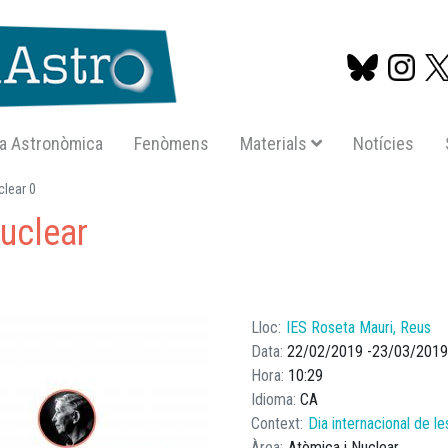
a Astronòmica
Fenòmens
Materials
Notícies
Vés
clear 0
al
nuclear
contingut
Lloc
IES Roseta Mauri, Reus
Data
22/02/2019
23/03/2019
Hora
10:29
Idioma
CA
Context
Dia internacional de l
Àrea
Atòmica i Nuclear