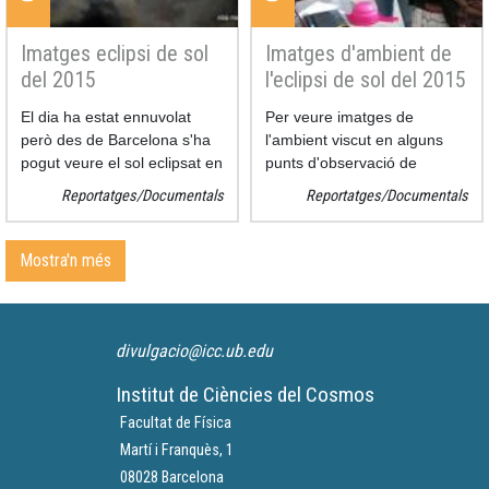
Imatges eclipsi de sol
Imatges d'ambient de
del 2015
l'eclipsi de sol del 2015
El dia ha estat ennuvolat
Per veure imatges de
però des de Barcelona s'ha
l'ambient viscut en alguns
pogut veure el sol eclipsat en
punts d'observació de
alguns moments. No s'ha
Barcelona
Reportatges/Documentals
Reportatges/Documentals
pogut fer un seguiment
instantani de l'eclipsi però si
algunes fotos.
Mostra'n més
divulgacio@icc.ub.edu
Institut de Ciències del Cosmos
Facultat de Física
Martí i Franquès, 1
08028 Barcelona