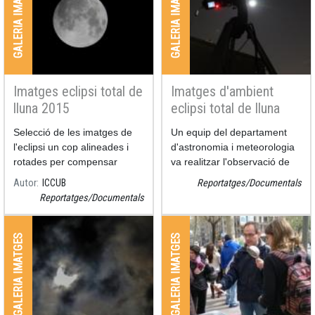
GALERIA IMATGES
GALERIA IMATGES
Imatges eclipsi total de
Imatges d'ambient
lluna 2015
eclipsi total de lluna
2015
Selecció de les imatges de
Un equip del departament
l'eclipsi un cop alineades i
d'astronomia i meteorologia
rotades per compensar
va realitzar l'observació de
l'angle de paral·laxi. Les
l'eclipsi des del terrat de la
Autor
ICCUB
Reportatges/Documentals
imatges estan preses cada
facultat de física de la
Reportatges/Documentals
20 minuts.
Universitat de Barcelona i va
poder enregistrar
l'esdevenim
GALERIA IMATGES
GALERIA IMATGES