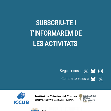
SUBSCRIU-TE I
T'INFORMAREM DE
LES ACTIVITATS
Segueix-nos a
Comparteix-nos a
Logos footer