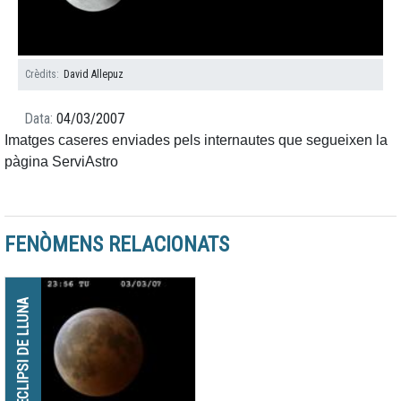
Crèdits
Crèdits
Crèdits
Crèdits
David Allepuz
David Allepuz
Bernat Solé
Ramón Drudis
Data
04/03/2007
Imatges caseres enviades pels internautes que segueixen la
pàgina ServiAstro
FENÒMENS RELACIONATS
ECLIPSI DE LLUNA