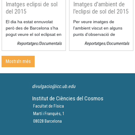
Imatges eclipsi de sol
Imatges d'ambient de
del 2015
l'eclipsi de sol del 2015
El dia ha estat ennuvolat
Per veure imatges de
però des de Barcelona s'ha
l'ambient viscut en alguns
pogut veure el sol eclipsat en
punts d'observació de
alguns moments. No s'ha
Barcelona
Reportatges/Documentals
Reportatges/Documentals
pogut fer un seguiment
instantani de l'eclipsi però si
algunes fotos.
Mostra'n més
divulgacio@icc.ub.edu
Institut de Ciències del Cosmos
Facultat de Física
Martí i Franquès, 1
08028 Barcelona