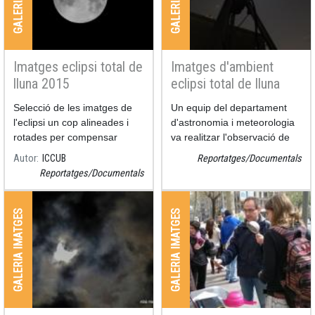
Imatges eclipsi total de
Imatges d'ambient
lluna 2015
eclipsi total de lluna
2015
Selecció de les imatges de
Un equip del departament
l'eclipsi un cop alineades i
d'astronomia i meteorologia
rotades per compensar
va realitzar l'observació de
l'angle de paral·laxi. Les
l'eclipsi des del terrat de la
Autor
ICCUB
Reportatges/Documentals
imatges estan preses cada
facultat de física de la
Reportatges/Documentals
20 minuts.
Universitat de Barcelona i va
poder enregistrar
l'esdevenim
GALERIA IMATGES
GALERIA IMATGES