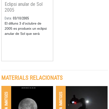
Eclipsi anular de Sol
2005
Data
03/10/2005
El dilluns 3 d'octubre de
2005 es produeix un eclipsi
anular de Sol que serà
visible en una franja que
travessa la Península Ibèrica
per introduir-se al continent
africà. Aquest eclipsi es
veurà com a parcial a tota
Europa, la major part d'Àfrica
i una gran part del continent
asiàtic.
MATERIALS RELACIONATS
GALERIA IMATGES
GALERIA IMATGES