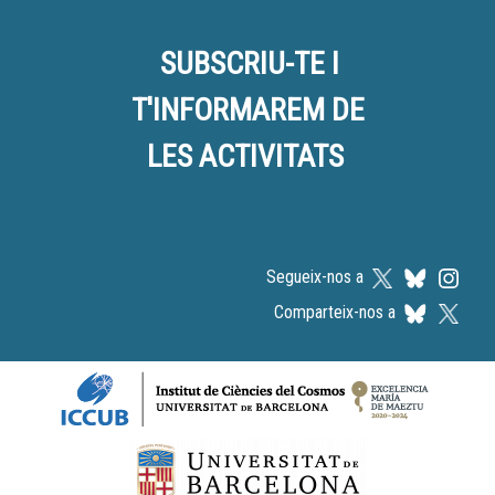
SUBSCRIU-TE I
T'INFORMAREM DE
LES ACTIVITATS
Segueix-nos a
Comparteix-nos a
Logos footer