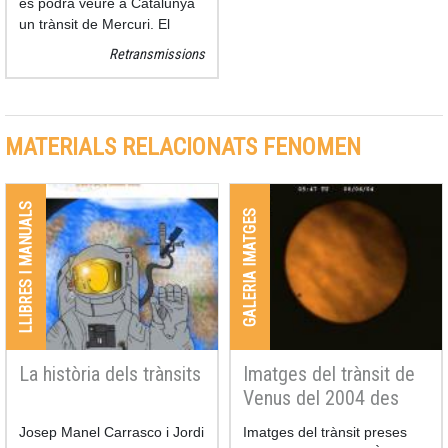
es podrà veure a Catalunya
un trànsit de Mercuri. El
fenòmen començarà a les
Retransmissions
12:35 TU (13:35 hora oficial).
MATERIALS RELACIONATS FENOMEN
LLIBRES I MANUALS
GALERIA IMATGES
La història dels trànsits
Imatges del trànsit de
Venus del 2004 des
d'Àger
Josep Manel Carrasco i Jordi
Imatges del trànsit preses