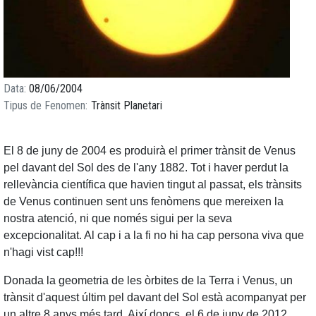
Data
08/06/2004
Tipus de Fenomen
Trànsit Planetari
El 8 de juny de 2004 es produirà el primer trànsit de Venus
pel davant del Sol des de l'any 1882. Tot i haver perdut la
rellevància científica que havien tingut al passat, els trànsits
de Venus continuen sent uns fenòmens que mereixen la
nostra atenció, ni que només sigui per la seva
excepcionalitat. Al cap i a la fi no hi ha cap persona viva que
n'hagi vist cap!!!
Donada la geometria de les òrbites de la Terra i Venus, un
trànsit d'aquest últim pel davant del Sol està acompanyat per
un altre 8 anys més tard. Així doncs, el 6 de juny de 2012