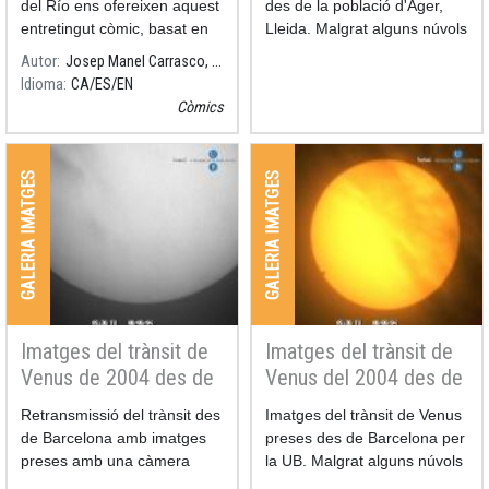
del Río ens ofereixen aquest
des de la població d'Àger,
entretingut còmic, basat en
Lleida. Malgrat alguns núvols
un text de Salvador Ribas.
es pot veure casi tota la
Autor
Josep Manel Carrasco, ICCUB-IEEC
retransmissió.
Idioma
CA
ES
EN
Còmics
GALERIA IMATGES
GALERIA IMATGES
Imatges del trànsit de
Imatges del trànsit de
Venus de 2004 des de
Venus del 2004 des de
Barcelona amb una
Barcelona
Retransmissió del trànsit des
Imatges del trànsit de Venus
càmera CCD
de Barcelona amb imatges
preses des de Barcelona per
preses amb una càmera
la UB. Malgrat alguns núvols
CCD. No es veu tota la
que no han deixat fotografiar