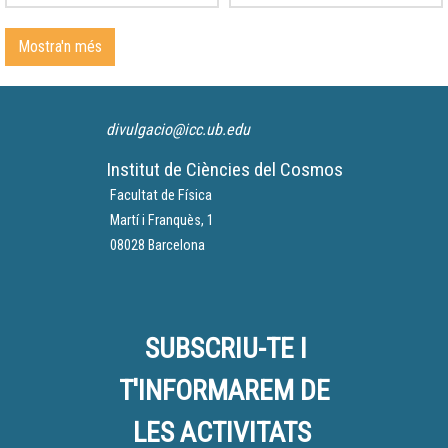
corona solar en elles.
el Sol en uns instants. Hem
obtingut una bona
Mostra'n més
retransmissió del fenomen.
divulgacio@icc.ub.edu
Institut de Ciències del Cosmos
Facultat de Física
Martí i Franquès, 1
08028 Barcelona
SUBSCRIU-TE I
T'INFORMAREM DE
LES ACTIVITATS