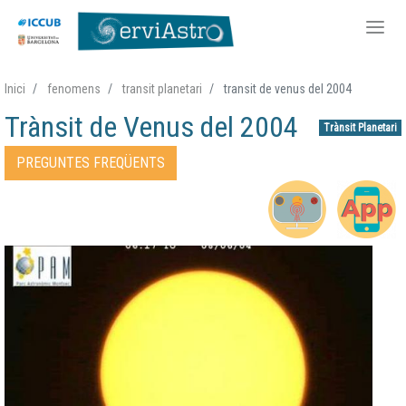
Vés
Inici
fenomens
transit planetari
transit de venus del 2004
al
Trànsit de Venus del 2004
contingut
Trànsit Planetari
Accessos directes Fenomen
PREGUNTES FREQÜENTS