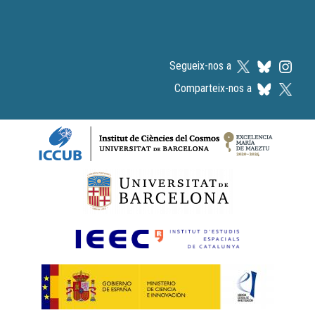
Segueix-nos a
Comparteix-nos a
Logos footer