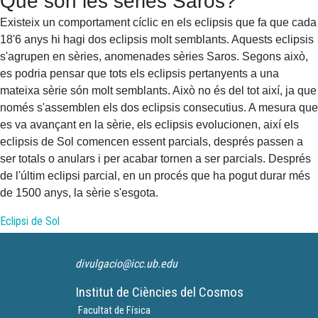
Què són les sèries Saros?
Existeix un comportament cíclic en els eclipsis que fa que cada
18'6 anys hi hagi dos eclipsis molt semblants. Aquests eclipsis
s'agrupen en sèries, anomenades sèries Saros. Segons això,
es podria pensar que tots els eclipsis pertanyents a una
mateixa sèrie són molt semblants. Això no és del tot així, ja que
només s'assemblen els dos eclipsis consecutius. A mesura que
es va avançant en la sèrie, els eclipsis evolucionen, així els
eclipsis de Sol comencen essent parcials, després passen a
ser totals o anulars i per acabar tornen a ser parcials. Després
de l'últim eclipsi parcial, en un procés que ha pogut durar més
de 1500 anys, la sèrie s'esgota.
Eclipsi de Sol
divulgacio@icc.ub.edu
Institut de Ciències del Cosmos
Facultat de Física