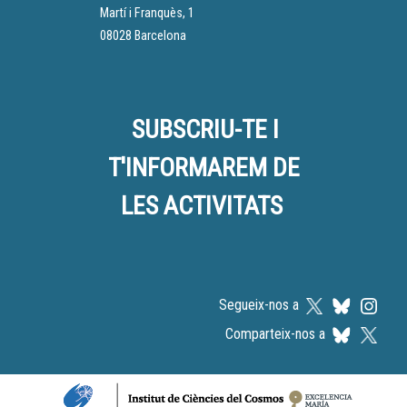
Martí i Franquès, 1
08028 Barcelona
SUBSCRIU-TE I
T'INFORMAREM DE
LES ACTIVITATS
Segueix-nos a
Comparteix-nos a
Logos footer