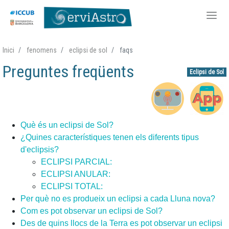
Vés
Inici
fenomens
eclipsi de sol
faqs
al
Preguntes freqüents
contingut
Eclipsi de Sol
Accessos directes Fenomen
Què és un eclipsi de Sol?
¿Quines característiques tenen els diferents tipus
d'eclipsis?
ECLIPSI PARCIAL:
ECLIPSI ANULAR:
ECLIPSI TOTAL:
Per què no es produeix un eclipsi a cada Lluna nova?
Com es pot observar un eclipsi de Sol?
Des de quins llocs de la Terra es pot observar un eclipsi