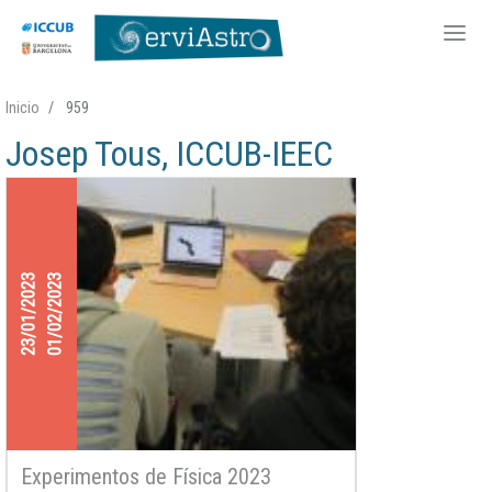
Pasar
Inicio
959
al
Josep Tous, ICCUB-IEEC
contenido
principal
23/01/2023
01/02/2023
Experimentos de Física 2023