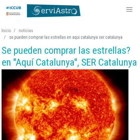
Pasar
Inicio
noticias
al
se pueden comprar las estrellas en aqui catalunya ser catalunya
contenido
Se pueden comprar las estrellas?
principal
en "Aquí Catalunya", SER Catalunya