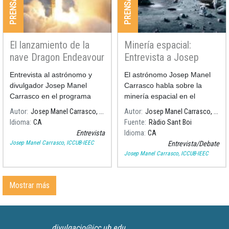
El lanzamiento de la
Minería espacial:
nave Dragon Endeavour
Entrevista a Josep
explicado en Rac1
Manel Carrasco
Entrevista al astrónomo y
El astrónomo Josep Manel
divulgador Josep Manel
Carrasco habla sobre la
Carrasco en el programa
minería espacial en el
"Via Liure" a RAC1, con el
programa de Ràdio Sant Boi
Autor
Josep Manel Carrasco, ICCUB-IEEC
Autor
Josep Manel Carrasco, ICCUB-IEEC
motivo del lanzamiento de la
"La República Santboiana"
Idioma
CA
Fuente
Ràdio Sant Boi
nave "Dragon Endeavour" de
Entrevista
Idioma
CA
la NASA y SpaceX.
Josep Manel Carrasco, ICCUB-IEEC
Entrevista/Debate
Josep Manel Carrasco, ICCUB-IEEC
Mostrar más
divulgacio@icc.ub.edu