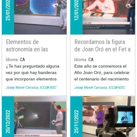
25/01/2023
12/01/2023
Elementos de
Recordamos la figura
astronomía en las
de Joan Oró en el Fet a
banderas en el Fet a
Mida
Idioma
CA
Idioma
CA
Mida
¿Te has preguntado alguna
Este año se conmemora el
vez por qué hay banderas
Año Joan Oró, para celebrar
que incorporan elementos
el centenario del nacimiento
astronómicos (estrellas,
del bioquímico leridano
Josep Manel Carrasco, ICCUB-IEEC
Josep Manel Carrasco, ICCUB-IEEC
lunas, el sol)? Esta semana
licenciado en la Universidad
el astrónomo del Instituto de
de Barcelona. Recordamos
Ciencias del Cosmos de la
la impronta que dejó en el
Universidad de Barcelona
mundo de la ciencia con el
20/12/2022
25/11/2022
Josep Manel Carrasco nos
astrónomo del Instituto de
trae una recopilación de las
Ciencias del Cosmos de la
más curiosas y nos explica
UB (ICCUB) Josep Manel
su significado.
Carrasco.