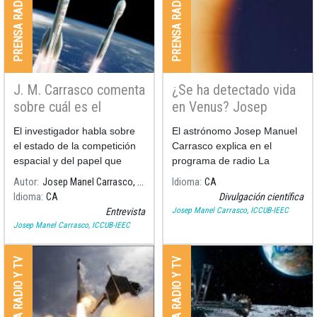
PRENSA RADIO Y TV
PRENSA RADIO Y TV
televisiones locales "Fet a
Mida"
Podéis ver su participación
aquí:
J. M. Carrasco comenta
¿Se ha detectado vida
sobre cuál es el
en Venus? Josep
horizonte de la ESA en
Manel Carrasco en
El investigador habla sobre
El astrónomo Josep Manuel
la investigación
Ràdio Sant Boi
el estado de la competición
Carrasco explica en el
espacial
espacial y del papel que
programa de radio La
tiene
República Santboiana de
Autor
Josep Manel Carrasco, ICCUB-IEEC
Idioma
CA
Radio Sant Boi, la detección
Idioma
CA
Divulgación científica
de fosfina en la atmósfera de
Josep Manel Carrasco, ICCUB-IEEC
Entrevista
Venus.
Josep Manel Carrasco, ICCUB-IEEC
PRENSA RADIO Y TV
PRENSA RADIO Y TV