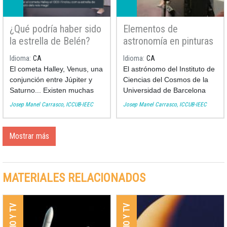
Puedes ver su participación
Podéis ver su participación
¿Qué podría haber sido
Elementos de
aquí:
aquí:
la estrella de Belén?
astronomía en pinturas
Josep Manel Carrasco
históricas en el Fet a
Idioma
CA
Idioma
CA
en el Fet a Mida
Mida
El cometa Halley, Venus, una
El astrónomo del Instituto de
conjunción entre Júpiter y
Ciencias del Cosmos de la
Saturno... Existen muchas
Universidad de Barcelona
teorías sobre qué podría
Josep Manel Carrasco hace
Josep Manel Carrasco, ICCUB-IEEC
Josep Manel Carrasco, ICCUB-IEEC
haber sido la estrella de
un repaso de los elementos
Belén, encargada de guiar a
de la astronomía presentes
los Reyes Magos de Oriente
en pinturas históricas en el
Mostrar más
hasta el nacimiento de
programa de televisión local
Jesús.
"Fet a Mida".
Las analizamos con el
Puedes ver su participación
MATERIALES RELACIONADOS
investigador y astrónomo del
aquí a partir del minuto
Instituto de Ciencias del
1:19:00:
Cosmos de la Universidad de
Barcelona Josep Manel
Carrasco en el programa de