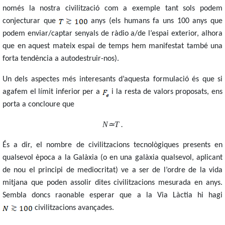
només la nostra civilització com a exemple tant sols podem
conjecturar que
anys (els humans fa uns 100 anys que
podem enviar/captar senyals de ràdio a/de l’espai exterior, alhora
que en aquest mateix espai de temps hem manifestat també una
forta tendència a autodestruir-nos).
Un dels aspectes més interesants d’aquesta formulació és que si
agafem el límit inferior per a
i la resta de valors proposats, ens
porta a concloure que
N
≃
T
.
És a dir,
el nombre de civilitzacions tecnològiques presents en
qualsevol època a la Galàxia (o en una galàxia qualsevol, aplicant
de nou el principi de mediocritat) ve a ser de l’ordre de la vida
mitjana que poden assolir dites civilitzacions mesurada en anys.
Sembla doncs raonable esperar que a la Via Làctia hi hagi
civilitzacions
avançades.