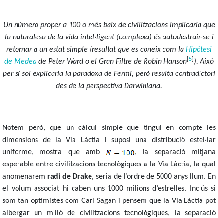
Un número proper a 100 o més baix de civilitzacions implicaria que
la naturalesa de la vida intel·ligent (complexa) és autodestruir-se i
retornar a un estat simple (resultat que es coneix com la
Hipòtesi
[
5
]
de Medea
de Peter Ward o el Gran Filtre de Robin Hanson
). Això
per sí sol explicaria la paradoxa de Fermi, però resulta contradictori
des de la perspectiva Darwiniana.
Notem però, que un càlcul simple que tingui en compte les
dimensions de la Via Làctia i suposi una distribució estel·lar
uniforme, mostra que amb
, la separació mitjana
esperable entre civilitzacions tecnològiques a la Via Làctia, la qual
anomenarem
radi de Drake
, seria de l’ordre de 5000 anys llum. En
el volum associat hi caben uns 1000 milions d’estrelles. Inclús si
som tan optimistes com Carl Sagan i pensem que la Via Làctia pot
albergar un milió de civilitzacions tecnològiques, la separació