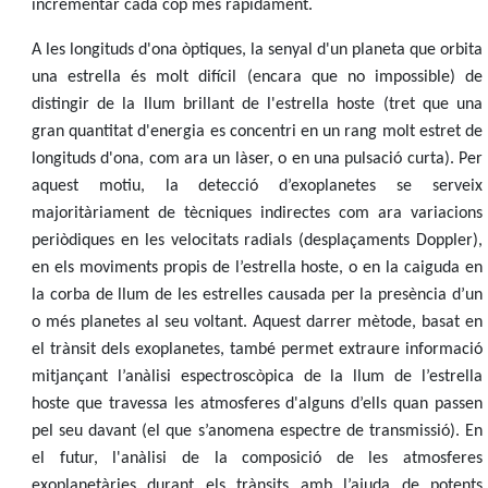
incrementar cada cop més ràpidament.
A les longituds d'ona òptiques, la senyal d'un planeta que orbita
una estrella és molt difícil (encara que no impossible) de
distingir de la llum brillant de l'estrella hoste (tret que una
gran quantitat d'energia es concentri en un rang molt estret de
longituds d'ona, com ara un làser, o en una pulsació curta). Per
aquest motiu, la detecció d’exoplanetes se serveix
majoritàriament de tècniques indirectes com ara variacions
periòdiques en les velocitats radials (desplaçaments Doppler),
en els moviments propis de l’estrella hoste, o en la caiguda en
la corba de llum de les estrelles causada per la presència d’un
o més planetes al seu voltant. Aquest darrer mètode, basat en
el trànsit dels exoplanetes, també permet extraure informació
mitjançant l’anàlisi espectroscòpica de la llum de l’estrella
hoste que travessa les atmosferes d'alguns d’ells quan passen
pel seu davant (el que s’anomena espectre de transmissió). En
el futur, l'anàlisi de la composició de les atmosferes
exoplanetàries durant els trànsits amb l’ajuda de potents