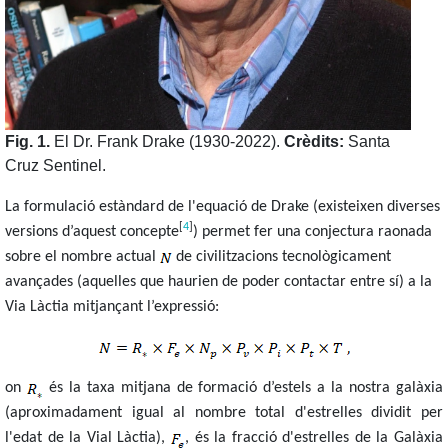
Fig. 1.
El Dr. Frank Drake (1930-2022).
Crèdits:
Santa
Cruz Sentinel.
La formulació estàndard de l'equació de Drake (existeixen diverses
[
4
]
versions d’aquest concepte
) permet fer una conjectura raonada
sobre el nombre actual
de civilitzacions tecnològicament
avançades (aquelles que haurien de poder contactar entre sí) a la
Via Làctia mitjançant l’expressió:
on
és la taxa mitjana de formació d’estels a la nostra galàxia
(aproximadament igual al nombre total d'estrelles dividit per
l'edat de la Vial Làctia),
, és la fracció d'estrelles de la Galàxia