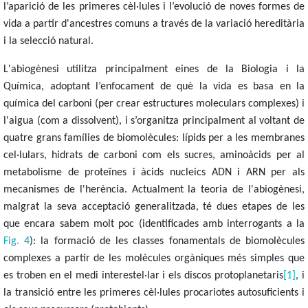
l’aparició de les primeres cèl·lules i l’evolució de noves formes de
vida a partir d'ancestres comuns a través de la variació hereditària
i la selecció natural.
L'abiogènesi utilitza principalment eines de la Biologia i la
Química, adoptant l’enfocament de què la vida es basa en la
química del carboni (per crear estructures moleculars complexes) i
l'aigua (com a dissolvent), i s’organitza principalment al voltant de
quatre grans famílies de biomolècules: lípids per a les membranes
cel·lulars, hidrats de carboni com els sucres, aminoàcids per al
metabolisme de proteïnes i àcids nucleics ADN i ARN per als
mecanismes de l'herència. Actualment la teoria de l'abiogènesi,
malgrat la seva acceptació generalitzada, té dues etapes de les
que encara sabem molt poc (identificades amb interrogants a la
Fig. 4
): la formació de les classes fonamentals de biomolècules
complexes a partir de les molècules orgàniques més simples que
es troben en el medi interestel·lar i els discos protoplanetaris
[1]
, i
la transició entre les primeres cèl·lules procariotes autosuficients i