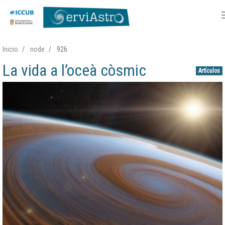
Pasar
Inicio
node
926
al
La vida a l’oceà còsmic
contenido
Artículos
principal