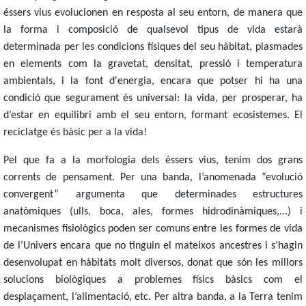
éssers vius evolucionen en resposta al seu entorn, de manera que
la forma i composició de qualsevol tipus de vida estarà
determinada per les condicions físiques del seu hàbitat, plasmades
en elements com la gravetat, densitat, pressió i temperatura
ambientals, i la font d'energia, encara que p
otser h
i ha una
condició que segurament és universal:
la vida, per prosperar, ha
d’estar en equilibri amb el seu entorn, formant ecosistemes. El
reciclatge és bàsic per a la vida!
Pel que fa a la morfologia dels éssers vius, tenim dos grans
corrents de pensament. Per una banda, l’anomenada “evolució
convergent” argumenta que
determinades estructures
anatòmiques (ulls, boca, ales, formes hidrodinàmiques,...) i
mecanismes fisiològics poden ser comuns entre les formes de vida
de l’Univers encara que no tinguin el mateixos ancestres i s’hagin
desenvolupat en hàbitats molt diversos, donat que són les millors
solucions biològiques a problemes físics bàsics com el
desplaçament, l’alimentació, etc. Per altra banda, a la Terra tenim