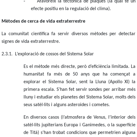
-
Afavoreix la tectònica de plaques (la qual té un
efecte positiu en la regulació del clima).
Mètodes de cerca de vida extraterrestre
La comunitat científica fa servir diversos mètodes per detectar
signes de vida extraterrestre.
2.3.1. L’exploració de cossos del Sistema Solar
Es el mètode més directe, però d’eficiència limitada. La
humanitat fa més de 50 anys que ha començat a
explorar el Sistema Solar, sent la Lluna (Apollo XI) la
primera escala. S’han fet servir sondes per arribar més
lluny i estudiar els planetes del Sistema Solar, molts dels
seus satèl·lits i alguns asteroides i cometes.
En diversos casos (l’atmosfera de Venus, l’interior dels
satèl·lits jupiterians Europa i Ganimedes, o la superfície
de Tità) s’han trobat condicions que permetrien alguna