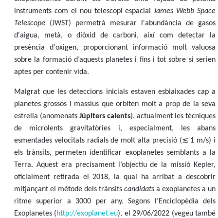
instruments com el nou telescopi espacial
James Webb Space
Telescope
(JWST) permetrà mesurar l'abundància de gasos
d'aigua, metà, o diòxid de carboni, així com detectar la
presència d'oxigen, proporcionant informació molt valuosa
sobre la formació d’aquests planetes i fins i tot sobre si serien
aptes per contenir vida.
Malgrat que les deteccions inicials estaven esbiaixades cap a
planetes grossos i massius que orbiten molt a prop de la seva
estrella (anomenats
Júpiters calents
), actualment les tècniques
de microlents gravitatòries i, especialment, les abans
≲
esmentades velocitats radials de molt alta precisió (
1 m/s) i
els trànsits, permeten identificar exoplanetes semblants a la
Terra. Aquest era precisament l’objectiu de la missió Kepler,
oficialment retirada el 2018, la qual ha arribat a descobrir
mitjançant el mètode dels trànsits
candidats
a exoplanetes a un
ritme superior a 3000 per any. Segons l’Enciclopèdia dels
Exoplanetes (
http://exoplanet.eu
), el 29/06/2022 (vegeu també