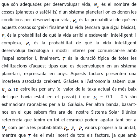
que són adequades per desenvolupar vida,
és el nombre de
cossos (planetes o satèl·lits) d’un sistema planetari on es donen les
condicions per desenvolupar vida,
és la probabilitat de què en
aquests cossos sorgeixi finalment la vida (encara que sigui bàsica),
és la probabilitat de què la vida arribi a esdevenir
intel·ligent
i
complexa,
és la probabilitat de què la vida intel·ligent
desenvolupi tecnologia i mostri interès per comunicar-se amb
l’espai exterior i, finalment,
és la duració típica de totes les
civilitzacions d’aquest tipus que es desenvolupen en un sistema
planetari, expressada en anys. Aquests factors presenten una
incertesa associada creixent. Gràcies a l’Astronomia sabem que
estrelles per any (el valor de la taxa actual és més baix
~
del que havia estat en el passat) i que
0.1 – 0.5 són
estimacions raonables per a la Galàxia. Per altra banda, basant-
nos en el que sabem fins ara del nostre Sistema Solar (l’única
referència que tenim en tot el cosmos) podem agafar tant per a
com per a les probabilitats
i
valors propers a la unitat,
mentre que
és el més incert de tots els factors, ja que amb