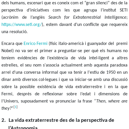
dels humans, escenari que es coneix com el “gran silenci” des de la
perspectiva d’iniciatives com les que agrupa l’institut SETI
(acrònim de l’anglès
Search for Extraterrestrial Intelligence
;
https://www.seti.org/
), estem davant d’un conflicte que requereix
una resolució.
Encara que
Enrico Fermi
(físic italo-americà i guanyador del
premi
Nobel) no va ser el primer a preguntar-se per què els humans no
teníem evidències de l’existència de vida intel·ligent a altres
estrelles, el seu nom s'associa actualment amb aquesta paradoxa
arrel d'una conversa informal que va tenir a l'estiu de 1950 en un
dinar amb diversos col·legues i que va iniciar-se amb una discussió
sobre la possible existència de vida extraterrestre i en la que
Fermi, després de reflexionar sobre l’edat i dimensions de
l’Univers, suposadament va pronunciar la frase
“Then, where are
[
1
]
they?”
2.
La vida extraterrestre des de la perspectiva de
l’Astronomia