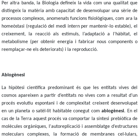
Per altra banda, la Biologia defineix la vida com una qualitat que
distingeix la matèria amb capacitat de desenvolupar una sèrie de
processos complexos, anomenats funcions fisiològiques, com ara la
homeòstasi (regulació del medi intern per mantenir-lo estable), el
creixement, la reacció als estímuls, l’adaptació a l’hàbitat, el
metabolisme (per obtenir energia i fabricar nous components o
reemplaçar-ne els deteriorats) i la reproducció.
Abiogènesi
La hipòtesi científica predominant és que les entitats vives del
cosmos apareixen a partir d’entitats no vives com a resultat d’un
procés evolutiu espontani i de complexitat creixent desenvolupat
en un planeta o satèl·lit habitable conegut com
abiogènesi
. En el
cas de la Terra aquest procés va comportar la síntesi prebiòtica de
molècules orgàniques, l'autoreplicació i assemblatge d’estructures
moleculars complexes, la formació de membranes cel·lulars,