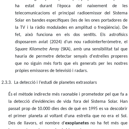
ha estat durant l’època del naixement de les
telecomunicacions el principal radioemissor del Sistema
Solar en bandes específiques (les de les ones portadores de
la TV i la ràdio modulades en amplitud o freqüència). De
fet, això funciona en els dos sentits. Els astrofísics
disposarem aviat (2024) d’un nou radiointerferòmetre, el
Square Kilometre Array
(SKA), amb una sensibilitat tal que
hauria de permetre detectar senyals d'estrelles properes
que no siguin més forts que els generats per les nostres
pròpies emissores de televisió i radars.
2.3.3. La detecció i l’estudi de planetes extrasolars
És el mètode indirecte més raonable i prometedor pel que fa a
la detecció d’evidències de vida fora del Sistema Solar. Han
passat prop de 10.000 dies des de què en 1995 es va descobrir
el primer planeta al voltant d’una estrella que no era el Sol.
Des de llavors, el nombre d’
exoplanetes
no ha fet més que