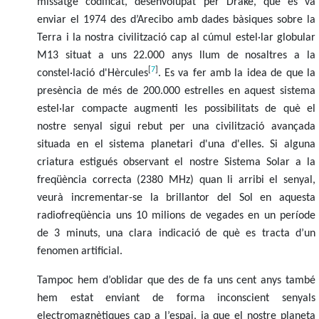
missatge codificat, desenvolupat per Drake, que es va
enviar el 1974 des d’Arecibo amb dades bàsiques sobre la
Terra i la nostra civilització cap al cúmul estel·lar globular
M13 situat a uns 22.000 anys llum de nosaltres a la
[
7
]
constel·lació d'Hèrcules
. Es va fer amb la idea de que la
presència de més de 200.000 estrelles en aquest sistema
estel·lar compacte augmenti les possibilitats de què el
nostre senyal sigui rebut per una civilització avançada
situada en el sistema planetari d'una d'elles. Si alguna
criatura estigués observant el nostre Sistema Solar a la
freqüència correcta (2380 MHz) quan li arribi el senyal,
veurà incrementar-se la brillantor del Sol en aquesta
radiofreqüència uns 10 milions de vegades en un període
de 3 minuts, una clara indicació de què es tracta d’un
fenomen artificial.
Tampoc hem d’oblidar que des de fa uns cent anys també
hem estat enviant de forma inconscient senyals
electromagnètiques cap a l’espai, ja que el nostre planeta