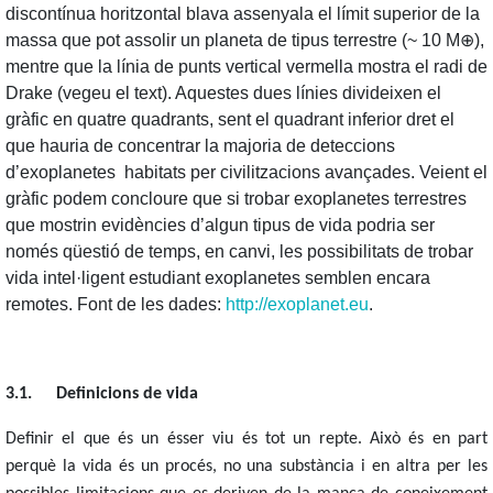
discontínua horitzontal blava assenyala el límit superior de la
massa que pot assolir un planeta de tipus terrestre (~ 10 M⊕),
mentre que la línia de punts vertical vermella mostra el radi de
Drake (vegeu el text). Aquestes dues línies divideixen el
gràfic en quatre quadrants, sent el quadrant inferior dret el
que hauria de concentrar la majoria de deteccions
d’exoplanetes habitats per civilitzacions avançades. Veient el
gràfic podem concloure que si trobar exoplanetes terrestres
que mostrin evidències d’algun tipus de vida podria ser
només qüestió de temps, en canvi, les possibilitats de trobar
vida intel·ligent estudiant exoplanetes semblen encara
remotes. Font de les dades:
http://exoplanet.eu
.
3.1.
Definicions de vida
Definir el que és un ésser viu és tot un repte. Això és en part
perquè la vida és un procés, no una substància i en altra per les