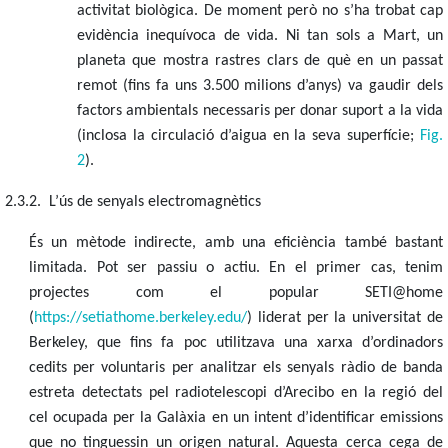
activitat biològica. De moment però no s’ha trobat cap
evidència inequívoca de vida. Ni tan sols a Mart, un
planeta que mostra rastres clars de què en un passat
remot (fins fa uns 3.500 milions d’anys) va gaudir dels
factors ambientals necessaris per donar suport a la vida
(inclosa la circulació d’aigua en la seva superfície;
Fig.
2
).
2.3.2. L’ús de senyals electromagnètics
És un mètode indirecte, amb una eficiència també bastant
limitada. Pot ser passiu o actiu. En el primer cas, tenim
projectes com el popular SETI@home
(
https://setiathome.berkeley.edu/
) liderat per la universitat de
Berkeley,
que fins fa poc utilitzava una xarxa d’ordinadors
cedits per voluntaris per analitzar els senyals ràdio de banda
estreta detectats pel radiotelescopi d’Arecibo en la regió del
cel ocupada per la Galàxia en un intent d’identificar emissions
que no tinguessin un origen natural. Aquesta cerca cega de