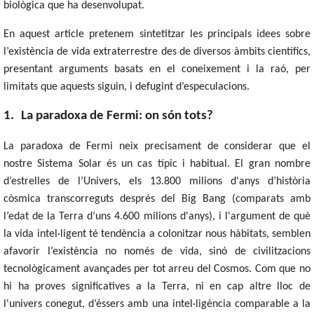
biològica que ha desenvolupat.
En aquest article pretenem sintetitzar les principals idees sobre
l’existència de vida extraterrestre des de diversos àmbits científics,
presentant arguments basats en el coneixement i la raó, per
limitats que aquests siguin, i defugint d’especulacions.
1.
La paradoxa de Fermi: on són tots?
La paradoxa de Fermi neix precisament de considerar que el
nostre Sistema Solar és un cas típic i habitual. El gran nombre
d’estrelles de l’Univers, els 13.800 milions d'anys d’història
còsmica transcorreguts després del Big Bang (comparats amb
l’edat de la Terra d’uns 4.600 milions d'anys), i l'argument de què
la vida intel·ligent té tendència a colonitzar nous hàbitats, semblen
afavorir l’existència no només de vida, sinó de civilitzacions
tecnològicament avançades per tot arreu del Cosmos. Com que no
hi ha proves significatives a la Terra, ni en cap altre lloc de
l'univers conegut, d’éssers amb una intel·ligència comparable a la