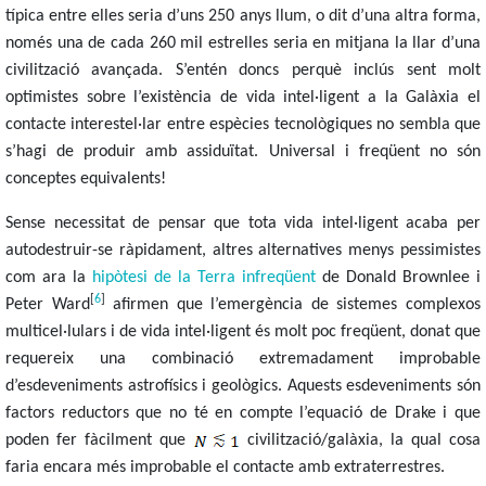
típica entre elles seria d’uns 250 anys llum, o dit d’una altra forma,
només una de cada 260 mil estrelles seria en mitjana la llar d’una
civilització avançada. S’entén doncs perquè inclús sent molt
optimistes sobre l’existència de vida intel·ligent a la Galàxia el
contacte interestel·lar entre espècies tecnològiques no sembla que
s’hagi de produir amb assiduïtat. Universal i freqüent no són
conceptes equivalents!
Sense necessitat de pensar que tota vida intel·ligent acaba per
autodestruir-se ràpidament, altres alternatives menys pessimistes
com ara la
hipòtesi de la Terra infreqüent
de Donald Brownlee i
[
6
]
Peter Ward
afirmen que l’emergència de sistemes complexos
multicel·lulars i de vida intel·ligent és molt poc freqüent, donat que
requereix una combinació extremadament improbable
d’esdeveniments astrofísics i geològics. Aquests esdeveniments són
factors reductors que no té en compte l’equació de Drake i que
poden fer fàcilment que
civilització/galàxia, la qual cosa
faria encara més improbable el contacte amb extraterrestres.