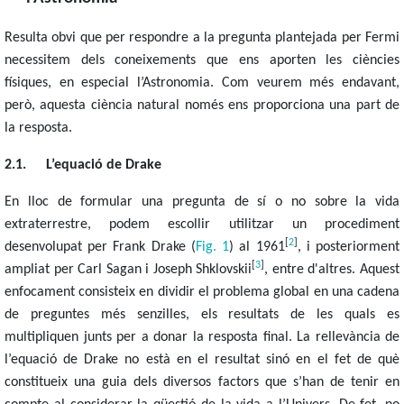
Resulta obvi que per respondre a la pregunta plantejada per Fermi
necessitem dels coneixements que ens aporten les ciències
físiques, en especial l’Astronomia. Com veurem més endavant,
però, aquesta ciència natural només ens proporciona una part de
la resposta.
2.1.
L’equació de Drake
En lloc de formular una pregunta de sí o no sobre la vida
extraterrestre, podem escollir utilitzar un procediment
[
2
]
desenvolupat per Frank Drake (
Fig. 1
) al 1961
, i posteriorment
[
3
]
ampliat per Carl Sagan i Joseph Shklovskii
, entre d'altres. Aquest
enfocament consisteix en dividir el problema global en una cadena
de preguntes més senzilles, els resultats de les quals es
multipliquen junts per a donar la resposta final. La rellevància de
l’equació de Drake no està en el resultat sinó en el fet de què
constitueix una guia dels diversos factors que s’han de tenir en