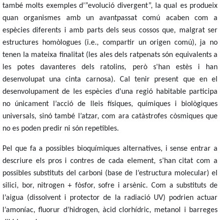
també molts exemples
d’”evolució divergent”, la qual es produeix
quan organismes amb un avantpassat comú acaben com a
espècies diferents
i amb parts dels seus cossos que, malgrat ser
estructures homòlogues (i.e., compartir un origen comú), ja no
tenen la mateixa finalitat (les ales dels ratpenats són equivalents a
les potes davanteres dels ratolins, però s'han estès i han
desenvolupat una cinta carnosa).
Cal tenir present que en el
desenvolupament de les espècies d’una regió habitable participa
no únicament l’acció de lleis físiques, químiques i biològiques
universals, sinó també l’atzar, com ara catàstrofes còsmiques que
no es poden predir ni són repetibles.
Pel que fa a possibles bioquímiques alternatives, i s
ense entrar a
descriure els pros i contres de cada element, s’han citat com a
possibles substituts del carboni (base de l’estructura molecular) el
silici, bor, nitrogen + fòsfor, sofre i arsènic. Com a substituts de
l’aigua (dissolvent i protector de la radiació UV) podrien actuar
l’amoníac, fluorur d’hidrogen, àcid clorhídric, metanol i barreges