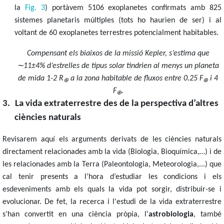
la
Fig. 3
) portàvem 5106 exoplanetes confirmats amb 825
sistemes planetaris múltiples (tots ho haurien de ser) i al
voltant de 60 exoplanetes terrestres potencialment habitables.
Compensant els biaixos de la missió Kepler, s’estima que
∼
11±4% d’estrelles de tipus solar tindrien al menys un planeta
de mida 1-2 R
a la zona habitable de fluxos entre 0.25 F
i 4
⊕
⊕
F
.
⊕
3.
La vida extraterrestre des de la perspectiva d’altres
ciències naturals
Revisarem aquí els arguments derivats de les ciències naturals
directament relacionades amb la vida (Biologia, Bioquímica,…) i de
les relacionades amb la Terra (Paleontologia, Meteorologia,...) que
cal tenir presents a l’hora d’estudiar
les condicions i els
esdeveniments amb els quals la vida pot sorgir, distribuir-se i
evolucionar. De fet, la recerca i l'estudi de la vida extraterrestre
s’han convertit en una ciència pròpia, l'
astrobiologia
, també