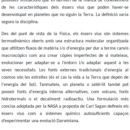
possibles limitacions que es deriven de la manca de coneixement
de les característiques dels éssers vius que poden haver-se
desenvolupat en planetes que no siguin la Terra. La definició varia
segons la disciplina.
Des del punt de vista de la Física, els éssers vius són sistemes
termodinàmics oberts amb una estructura molecular organitzada
que utilitzen
fluxos de matèria i/o d'energia per dur a terme canvis
macroscòpics com ara c
rear còpies imperfectes de si mateixos,
evolucionar per adaptar-se a l’entorn i/o adaptar aquest a les
seves necessitats.
Les fonts externes tradicionals d'energia al
cosmos són les estrelles (és el cas la vida a la Terra que depèn de
l'energia del Sol). Tanmateix, un planeta o satèl·lit també pot
posseir fonts d'energia interna alternatives, com volcans, fonts
hidrotermals o el decaïment radioactiu. Una formulació més
concisa adoptada per la NASA a proposta de Carl Sagan defineix
els
éssers vius com a sistemes químics autosuficients capaços
d’experimentar una evolució Darwiniana.