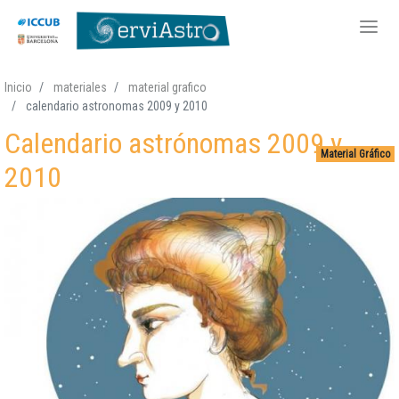
Pasar
Inicio
materiales
material grafico
al
calendario astronomas 2009 y 2010
contenido
Calendario astrónomas 2009 y
principal
Material Gráfico
2010