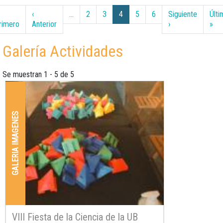
Paginación
‹
…
2
3
4
5
6
Siguiente
Últi
Primera página
Página anterior
Siguiente página
Últ
rimero
Anterior
›
»
Galería Actividades
Se muestran 1 - 5 de 5
GALERIA IMAGENES
VIII Fiesta de la Ciencia de la UB