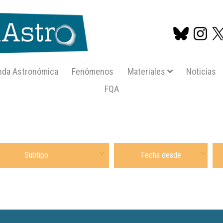
nda Astronómica
Fenómenos
Materiales
Noticias
FQA
Pasar
al
contenido
principal
 Subtipo Material
Fecha desde
Fec