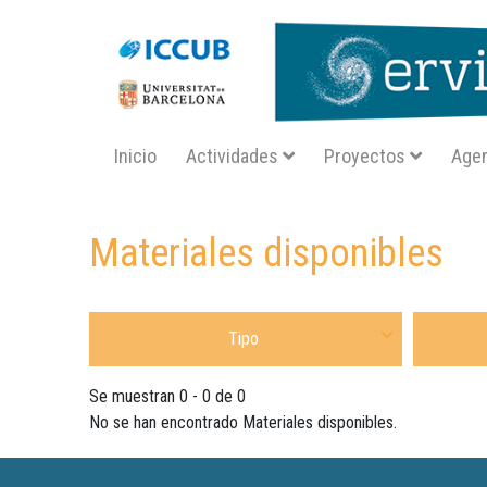
Navegació principal SA
Inicio
Actividades
Proyectos
Age
Inicio
materiales
enlaces
Materiales disponibles
Seleccione Tipo Material
Seleccione
Se muestran 0 - 0 de 0
No se han encontrado Materiales disponibles.