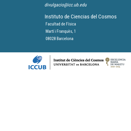
divulgacio@icc.ub.edu
Instituto de Ciencias del Cosmos
Facultad de Física
Martí i Franquès, 1
08028 Barcelona
Logos footer