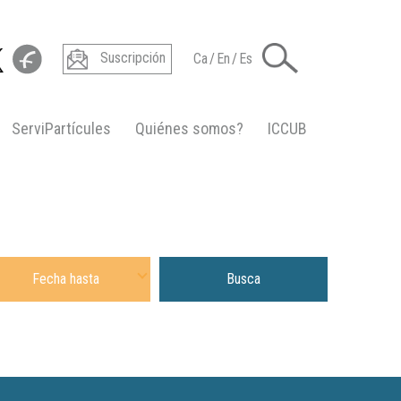
Suscripción
Ca
/
En
/
Es
ServiPartícules
Quiénes somos?
ICCUB
ha hasta