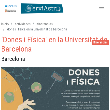
Pasar
Inicio
actividades
itinerancias
al
dones i fisica en la universitat de barcelona
contenido
'Dones i Física' en la Universitat de
principal
Itinerancias
Barcelona
Barcelona