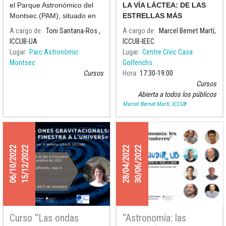
investigadores del
historia del cosmos
el Parque Astronómico del
LA VÍA LÁCTEA: DE LAS
ICUCB en el Parque
Montsec (PAM), situado en
ESTRELLAS MÁS
Astronómico del
Àger, acogió un encuentro
CERCANAS A LA HISTORIA
A cargo de
Toni Santana-Ros ,
A cargo de
Marcel Bernet Martí,
Montsec
entre el profesorado del
DEL COSMOS»
ICCUB-UA
ICCUB-IEEC
Lugar
Parc Astronòmic
Lugar
Centre Cívic Casa
Montsec
Golferichs
Cursos
Hora
17:30
19:00
Cursos
Abierta a todos los públicos
Marcel Bernet Martí, ICCUB
06/10/2022
15/12/2022
28/04/2022
30/06/2022
Curso “Las ondas
“Astronomía: las