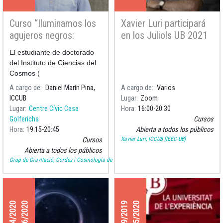
Curso “Iluminamos los
Xavier Luri participará
agujeros negros:
en los Juliols UB 2021
Iniciación a la
con el curso “Ciencia
El estudiante de doctorado
astrofísica y la
que conecta” sobre
del Instituto de Ciencias del
gravitación”
creación de Videos de
Cosmos (
Ciencia para YouTube
A cargo de
Daniel Marín Pina,
A cargo de
Varios
ICCUB
Lugar
Zoom
Lugar
Centre Cívic Casa
Hora
16:00
20:30
Golferichs
Cursos
Hora
19:15
20:45
Abierta a todos los públicos
Xavier Luri, ICCUB [IEEC-UB]
Cursos
Abierta a todos los públicos
Grup de Gravitació, Cordes i Cosmologia de la UB
30/04/2020
18/06/2020
17/09/2019
21/05/2020