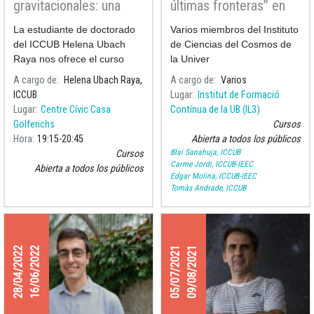
gravitacionales: una
últimas fronteras” en
nueva ventana al
los cursos Gaudir UB
La estudiante de doctorado
Varios miembros del Instituto
universo”
del ICCUB Helena Ubach
de Ciencias del Cosmos de
Raya nos ofrece el curso
la Univer
A cargo de
Helena Ubach Raya,
A cargo de
Varios
ICCUB
Lugar
Institut de Formació
Lugar
Centre Cívic Casa
Contínua de la UB (IL3)
Golferichs
Cursos
Hora
19:15
20:45
Abierta a todos los públicos
Blai Sanahuja, ICCUB
Cursos
Carme Jordi, ICCUB-IEEC
Abierta a todos los públicos
Edgar Molina, ICCUB-IEEC
Tomàs Andrade, ICCUB
28/04/2022
16/06/2022
05/07/2021
09/08/2021