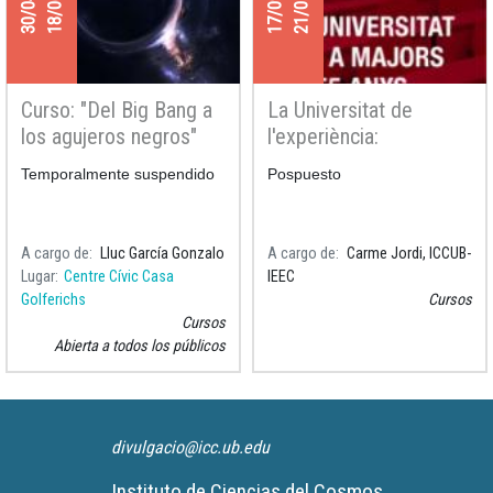
Curso: "Del Big Bang a
La Universitat de
los agujeros negros"
l'experiència:
Astronomía y
Temporalmente suspendido
Pospuesto
meteorología
A cargo de
Lluc García Gonzalo
A cargo de
Carme Jordi, ICCUB-
Lugar
Centre Cívic Casa
IEEC
Golferichs
Cursos
Cursos
Abierta a todos los públicos
divulgacio@icc.ub.edu
Instituto de Ciencias del Cosmos